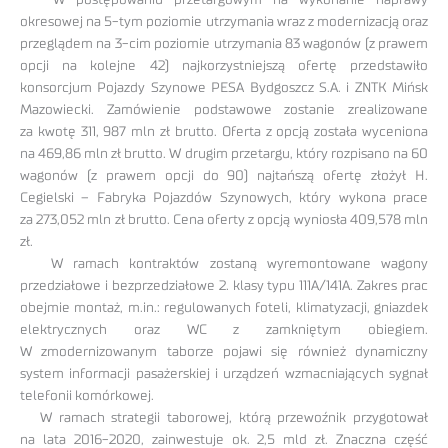
okresowej na 5-tym poziomie utrzymania wraz z modernizacją oraz
przeglądem na 3-cim poziomie utrzymania 83 wagonów (z prawem
opcji na kolejne 42) najkorzystniejszą ofertę przedstawiło
konsorcjum Pojazdy Szynowe PESA Bydgoszcz S.A. i ZNTK Mińsk
Mazowiecki. Zamówienie podstawowe zostanie zrealizowane
za kwotę 311, 987 mln zł brutto. Oferta z opcją została wyceniona
na 469,86 mln zł brutto. W drugim przetargu, który rozpisano na 60
wagonów (z prawem opcji do 90) najtańszą ofertę złożył H.
Cegielski – Fabryka Pojazdów Szynowych, który wykona prace
za 273,052 mln zł brutto. Cena oferty z opcją wyniosła 409,578 mln
zł.
W ramach kontraktów zostaną wyremontowane wagony
przedziałowe i bezprzedziałowe 2. klasy typu 111A/141A. Zakres prac
obejmie montaż, m.in.: regulowanych foteli, klimatyzacji, gniazdek
elektrycznych oraz WC z zamkniętym obiegiem.
W zmodernizowanym taborze pojawi się również dynamiczny
system informacji pasażerskiej i urządzeń wzmacniających sygnał
telefonii komórkowej.
W ramach strategii taborowej, którą przewoźnik przygotował
na lata 2016-2020, zainwestuje ok. 2,5 mld zł. Znaczna część