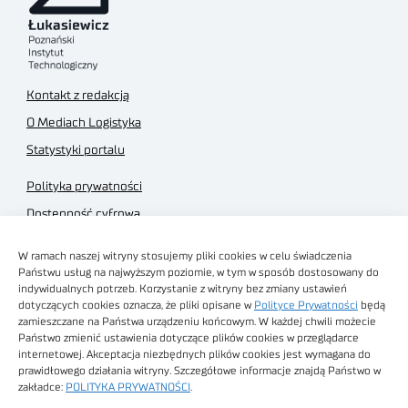
Kontakt z redakcją
O Mediach Logistyka
Statystyki portalu
Polityka prywatności
Dostępność cyfrowa
Regulamin Portalu
W ramach naszej witryny stosujemy pliki cookies w celu świadczenia
Regulamin sklepu
Państwu usług na najwyższym poziomie, w tym w sposób dostosowany do
indywidualnych potrzeb. Korzystanie z witryny bez zmiany ustawień
dotyczących cookies oznacza, że pliki opisane w
Polityce Prywatności
będą
zamieszczane na Państwa urządzeniu końcowym. W każdej chwili możecie
Państwo zmienić ustawienia dotyczące plików cookies w przeglądarce
internetowej. Akceptacja niezbędnych plików cookies jest wymagana do
Obrazy stockowe
prawidłowego działania witryny. Szczegółowe informacje znajdą Państwo w
autorstwa
zakładce:
POLITYKA PRYWATNOŚCI
.