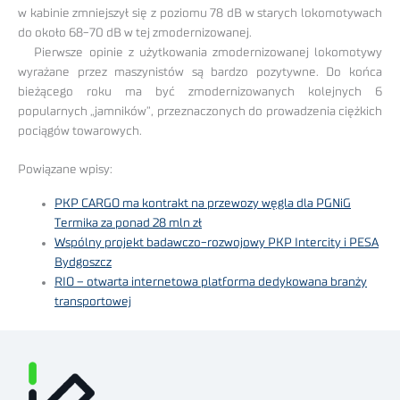
w kabinie zmniejszył się z poziomu 78 dB w starych lokomotywach
do około 68-70 dB w tej zmodernizowanej.
Pierwsze opinie z użytkowania zmodernizowanej lokomotywy
wyrażane przez maszynistów są bardzo pozytywne. Do końca
bieżącego roku ma być zmodernizowanych kolejnych 6
popularnych „jamników”, przeznaczonych do prowadzenia ciężkich
pociągów towarowych.
Powiązane wpisy:
PKP CARGO ma kontrakt na przewozy węgla dla PGNiG
Termika za ponad 28 mln zł
Wspólny projekt badawczo-rozwojowy PKP Intercity i PESA
Bydgoszcz
RIO – otwarta internetowa platforma dedykowana branży
transportowej