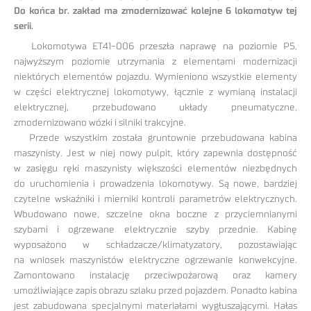
Do końca br. zakład ma zmodernizować kolejne 6 lokomotyw tej
serii.
Lokomotywa ET41-006 przeszła naprawę na poziomie P5,
najwyższym poziomie utrzymania z elementami modernizacji
niektórych elementów pojazdu. Wymieniono wszystkie elementy
w części elektrycznej lokomotywy, łącznie z wymianą instalacji
elektrycznej, przebudowano układy pneumatyczne,
zmodernizowano wózki i silniki trakcyjne.
Przede wszystkim została gruntownie przebudowana kabina
maszynisty. Jest w niej nowy pulpit, który zapewnia dostępność
w zasięgu ręki maszynisty większości elementów niezbędnych
do uruchomienia i prowadzenia lokomotywy. Są nowe, bardziej
czytelne wskaźniki i mierniki kontroli parametrów elektrycznych.
Wbudowano nowe, szczelne okna boczne z przyciemnianymi
szybami i ogrzewane elektrycznie szyby przednie. Kabinę
wyposażono w schładzacze/klimatyzatory, pozostawiając
na wniosek maszynistów elektryczne ogrzewanie konwekcyjne.
Zamontowano instalację przeciwpożarową oraz kamery
umożliwiające zapis obrazu szlaku przed pojazdem. Ponadto kabina
jest zabudowana specjalnymi materiałami wygłuszającymi. Hałas