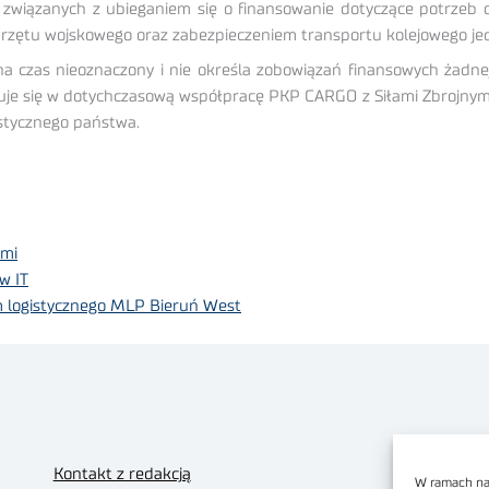
 związanych z ubieganiem się o finansowanie dotyczące potrzeb
przętu wojskowego oraz zabezpieczeniem transportu kolejowego jed
 czas nieoznaczony i nie określa zobowiązań finansowych żadnej 
e się w dotychczasową współpracę PKP CARGO z Siłami Zbrojnymi 
istycznego państwa.
ami
w IT
logistycznego MLP Bieruń West
Kontakt z redakcją
W ramach nas