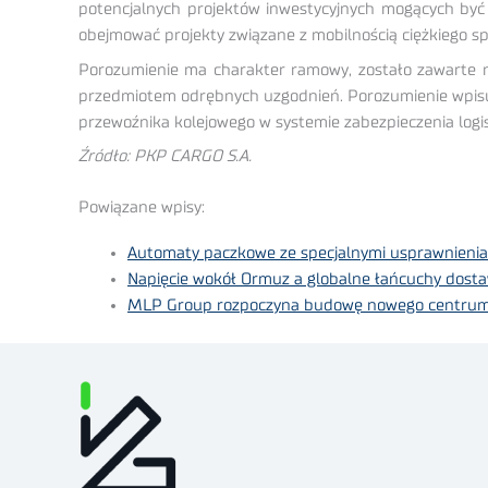
potencjalnych projektów inwestycyjnych mogących być
obejmować projekty związane z mobilnością ciężkiego s
Porozumienie ma charakter ramowy, zostało zawarte na
przedmiotem odrębnych uzgodnień. Porozumienie wpisuj
przewoźnika kolejowego w systemie zabezpieczenia log
Źródło: PKP CARGO S.A.
Powiązane wpisy:
Automaty paczkowe ze specjalnymi usprawnieni
Napięcie wokół Ormuz a globalne łańcuchy dosta
MLP Group rozpoczyna budowę nowego centrum 