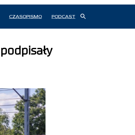
Search
CZASOPISMO
PODCAST
for:
Search Button
podpisały