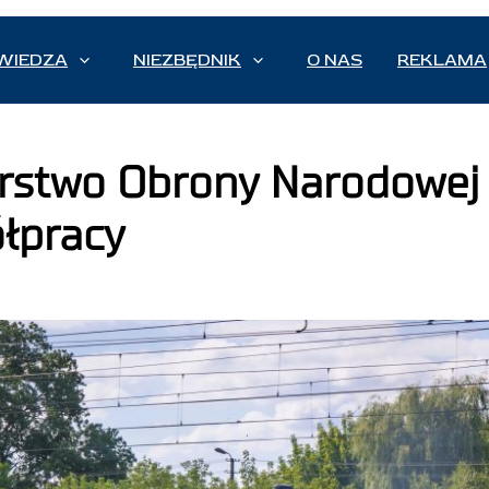
WIEDZA
NIEZBĘDNIK
O NAS
REKLAMA
rstwo Obrony Narodowej 
łpracy