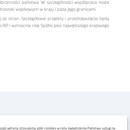
 obronności państwa. W szczególności współpraca może
nostek wojskowych w kraju i poza jego granicami.
ze stron. Szczegółowe projekty i przedsięwzięcia będą
RP i wzmacnia rolę Spółki jako największego krajowego
Polityka prywatności
Dostępność cyfrowa
zej witryny stosujemy pliki cookies w celu świadczenia Państwu usług na