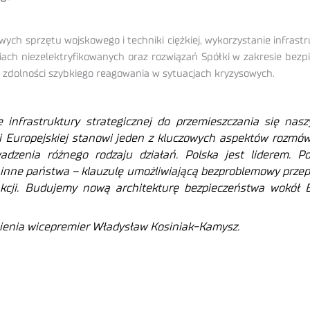
wych sprzętu wojskowego i techniki ciężkiej, wykorzystanie infras
iach niezelektryfikowanych oraz rozwiązań Spółki w zakresie bez
z zdolności szybkiego reagowania w sytuacjach kryzysowych.
infrastruktury strategicznej do przemieszczania się nasz
ii Europejskiej stanowi jeden z kluczowych aspektów rozmów
adzenia różnego rodzaju działań. Polska jest liderem. P
 inne państwa – klauzulę umożliwiającą bezproblemowy przepł
eakcji. Budujemy nową architekturę bezpieczeństwa wokół 
ienia wicepremier Władysław Kosiniak-Kamysz.