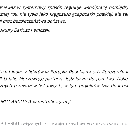
 ponieważ w systemowy sposób reguluje współpracę pomięd
j roli, nie tylko jako kręgosłup gospodarki polskiej, ale t
lei oraz bezpieczeństwa państwa.
uktury Dariusz Klimczak.
ce i jeden z liderów w Europie. Podpisane dziś Porozumieni
GO jako kluczowego partnera logistycznego państwa. Doku
ycznych przewozów kolejowych, w tym projektów tzw. dual u
PKP CARGO S.A. w restrukturyzacji.
P CARGO związanych z rozwojem zasobów wykorzystywanych do 