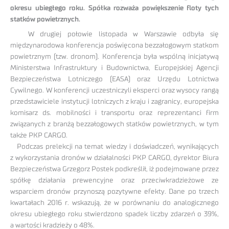
okresu ubiegłego roku. Spółka rozważa powiększenie floty tych
statków powietrznych.
W drugiej połowie listopada w Warszawie odbyła się
międzynarodowa konferencja poświęcona bezzałogowym statkom
powietrznym (tzw. dronom). Konferencja była wspólną inicjatywą
Ministerstwa Infrastruktury i Budownictwa, Europejskiej Agencji
Bezpieczeństwa Lotniczego (EASA) oraz Urzędu Lotnictwa
Cywilnego. W konferencji uczestniczyli eksperci oraz wysocy rangą
przedstawiciele instytucji lotniczych z kraju i zagranicy, europejska
komisarz ds. mobilności i transportu oraz reprezentanci firm
związanych z branżą bezzałogowych statków powietrznych, w tym
także PKP CARGO.
Podczas prelekcji na temat wiedzy i doświadczeń, wynikających
z wykorzystania dronów w działalności PKP CARGO, dyrektor Biura
Bezpieczeństwa Grzegorz Postek podkreślił, iż podejmowane przez
spółkę działania prewencyjne oraz przeciwkradzieżowe ze
wsparciem dronów przynoszą pozytywne efekty. Dane po trzech
kwartałach 2016 r. wskazują, że w porównaniu do analogicznego
okresu ubiegłego
roku stwierdzono spadek liczby zdarzeń o 39%,
a wartości kradzieży o 48%.