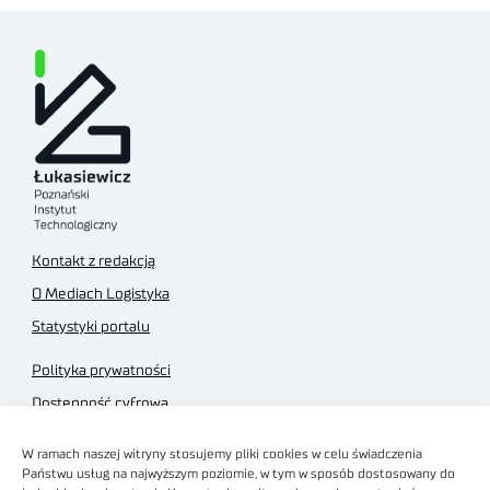
Kontakt z redakcją
O Mediach Logistyka
Statystyki portalu
Polityka prywatności
Dostępność cyfrowa
Regulamin Portalu
W ramach naszej witryny stosujemy pliki cookies w celu świadczenia
Regulamin sklepu
Państwu usług na najwyższym poziomie, w tym w sposób dostosowany do