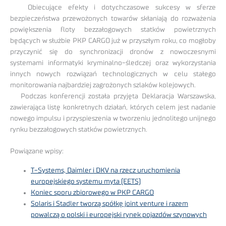
Obiecujące efekty i dotychczasowe sukcesy w sferze
bezpieczeństwa przewożonych towarów skłaniają do rozważenia
powiększenia floty bezzałogowych statków powietrznych
będących w służbie PKP CARGO już w przyszłym roku, co mogłoby
przyczynić się do synchronizacji dronów z nowoczesnymi
systemami informatyki kryminalno-śledczej oraz wykorzystania
innych nowych rozwiązań technologicznych w celu stałego
monitorowania najbardziej zagrożonych szlaków kolejowych.
Podczas konferencji została przyjęta Deklaracja Warszawska,
zawierająca listę konkretnych działań, których celem jest nadanie
nowego impulsu i przyspieszenia w tworzeniu jednolitego unijnego
rynku bezzałogowych statków powietrznych.
Powiązane wpisy:
T-Systems, Daimler i DKV na rzecz uruchomienia
europejskiego systemu myta (EETS)
Koniec sporu zbiorowego w PKP CARGO
Solaris i Stadler tworzą spółkę joint venture i razem
powalczą o polski i europejski rynek pojazdów szynowych