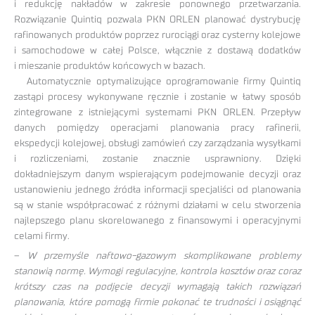
i redukcję nakładów w zakresie ponownego przetwarzania.
Rozwiązanie Quintiq pozwala PKN ORLEN planować dystrybucję
rafinowanych produktów poprzez rurociągi oraz cysterny kolejowe
i samochodowe w całej Polsce, włącznie z dostawą dodatków
i mieszanie produktów końcowych w bazach.
Automatycznie optymalizujące oprogramowanie firmy Quintiq
zastąpi procesy wykonywane ręcznie i zostanie w łatwy sposób
zintegrowane z istniejącymi systemami PKN ORLEN. Przepływ
danych pomiędzy operacjami planowania pracy rafinerii,
ekspedycji kolejowej, obsługi zamówień czy zarządzania wysyłkami
i rozliczeniami, zostanie znacznie usprawniony. Dzięki
dokładniejszym danym wspierającym podejmowanie decyzji oraz
ustanowieniu jednego źródła informacji specjaliści od planowania
są w stanie współpracować z różnymi działami w celu stworzenia
najlepszego planu skorelowanego z finansowymi i operacyjnymi
celami firmy.
–
W przemyśle naftowo-gazowym skomplikowane problemy
stanowią normę. Wymogi regulacyjne, kontrola kosztów oraz coraz
krótszy czas na podjęcie decyzji wymagają takich rozwiązań
planowania, które pomogą firmie pokonać te trudności i osiągnąć