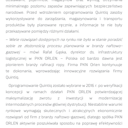
minimalnego poziomu zapasów zapewniających bezpieczeństwo
narodowe. Przed wdrożeniem oprogramowania Quintiq zasoby
wykorzystywane do zarządzania, magazynowania i transportu
produktów były planowane ręcznie, a informacje te nie były
przekazywane pomiędzy różnymi działami.
–
Wiele rozwiązań dostępnych na rynku nie było w stanie poradzić
sobie ze złożonością procesu planowania w branży naftowo-
gazowej
– mówi Rafał Gąska, dyrektor ds. infrastruktury
logistycznej w PKN ORLEN. – Polska od bardzo dawna jest
pionierem branży rafinacji ropy. Firma PKN Orlen kontynuuje
te dokonania, wprowadzając innowacyjne rozwiązania firmy
Quintiq.
Oprogramowanie Quintiq zostało wybrane w 2016 r. po weryfikacji
koncepcji w ramach działań PKN ORLEN potwierdzającej
maksymalizację zwrotu z inwestycji w modernizację
intermodalnych procesów głównej dystrybucji. Niestabilne warunki
rynkowe wymagają skutecznych i atrakcyjnych ekonomicznie
rozwiązań od firm z branży naftowo-gazowej, dlatego spółka PKN
ORLEN aktywnie poszukiwała sposobu na poprawę efektywności