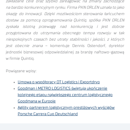
zakładane cele oraz szybko zareagować na zmiany zachodzące
na bardzo konkurencyjnym rynku. Firma PKN ORLEN uznała to jako
okazję do innowacji. Dzięki mozliwościom sterowania łańcuchem
dostaw za pomocą oprogramowania Quintiq, spółka PKN ORLEN
zyskała istotną przewagę nad konkurencją i jest dobrze
przygotowana do utrzymania obecnego tempa rozwoju w tak
niespokojnych czasach bez utraty stabilności i jakości, z których
jest obecnie znana
– komentuje Dennis Ostendorf, dyrektor
jednostki biznesowej odpowiedzialnej za branżę naftowo-gazową
w firmie Quintiq.
Powiązane wpisy:
Umowa o współpracy OT Logistics i Exportdrvo
Goodman i METRO LOGISTICS świętują ukończenie
kolejnego etapu największego centrum logistycznego
Goodmana w Europie
Agility partnerem logistycznym prestiżowych wyścigów
Porsche Carrera Cup Deutschland