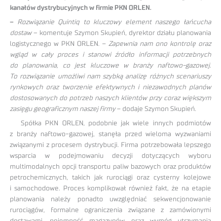
kanałów dystrybucyjnych w firmie PKN ORLEN.
–
Rozwiązanie Quintiq to kluczowy element naszego łańcucha
dostaw
– komentuje Szymon Skupień, dyrektor działu planowania
logistycznego w PKN ORLEN. –
Zapewnia nam ono kontrolę oraz
wgląd w cały proces i stanowi źródło informacji potrzebnych
do planowania, co jest kluczowe w branży naftowo-gazowej.
To rozwiązanie umożliwi nam szybką analizę różnych scenariuszy
rynkowych oraz tworzenie efektywnych i niezawodnych planów
dostosowanych do potrzeb naszych klientów przy coraz większym
zasięgu geograficznym naszej firmy
– dodaje Szymon Skupień.
Spółka PKN ORLEN, podobnie jak wiele innych podmiotów
z branży naftowo-gazowej, stanęła przed wieloma wyzwaniami
związanymi z procesem dystrybucji. Firma potrzebowała lepszego
wsparcia w podejmowaniu decyzji dotyczących wyboru
multimodalnych opcji transportu paliw bazowych oraz produktów
petrochemicznych, takich jak rurociągi oraz cysterny kolejowe
i samochodowe. Proces komplikował również fakt, że na etapie
planowania należy ponadto uwzględniać sekwencjonowanie
rurociągów, formalne ograniczenia związane z zamówionymi
dostawami, pojemność magazynów oraz wymóg utrzymania