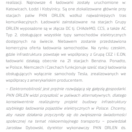
realizacji. Najnowsze 4 ładowarki zostały uruchomione w:
Katowicach, Łodzi i Kobylnicy. Są one zlokalizowane głównie przy
stacjach paliw PKN ORLEN, wzdłuż najważniejszych tras
komunikacyjnych. Ładowarki zainstalowane na stacjach Grupy
ORLEN wyposażone są w złącza DC tj. CHAdeMO, CCS, a także AC
Typ 2, obsługujące wszystkie typy samochodów elektrycznych
dostępnych na świecie. Niebawem zostanie przedstawiona
komercyjna oferta ładowania samochodów. Na rynku czeskim,
gdzie infrastruktura powstaje we współpracy z Grupą CEZ i E.ON,
ładowarki działają obecnie na 21 stacjach Benzina. Ponadto,
w Polsce, Niemczech i Czechach funkcjonuje sześć stacji ładowania
obsługujących wyłącznie samochody Tesla, zrealizowanych we
współpracy z amerykańskim producentem.
–
Elektromobilność jest prężnie rozwijającą się gałęzią gospodarki.
PKN ORLEN widzi przyszłość w paliwach alternatywnych, dlatego
konsekwentnie realizujemy projekt budowy infrastruktury
szybkiego ładowania pojazdów elektrycznych w Polsce. Chcemy,
aby nasze działania przyczyniły się do zwiększenia świadomości
społecznej na temat niskoemisyjnego transportu
– powiedział
Jarosław Dybowski, dyrektor wykonawczy PKN ORLEN ds.