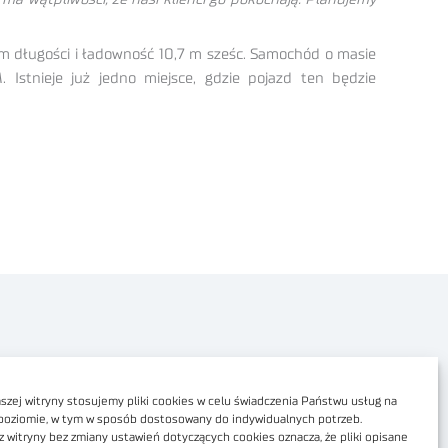
 długości i ładowność 10,7 m sześc. Samochód o masie
stnieje już jedno miejsce, gdzie pojazd ten będzie
Polityka prywatności
Dostępność cyfrowa
zej witryny stosujemy pliki cookies w celu świadczenia Państwu usług na
poziomie, w tym w sposób dostosowany do indywidualnych potrzeb.
Regulamin Portalu
z witryny bez zmiany ustawień dotyczących cookies oznacza, że pliki opisane