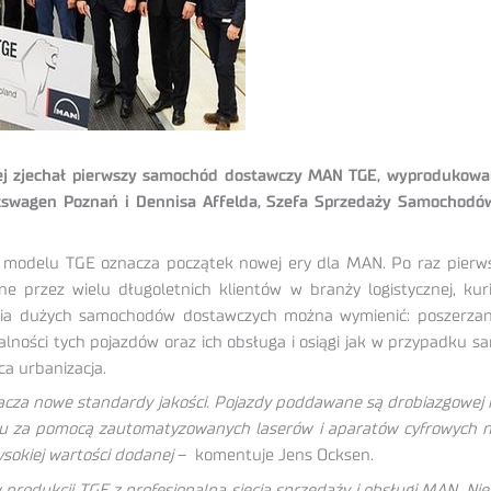
jnej zjechał pierwszy samochód dostawczy MAN TGE, wyproduko
lkswagen Poznań i Dennisa Affelda, Szefa Sprzedaży Samochod
 modelu TGE oznacza początek nowej ery dla MAN. Po raz pierw
przez wielu długoletnich klientów w branży logistycznej, kuri
nia dużych samochodów dostawczych można wymienić: poszerzan
rsalności tych pojazdów oraz ich obsługa i osiągi jak w przypadk
a urbanizacja.
za nowe standardy jakości. Pojazdy poddawane są drobiazgowej k
 za pomocą zautomatyzowanych laserów i aparatów cyfrowych na 
sokiej wartości dodanej
– komentuje Jens Ocksen.
 produkcji TGE z profesjonalną siecią sprzedaży i obsługi MAN. Nie