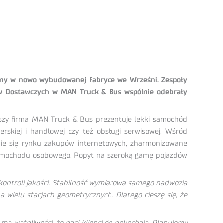
wany w nowo wybudowanej fabryce we Wrześni. Zespoły
ów Dostawczych w MAN Truck & Bus wspólnie odebrały
szy firma MAN Truck & Bus prezentuje lekki samochód
erskiej i handlowej czy też obsługi serwisowej. Wśród
ie się rynku zakupów internetowych, zharmonizowane
u samochodu osobowego. Popyt na szeroką gamę pojazdów
ontroli jakości. Stabilność wymiarowa samego nadwozia
wielu stacjach geometrycznych. Dlatego cieszę się, że
 ma wątpliwości, że nasi klienci go pokochają. Planujemy