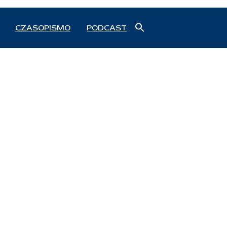
Search
CZASOPISMO
PODCAST
for:
Search Button