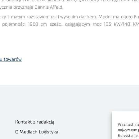
ycznie przyznaje Dennis Affeld.
y z małym rozstawem osi i wysokim dachem. Model ma około 6 m
 pojemności 1968 cm sześc., osiągającym moc 103 kW/140 KM. I
zu towarów
Kontakt z redakcją
W ramach nas
najwyższym 
O Mediach Logistyka
Korzystanie 