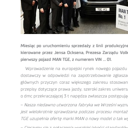
Miesiąc po uruchomieniu sprzedaży z linii produkcy
kierowane przez Jensa Ocksena, Prezesa Zarządu Vo
pierwszy pojazd MAN TGE, z numerem VIN … 01.
Wprowadzenie na europejski rynek nowego pojazdu
dostawczy w odpowiedzi na zapotrzebowanie zgłaszane 
głównych przyczyn coraz większego zakresu stosowa
przepisy dotyczące prawa jazdy, szeroki zakres uniwe
o dmc przekraczającej 3 t napędza zwłaszcza postępując
–
Nasza niedawno utworzona fabryka we Wrześni wyznac
jest wielokrotnie sprawdzana podczas procesu montażu
TGE uzupełnia ofertę marki MAN o nowy model o tak wy
–
Cieszymy się z połączenia wysokiej jakości standardów