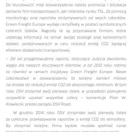
Do kluczowych misji stowarzyszenia należy promocja i edukacja
zarówno firm transportowych, jak i klientów rynku TSL. Za pomocą
monitoringu oraz raportów otrzymywanych od swych członków,
Green Freight Europe wydaje certyfikaty w postaci symbolicznych
czterech listków. Nagrody te są przyznawane firmom, które
udzielają informacji na temat swojej strategii oraz konkretnych
działań, podejmowanych w celu redukcji emisji CO2, będącej
efektem działalności transportowej.
–
Od lat przygotowujemy raporty, dotyczące zużycia dwutlenku
węgla dla naszych kluczowych klientów, a od 2012 roku robimy
to również w ramach inicjatywy Green Freight Europe. Nasze
członkostwo w stowarzyszeniu to kolejny kamień milowy
na drodze do redukcji emisji CO2 do absolutnego minimum. W tym
roku DSV otrzymał swój pierwszy listek, w przyszłości planujemy
oczywiście uzyskać wszystkie cztery
– komentuje Piotr W.
Krawiecki, prezes zarządu DSV Road.
W grudniu 2014 roku DSV otrzymało swój pierwszy listek
za cykliczne przekazywanie raportów o emisji CO2 do atmosfery.
By otrzymać kolejne, firma będzie musiała spełniać coraz