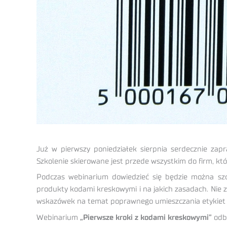
Już w pierwszy poniedziałek sierpnia serdecznie za
Szkolenie skierowane jest przede wszystkim do firm, kt
Podczas webinarium dowiedzieć się będzie można sz
produkty kodami kreskowymi i na jakich zasadach. Nie 
wskazówek na temat poprawnego umieszczania etykiet
Webinarium
„Pierwsze kroki z kodami kreskowymi”
odby