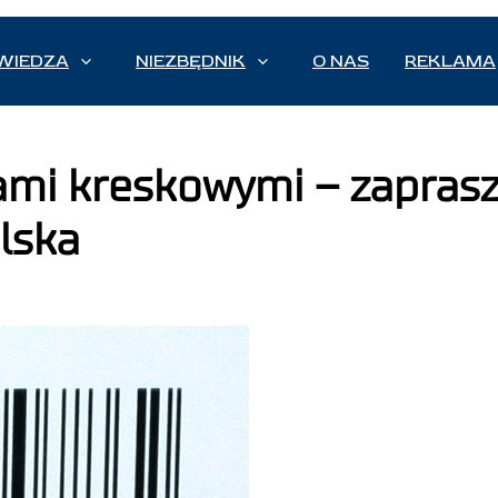
WIEDZA
NIEZBĘDNIK
O NAS
REKLAMA
dami kreskowymi – zapras
lska