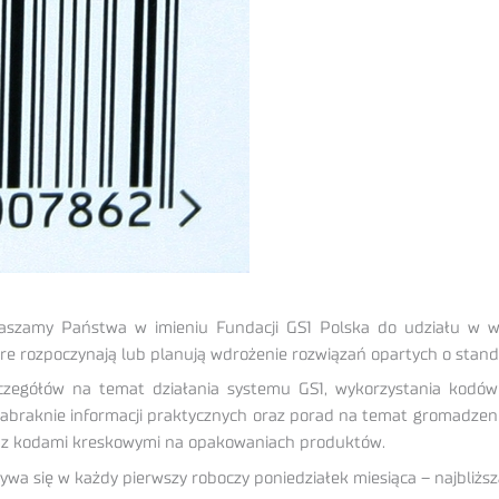
praszamy Państwa w imieniu Fundacji GS1 Polska do udziału w 
óre rozpoczynają lub planują wdrożenie rozwiązań opartych o stand
czegółów na temat działania systemu GS1, wykorzystania kodó
zabraknie informacji praktycznych oraz porad na temat gromadzenia
 z kodami kreskowymi na opakowaniach produktów.
wa się w każdy pierwszy roboczy poniedziałek miesiąca – najbliższ