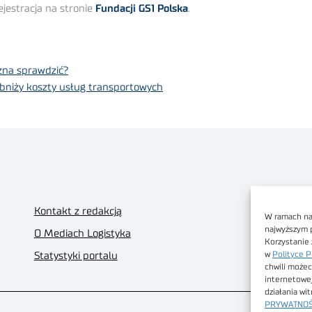
jestracja na stronie
Fundacji GS1 Polska
.
żna sprawdzić?
obniży koszty usług transportowych
Kontakt z redakcją
W ramach nas
najwyższym 
O Mediach Logistyka
Korzystanie 
w
Polityce P
Statystyki portalu
chwili możec
internetowe
działania wi
PRYWATNOŚ