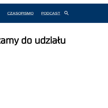
Search
CZASOPISMO
PODCAST
for:
Search Button
zamy do udziału