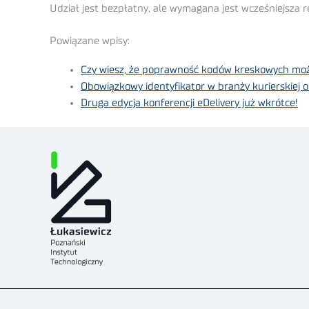
Udział jest bezpłatny, ale wymagana jest wcześniejsza re
Powiązane wpisy:
Czy wiesz, że poprawność kodów kreskowych mo
Obowiązkowy identyfikator w branży kurierskiej 
Druga edycja konferencji eDelivery już wkrótce!