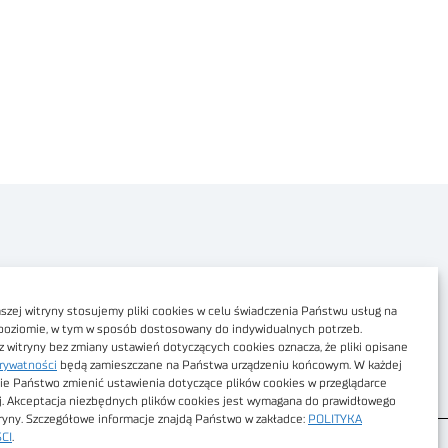
Polityka prywatności
Dostępność cyfrowa
zej witryny stosujemy pliki cookies w celu świadczenia Państwu usług na
poziomie, w tym w sposób dostosowany do indywidualnych potrzeb.
Regulamin Portalu
z witryny bez zmiany ustawień dotyczących cookies oznacza, że pliki opisane
rywatności
będą zamieszczane na Państwa urządzeniu końcowym. W każdej
Regulamin sklepu
ie Państwo zmienić ustawienia dotyczące plików cookies w przeglądarce
j. Akceptacja niezbędnych plików cookies jest wymagana do prawidłowego
tryny. Szczegółowe informacje znajdą Państwo w zakładce:
POLITYKA
CI
.