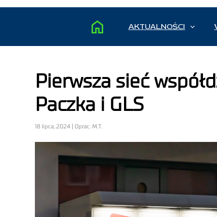
AKTUALNOŚCI
Pierwsza sieć wspó
Paczka i GLS
18 lipca, 2024 | Oprac. M.T.