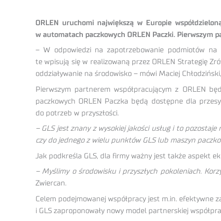
ORLEN uruchomi największą w Europie współdzielon
w automatach paczkowych ORLEN Paczki. Pierwszym par
– W odpowiedzi na zapotrzebowanie podmiotów na r
te wpisują się w realizowaną przez ORLEN Strategię Z
oddziaływanie na środowisko – mówi Maciej Chłodzińsk
Pierwszym partnerem współpracującym z ORLEN będzi
paczkowych ORLEN Paczka będą dostępne dla przesył
do potrzeb w przyszłości.
– GLS jest znany z wysokiej jakości usług i to pozosta
czy do jednego z wielu punktów GLS lub maszyn paczk
Jak podkreśla GLS, dla firmy ważny jest także aspekt e
– Myślimy o środowisku i przyszłych pokoleniach. Korzy
Zwiercan.
Celem podejmowanej współpracy jest m.in. efektywne z
i GLS zaproponowały nowy model partnerskiej współpra