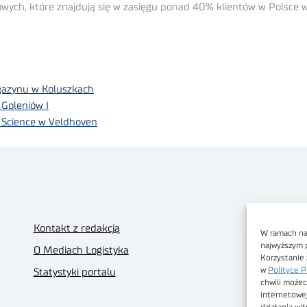
ch, które znajdują się w zasięgu ponad 40% klientów w Polsce w 
azynu w Koluszkach
Goleniów I
e Science w Veldhoven
Kontakt z redakcją
W ramach nas
najwyższym 
O Mediach Logistyka
Korzystanie 
w
Polityce P
Statystyki portalu
chwili możec
internetowe