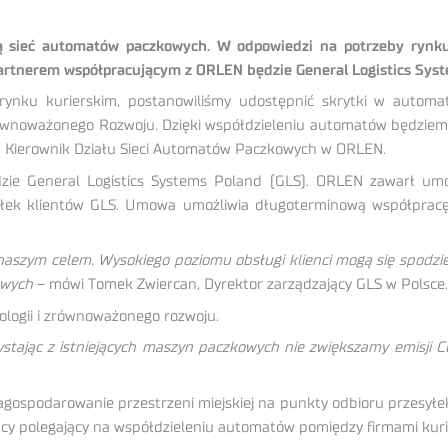
ą sieć automatów paczkowych. W odpowiedzi na potrzeby rynku
tnerem współpracującym z ORLEN będzie General Logistics Syst
ynku kurierskim, postanowiliśmy udostępnić skrytki w autom
równoważonego Rozwoju. Dzięki współdzieleniu automatów będzie
i, Kierownik Działu Sieci Automatów Paczkowych w ORLEN.
e General Logistics Systems Poland (GLS). ORLEN zawarł umow
ek klientów GLS. Umowa umożliwia długoterminową współpracę o
je naszym celem. Wysokiego poziomu obsługi klienci mogą się spodz
owych
– mówi Tomek Zwiercan, Dyrektor zarządzający GLS w Polsce.
kologii i zrównoważonego rozwoju.
stając z istniejących maszyn paczkowych nie zwiększamy emisji CO
agospodarowanie przestrzeni miejskiej na punkty odbioru przesył
cy polegający na współdzieleniu automatów pomiędzy firmami kuri