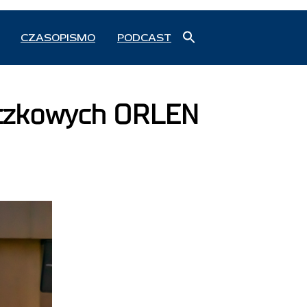
Search
CZASOPISMO
PODCAST
for:
Search Button
aczkowych ORLEN