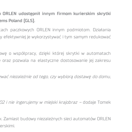
 ORLEN udostępnił innym firmom kurierskim skrytki
ems Poland (GLS).
atach paczkowych ORLEN innym podmiotom. Działania
my efektywniej je wykorzystywać i tym samym redukować
ę o współpracy, dzięki której skrytki w automatach
raz pozwala na elastyczne dostosowanie jej zakresu
iewać niezależnie od tego, czy wybiorą dostawę do domu,
2 i nie ingerujemy w miejski krajobraz –
dodaje Tomek
ek. Zamiast budowy niezależnych sieci automatów ORLEN
erskimi.