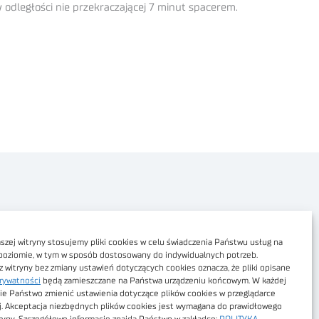
odległości nie przekraczającej 7 minut spacerem.
Polityka prywatności
Dostępność cyfrowa
zej witryny stosujemy pliki cookies w celu świadczenia Państwu usług na
poziomie, w tym w sposób dostosowany do indywidualnych potrzeb.
Regulamin Portalu
z witryny bez zmiany ustawień dotyczących cookies oznacza, że pliki opisane
rywatności
będą zamieszczane na Państwa urządzeniu końcowym. W każdej
Regulamin sklepu
ie Państwo zmienić ustawienia dotyczące plików cookies w przeglądarce
j. Akceptacja niezbędnych plików cookies jest wymagana do prawidłowego