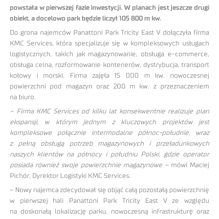
powstała w pierwszej fazie inwestycji. W planach jest jeszcze drugi
obiekt, a docelowo park będzie liczył 105 800 m kw.
Do grona najemców Panattoni Park Tricity East V dołączyła firma
KMC Services, która specjalizuje się w kompleksowych usługach
logistycznych, takich jak magazynowanie, obsługa e-commerce,
obsługa celna, rozformowanie kontenerów, dystrybucja, transport
kołowy i morski. Firma zajęła 15 000 m kw. nowoczesnej
powierzchni pod magazyn oraz 200 m kw. z przeznaczeniem
na biuro.
– Firma KMC Services od kilku lat konsekwentnie realizuje plan
ekspansji, w którym jednym z kluczowych projektów jest
kompleksowe połącznie intermodalne północ-południe, wraz
z pełną obsługą potrzeb magazynowych i przeładunkowych
naszych klientów na północy i południu Polski, gdzie operator
posiada również swoje powierzchnie magazynowe –
mówi Maciej
Pichór, Dyrektor Logistyki KMC Services.
– Nowy najemca zdecydował się objąć całą pozostałą powierzchnię
w pierwszej hali Panattoni Park Tricity East V ze względu
na doskonałą lokalizację parku, nowoczesną infrastrukturę oraz