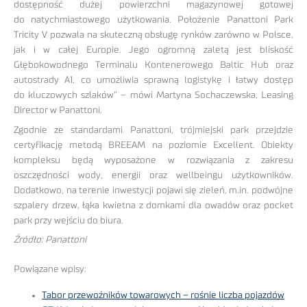
dostępność dużej powierzchni magazynowej gotowej
do natychmiastowego użytkowania. Położenie Panattoni Park
Tricity V pozwala na skuteczną obsługę rynków zarówno w Polsce,
jak i w całej Europie. Jego ogromną zaletą jest bliskość
Głębokowodnego Terminalu Kontenerowego Baltic Hub oraz
autostrady A1, co umożliwia sprawną logistykę i łatwy dostęp
do kluczowych szlaków” – mówi Martyna Sochaczewska, Leasing
Director w Panattoni.
Zgodnie ze standardami Panattoni, trójmiejski park przejdzie
certyfikację metodą BREEAM na poziomie Excellent. Obiekty
kompleksu będą wyposażone w rozwiązania z zakresu
oszczędności wody, energii oraz wellbeingu użytkowników.
Dodatkowo, na terenie inwestycji pojawi się zieleń, m.in. podwójne
szpalery drzew, łąka kwietna z domkami dla owadów oraz pocket
park przy wejściu do biura.
Źródło: Panattoni
Powiązane wpisy:
Tabor przewoźników towarowych – rośnie liczba pojazdów