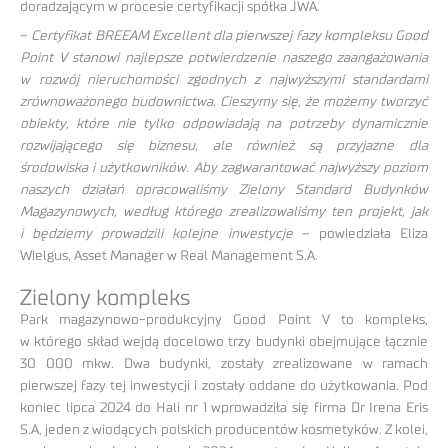
doradzającym w procesie certyfikacji spółka JWA.
–
Certyfikat BREEAM Excellent dla pierwszej fazy kompleksu Good
Point V stanowi najlepsze potwierdzenie naszego zaangażowania
w rozwój nieruchomości zgodnych z najwyższymi standardami
zrównoważonego budownictwa. Cieszymy się, że możemy tworzyć
obiekty, które nie tylko odpowiadają na potrzeby dynamicznie
rozwijającego się biznesu, ale również są przyjazne dla
środowiska i użytkowników. Aby zagwarantować najwyższy poziom
naszych działań
opracowaliśmy Zielony Standard Budynków
Magazynowych, według którego zrealizowaliśmy ten projekt, jak
i będziemy prowadzili kolejne inwestycje
– powiedziała Eliza
Wielgus, Asset Manager w Real Management S.A.
Zielony kompleks
Park magazynowo-produkcyjny Good Point V to kompleks,
w którego skład wejdą docelowo trzy budynki obejmujące łącznie
30 000 mkw. Dwa budynki, zostały zrealizowane w ramach
pierwszej fazy tej inwestycji i zostały oddane do użytkowania. Pod
koniec lipca 2024 do Hali nr 1 wprowadziła się firma Dr Irena Eris
S.A, jeden z wiodących polskich producentów kosmetyków. Z kolei,