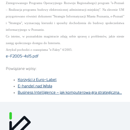
Zintegrowanego Programu Operacyjnego Rozwoju Regionalnego) program "e-Poznań
– Realizacja programu budowy elektronicznej administracji miejskiej". Na zlecenie UM
przygotowano również dokument "Strategie Informatyzacji Miasta Poznania, e-Poznań"
i "Strategia", wyznaczają kierunki i sposoby dochodzenia do budowy społeczeństwa
informacyjnego w Poznaniu.
Co istotne, w poznańskim magistracie zdają sobie sprawę z problemów, jakie niesie
zasięg społecznego dostępu do Internetu.
Artykuł pochodzi z czasopisma "e-Fakty" 4/2005.
e-F2005-4s15.pdf
Powiązane wpisy:
Korzyści z Euro-Label
E-handel nad Wisłą
Business Intelligence – jak komputerowa gra strategiczna…