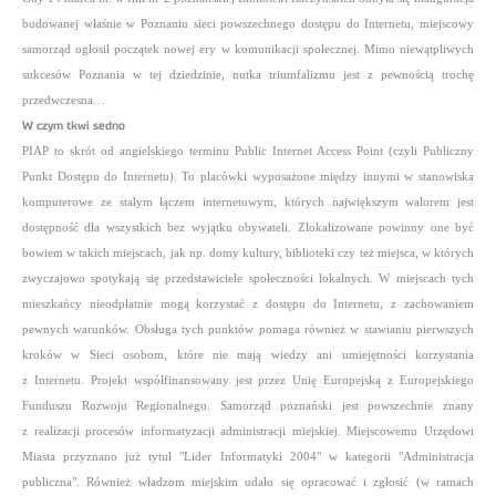
budowanej właśnie w Poznaniu sieci powszechnego dostępu do Internetu, miejscowy
samorząd ogłosił początek nowej ery w komunikacji społecznej. Mimo niewątpliwych
sukcesów Poznania w tej dziedzinie, nutka triumfalizmu jest z pewnością trochę
przedwczesna…
W czym tkwi sedno
PIAP to skrót od angielskiego terminu Public Internet Access Point (czyli Publiczny
Punkt Dostępu do Internetu). To placówki wyposażone między innymi w stanowiska
komputerowe ze stałym łączem internetowym, których największym walorem jest
dostępność dla wszystkich bez wyjątku obywateli. Zlokalizowane powinny one być
bowiem w takich miejscach, jak np. domy kultury, biblioteki czy też miejsca, w których
zwyczajowo spotykają się przedstawiciele społeczności lokalnych. W miejscach tych
mieszkańcy nieodpłatnie mogą korzystać z dostępu do Internetu, z zachowaniem
pewnych warunków. Obsługa tych punktów pomaga również w stawianiu pierwszych
kroków w Sieci osobom, które nie mają wiedzy ani umiejętności korzystania
z Internetu. Projekt współfinansowany jest przez Unię Europejską z Europejskiego
Funduszu Rozwoju Regionalnego. Samorząd poznański jest powszechnie znany
z realizacji procesów informatyzacji administracji miejskiej. Miejscowemu Urzędowi
Miasta przyznano już tytuł "Lider Informatyki 2004" w kategorii "Administracja
publiczna". Również władzom miejskim udało się opracować i zgłosić (w ramach