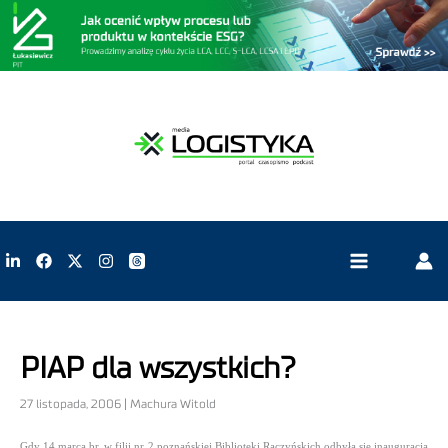
PIAP dla wszystkich?
27 listopada, 2006 | Machura Witold
Gdy 14 marca br. w filii nr 2 poznańskiej Biblioteki Raczyńskich odbyła się inauguracja