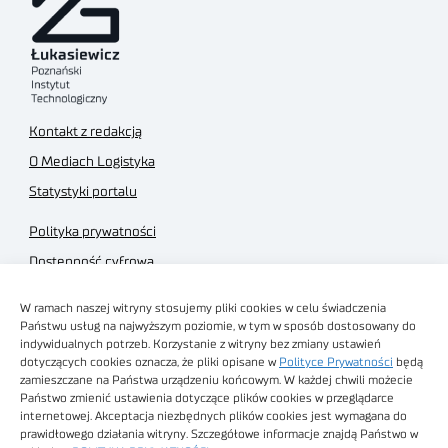
Kontakt z redakcją
O Mediach Logistyka
Statystyki portalu
Polityka prywatności
Dostępność cyfrowa
Regulamin Portalu
W ramach naszej witryny stosujemy pliki cookies w celu świadczenia
Regulamin sklepu
Państwu usług na najwyższym poziomie, w tym w sposób dostosowany do
indywidualnych potrzeb. Korzystanie z witryny bez zmiany ustawień
dotyczących cookies oznacza, że pliki opisane w
Polityce Prywatności
będą
zamieszczane na Państwa urządzeniu końcowym. W każdej chwili możecie
Państwo zmienić ustawienia dotyczące plików cookies w przeglądarce
internetowej. Akceptacja niezbędnych plików cookies jest wymagana do
Obrazy stockowe
prawidłowego działania witryny. Szczegółowe informacje znajdą Państwo w