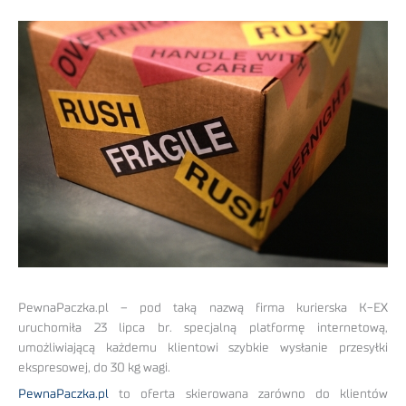
PewnaPaczka.pl – pod taką nazwą firma kurierska K-EX
uruchomiła 23 lipca br. specjalną platformę internetową,
umożliwiającą każdemu klientowi szybkie wysłanie przesyłki
ekspresowej, do 30 kg wagi.
PewnaPaczka.pl
to oferta skierowana zarówno do klientów