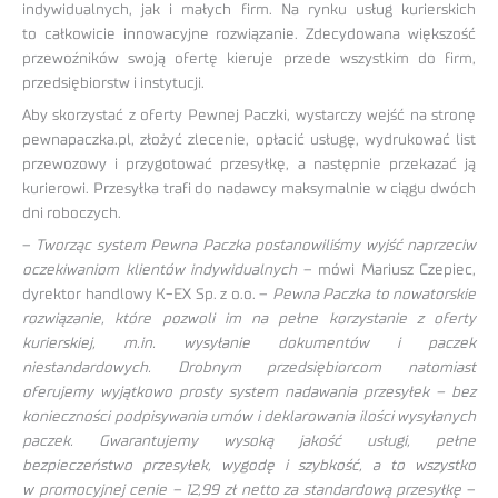
indywidualnych, jak i małych firm. Na rynku usług kurierskich
to całkowicie innowacyjne rozwiązanie. Zdecydowana większość
przewoźników swoją ofertę kieruje przede wszystkim do firm,
przedsiębiorstw i instytucji.
Aby skorzystać z oferty Pewnej Paczki, wystarczy wejść na stronę
pewnapaczka.pl, złożyć zlecenie, opłacić usługę, wydrukować list
przewozowy i przygotować przesyłkę, a następnie przekazać ją
kurierowi. Przesyłka trafi do nadawcy maksymalnie w ciągu dwóch
dni roboczych.
–
Tworząc system Pewna Paczka postanowiliśmy wyjść naprzeciw
oczekiwaniom klientów indywidualnych
– mówi Mariusz Czepiec,
dyrektor handlowy K-EX Sp. z o.o. –
Pewna Paczka to nowatorskie
rozwiązanie, które pozwoli im na pełne korzystanie z oferty
kurierskiej, m.in. wysyłanie dokumentów i paczek
niestandardowych. Drobnym przedsiębiorcom natomiast
oferujemy wyjątkowo prosty system nadawania przesyłek – bez
konieczności podpisywania umów i deklarowania ilości wysyłanych
paczek. Gwarantujemy wysoką jakość usługi, pełne
bezpieczeństwo przesyłek, wygodę i szybkość, a to wszystko
w promocyjnej cenie – 12,99 zł netto za standardową przesyłkę
–