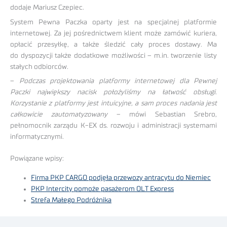
dodaje Mariusz Czepiec.
System Pewna Paczka oparty jest na specjalnej platformie
internetowej. Za jej pośrednictwem klient może zamówić kuriera,
opłacić przesyłkę, a także śledzić cały proces dostawy. Ma
do dyspozycji także dodatkowe możliwości – m.in. tworzenie listy
stałych odbiorców.
–
Podczas projektowania platformy internetowej dla Pewnej
Paczki największy nacisk położyliśmy na łatwość obsługi.
Korzystanie z platformy jest intuicyjne, a sam proces nadania jest
całkowicie zautomatyzowany
– mówi Sebastian Srebro,
pełnomocnik zarządu K-EX ds. rozwoju i administracji systemami
informatycznymi.
Powiązane wpisy:
Firma PKP CARGO podjęła przewozy antracytu do Niemiec
PKP Intercity pomoże pasażerom OLT Express
Strefa Małego Podróżnika