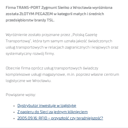
Firma TRANS-PORT Zygmunt Sieńko z Wrocławia wyróżniona
została ZŁOTYM PEGAZEM w kategorii małych i średnich
przedsiębiorstw branży TSL.
Wyróżnienie zostało przyznane przez ,,Polską Gazetę
Transportową”, która tym samym uznała jakość świadczonych
usług transportowych w relacjach zagranicznych i krajowych oraz
systematyczny rozwój firmy.
Obecnie firma oprócz usług transportowych świadczy
kompleksowe usługi magazynowe, m.in. poprzez własne centrum
logistyczne we Wrocławiu.
Powiązane wpisy:
Dystrybutor inwestuje w logistykę
Z papieru do Sieci za jednym kliknięciem
2005.09.16: RFID – przyszłość czy teraźniejszość?