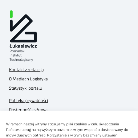
Kontakt z redakcją
O Mediach Logistyka
Statystyki portalu
Polityka prywatności
Dostępność cyfrowa
Regulamin Portalu
W ramach naszej witryny stosujemy pliki cookies w celu świadczenia
Regulamin sklepu
Państwu usług na najwyższym poziomie, w tym w sposób dostosowany do
indywidualnych potrzeb. Korzystanie z witryny bez zmiany ustawień