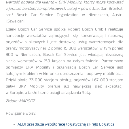
wartość dodana dla klientów DKV Mobility, którzy mogą korzystać
z jeszcze bardziej kompleksowych usług –
powiedział Dan Bronkal,
szef Bosch Car Service Organization w Niemczech, Austrii
i Szwajcarii
Dzięki Bosch Car Service spółka Robert Bosch GmbH realizuje
koncepcję warsztatów zajmujących się konserwacją i naprawą
pojazdów silnikowych i jest dostawcą usług warsztatowych dla
branży motoryzacyjnej. Z ponad 15 000 warsztatów, w tym ponad
900 w Niemczech, Bosch Car Service jest wiodącą niezależną
siecią warsztatów w 150 krajach na całym świecie. Partnerstwo
pomiędzy DKV Mobility i organizacją Bosch Car Service jest
kolejnym krokiem w kierunku uproszczenia i poprawy mobilności.
Dzięki około 33 000 stacjom obsługi pojazdów i 67 000 stacjom
paliw DKV Mobility oferuje już największą sieć akceptacji
w Europie, a także liczne usługi zarządzania flotą.
Źródło: MADOGZ
Powiązane wpisy:
ALDI przedłuża współpracę logistyczną z Frigo Logistics