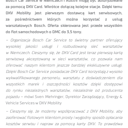
Bosch Car Service w Niemczech i Austrii mogą być autoryzowane
za pomocą DKV Card. Wkrótce dołączą kolejne stacje. Dzięki temu
DKV Mobility jest pierwszym dostawcą kart serwisowych,
za pośrednictwem których można korzystać z usług
warsztatowych Bosch. Oferta skierowana jest przede wszystkim
do flot samochodowych o DMC do 3,5 tony.
– Organizacja Bosch Car Service to świetny partner oferujący
wysokiej jakości usługi i rozbudowaną sieć warsztatów
w Niemczech. Cieszymy się, że DKV Card jest teraz pierwszą kartą
serwisową akceptowaną w sieci warsztatów, co pozwala nam
oferować naszym klientom jeszcze bardziej ekskluzywne usługi.
Dzięki Bosch Car Service posiadacze DKV Card korzystają z wysoko
wykwalifikowanego personelu, warsztatu z doświadczeniem dla
wszystkich marek i oszczędności kosztów dzięki dostępowi
do rynku niezależnych warsztatów, niezależnie od producenta
pojazdu –
mówi Sven Mehringer, Dyrektor Zarządzający, Energy &
Vehicle Services w DKV Mobility
– Cieszymy się, że możemy współpracować z DKV Mobility, aby
zaoferować flotowym klientom prosty i wygodny sposób opłacania
kosztów serwisu i napraw za pomocą karty DKV. To prawdziwa