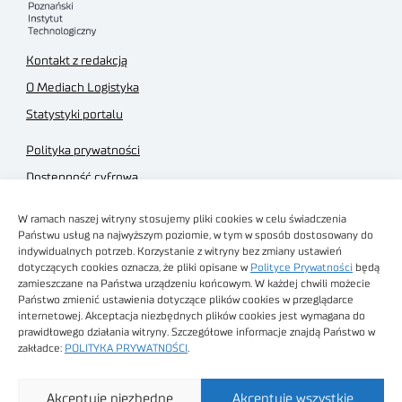
Kontakt z redakcją
O Mediach Logistyka
Statystyki portalu
Polityka prywatności
Dostępność cyfrowa
Regulamin Portalu
W ramach naszej witryny stosujemy pliki cookies w celu świadczenia
Regulamin sklepu
Państwu usług na najwyższym poziomie, w tym w sposób dostosowany do
indywidualnych potrzeb. Korzystanie z witryny bez zmiany ustawień
dotyczących cookies oznacza, że pliki opisane w
Polityce Prywatności
będą
zamieszczane na Państwa urządzeniu końcowym. W każdej chwili możecie
Państwo zmienić ustawienia dotyczące plików cookies w przeglądarce
internetowej. Akceptacja niezbędnych plików cookies jest wymagana do
Obrazy stockowe
prawidłowego działania witryny. Szczegółowe informacje znajdą Państwo w
autorstwa
zakładce:
POLITYKA PRYWATNOŚCI
.
Sieć Badawcza Łukasiewicz - Poznański Instytut
Akceptuję niezbędne
Akceptuję wszystkie