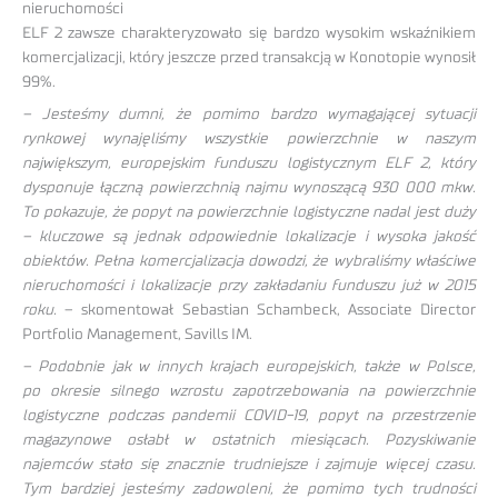
nieruchomości
ELF 2 zawsze charakteryzowało się bardzo wysokim wskaźnikiem
komercjalizacji, który jeszcze przed transakcją w Konotopie wynosił
99%.
– Jesteśmy dumni, że pomimo bardzo wymagającej sytuacji
rynkowej wynajęliśmy wszystkie powierzchnie w naszym
największym, europejskim funduszu logistycznym ELF 2, który
dysponuje łączną powierzchnią najmu wynoszącą 930 000 mkw.
To pokazuje, że popyt na powierzchnie logistyczne nadal jest duży
– kluczowe są jednak odpowiednie lokalizacje i wysoka jakość
obiektów. Pełna komercjalizacja dowodzi, że wybraliśmy właściwe
nieruchomości i lokalizacje przy zakładaniu funduszu już w 2015
roku.
– skomentował Sebastian Schambeck, Associate Director
Portfolio Management, Savills IM.
– Podobnie jak w innych krajach europejskich, także w Polsce,
po okresie silnego wzrostu zapotrzebowania na powierzchnie
logistyczne podczas pandemii COVID-19, popyt na przestrzenie
magazynowe osłabł w ostatnich miesiącach. Pozyskiwanie
najemców stało się znacznie trudniejsze i zajmuje więcej czasu.
Tym bardziej jesteśmy zadowoleni, że pomimo tych trudności