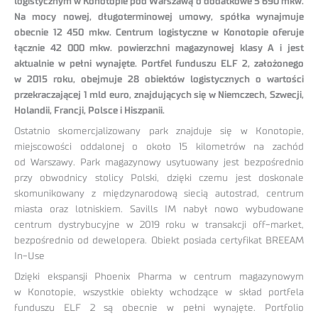
logistycznym w Konotopie pod Warszawą o dodatkowe 5 690 mkw.
Na mocy nowej, długoterminowej umowy, spółka wynajmuje
obecnie 12 450 mkw. Centrum logistyczne w Konotopie oferuje
łącznie 42 000 mkw. powierzchni magazynowej klasy A i jest
aktualnie w pełni wynajęte. Portfel funduszu ELF 2, założonego
w 2015 roku, obejmuje 28 obiektów logistycznych o wartości
przekraczającej 1 mld euro, znajdujących się w Niemczech, Szwecji,
Holandii, Francji, Polsce i Hiszpanii.
Ostatnio skomercjalizowany park znajduje się w Konotopie,
miejscowości oddalonej o około 15 kilometrów na zachód
od Warszawy. Park magazynowy usytuowany jest bezpośrednio
przy obwodnicy stolicy Polski, dzięki czemu jest doskonale
skomunikowany z międzynarodową siecią autostrad, centrum
miasta oraz lotniskiem. Savills IM nabył nowo wybudowane
centrum dystrybucyjne w 2019 roku w transakcji off-market,
bezpośrednio od dewelopera. Obiekt posiada certyfikat BREEAM
In-Use
Dzięki ekspansji Phoenix Pharma w centrum magazynowym
w Konotopie, wszystkie obiekty wchodzące w skład portfela
funduszu ELF 2 są obecnie w pełni wynajęte. Portfolio