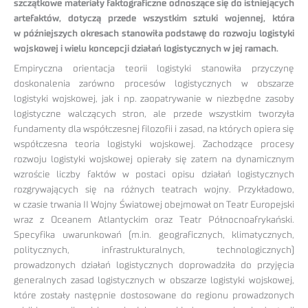
szczątkowe materiały faktograficzne odnoszące się do istniejących
artefaktów, dotyczą przede wszystkim sztuki wojennej, która
w późniejszych okresach stanowiła podstawę do rozwoju logistyki
wojskowej i wielu koncepcji działań logistycznych w jej ramach.
Empiryczna orientacja teorii logistyki stanowiła przyczynę
doskonalenia zarówno procesów logistycznych w obszarze
logistyki wojskowej, jak i np. zaopatrywanie w niezbędne zasoby
logistyczne walczących stron, ale przede wszystkim tworzyła
fundamenty dla współczesnej filozofii i zasad, na których opiera się
współczesna teoria logistyki wojskowej. Zachodzące procesy
rozwoju logistyki wojskowej opierały się zatem na dynamicznym
wzroście liczby faktów w postaci opisu działań logistycznych
rozgrywających się na różnych teatrach wojny. Przykładowo,
w czasie trwania II Wojny Światowej obejmował on Teatr Europejski
wraz z Oceanem Atlantyckim oraz Teatr Północnoafrykański.
Specyfika uwarunkowań (m.in. geograficznych, klimatycznych,
politycznych, infrastrukturalnych, technologicznych)
prowadzonych działań logistycznych doprowadziła do przyjęcia
generalnych zasad logistycznych w obszarze logistyki wojskowej,
które zostały następnie dostosowane do regionu prowadzonych