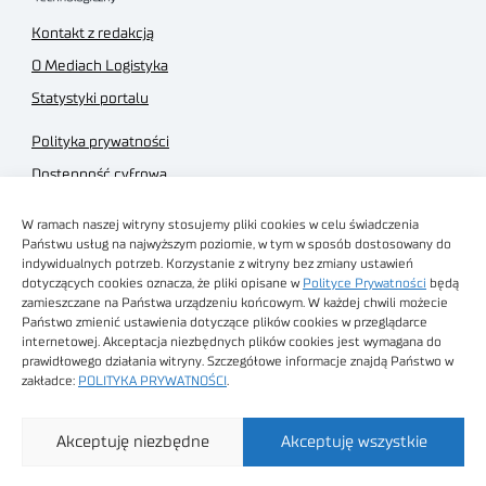
Kontakt z redakcją
O Mediach Logistyka
Statystyki portalu
Polityka prywatności
Dostępność cyfrowa
Regulamin Portalu
W ramach naszej witryny stosujemy pliki cookies w celu świadczenia
Regulamin sklepu
Państwu usług na najwyższym poziomie, w tym w sposób dostosowany do
indywidualnych potrzeb. Korzystanie z witryny bez zmiany ustawień
dotyczących cookies oznacza, że pliki opisane w
Polityce Prywatności
będą
zamieszczane na Państwa urządzeniu końcowym. W każdej chwili możecie
Państwo zmienić ustawienia dotyczące plików cookies w przeglądarce
internetowej. Akceptacja niezbędnych plików cookies jest wymagana do
Obrazy stockowe
prawidłowego działania witryny. Szczegółowe informacje znajdą Państwo w
autorstwa
zakładce:
POLITYKA PRYWATNOŚCI
.
Sieć Badawcza Łukasiewicz - Poznański Instytut
Akceptuję niezbędne
Akceptuję wszystkie
Technologiczny