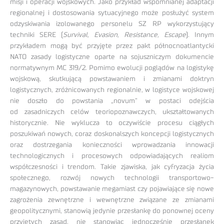
misji i operacji wojskowych. Jako przykład wspomnianej adaptacji
regionalnej i dostosowania sytuacyjnego może posłużyć system
odzyskiwania izolowanego personelu SZ RP wykorzystujący
techniki SERE (
Survival, Evasion, Resistance, Escape
). Innym
przykładem mogą być przyjęte przez pakt północnoatlantycki
NATO zasady logistyczne oparte na sojuszniczym dokumencie
normatywnym MC 319/2. Pomimo ewolucji poglądów na logistykę
wojskową, skutkującą powstawaniem i zmianami doktryn
logistycznych, zróżnicowanych regionalnie, w logistyce wojskowej
nie doszło do powstania „novum” w postaci odejścia
od zasadniczych celów teoriopoznawczych, ukształtowanych
historycznie. Nie wyklucza to oczywiście procesu ciągłych
poszukiwań nowych, coraz doskonalszych koncepcji logistycznych
oraz dostrzegania konieczności wprowadzania innowacji
technologicznych i procesowych odpowiadających realiom
współczesności i trendom. Takie zjawiska, jak cyfryzacja życia
społecznego, rozwój nowych technologii transportowo-
magazynowych, powstawanie megamiast czy pojawiające się nowe
zagrożenia zewnętrzne i wewnętrzne związane ze zmianami
geopolitycznymi, stanowią jedynie przesłankę do ponownej oceny
przyjętych zasad, nie stanowiąc jednocześnie przesłanek