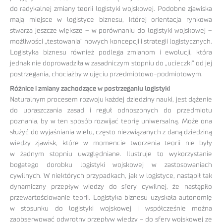
do radykalnej zmiany teorii logistyki wojskowej. Podobne zjawiska
mają miejsce w logistyce biznesu, której orientacja rynkowa
stwarza jeszcze większe – w porównaniu do logistyki wojskowej –
możliwości „testowania” nowych koncepcji i strategii logistycznych.
Logistyka biznesu również podlega zmianom i ewolucji, która
jednak nie doprowadziła w zasadniczym stopniu do „ucieczki” od jej
postrzegania, chociażby w ujęciu przedmiotowo-podmiotowym.
Różnice i zmiany zachodzące w postrzeganiu logistyki
Naturalnym procesem rozwoju każdej dziedziny nauki, jest dążenie
do upraszczania zasad i reguł odnoszonych do przedmiotu
poznania, by w ten sposób rozwijać teorię uniwersalną. Może ona
służyć do wyjaśniania wielu, często niezwiązanych z daną dziedziną
wiedzy zjawisk, które w momencie tworzenia teorii nie były
w żadnym stopniu uwzględniane. Ilustruje to wykorzystanie
bogatego dorobku logistyki wojskowej w zastosowaniach
cywilnych. W niektórych przypadkach, jak w logistyce, nastąpił tak
dynamiczny przepływ wiedzy do sfery cywilnej, że nastąpiło
przewartościowanie teorii. Logistyka biznesu uzyskała autonomię
w stosunku do logistyki wojskowej i współcześnie można
zaobserwować odwrotny przepływ wiedzy – do sfery wojskowej ze