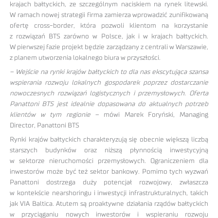
krajach bałtyckich, ze szczególnym naciskiem na rynek litewski.
W ramach nowej strategii firma zamierza wprowadzić zunifikowaną
ofertę cross-border, która pozwoli klientom na korzystanie
z rozwiązań BTS zarówno w Polsce, jak i w krajach bałtyckich.
W pierwszej fazie projekt będzie zarządzany z centrali w Warszawie,
z planem utworzenia lokalnego biura w przyszłości.
– Wejście na rynki krajów bałtyckich to dla nas ekscytująca szansa
wspierania rozwoju lokalnych gospodarek poprzez dostarczanie
nowoczesnych rozwiązań logistycznych i przemysłowych. Oferta
Panattoni BTS jest idealnie dopasowana do aktualnych potrzeb
klientów w tym regionie
– mówi Marek Foryński, Managing
Director, Panattoni BTS
Rynki krajów bałtyckich charakteryzują się obecnie większą liczbą
starszych budynków oraz niższą płynnością inwestycyjną
w sektorze nieruchomości przemysłowych. Ograniczeniem dla
inwestorów może być też sektor bankowy. Pomimo tych wyzwań
Panattoni dostrzega duży potencjał rozwojowy, zwłaszcza
w kontekście nearshoringu i inwestycji infrastrukturalnych, takich
jak VIA Baltica. Atutem są proaktywne działania rządów bałtyckich
w przyciąganiu nowych inwestorów i wspieraniu rozwoju