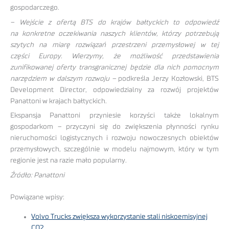
gospodarczego.
– Wejście z ofertą BTS do krajów bałtyckich to odpowiedź
na konkretne oczekiwania naszych klientów, którzy potrzebują
szytych na miarę rozwiązań przestrzeni przemysłowej w tej
części Europy. Wierzymy, że możliwość przedstawienia
zunifikowanej oferty transgranicznej będzie dla nich pomocnym
narzędziem w dalszym rozwoju –
podkreśla Jerzy Kozłowski, BTS
Development Director, odpowiedzialny za rozwój projektów
Panattoni w krajach bałtyckich.
Ekspansja Panattoni przyniesie korzyści także lokalnym
gospodarkom – przyczyni się do zwiększenia płynności rynku
nieruchomości logistycznych i rozwoju nowoczesnych obiektów
przemysłowych, szczególnie w modelu najmowym, który w tym
regionie jest na razie mało popularny.
Źródło: Panattoni
Powiązane wpisy:
Volvo Trucks zwiększa wykorzystanie stali niskoemisyjnej
CO2