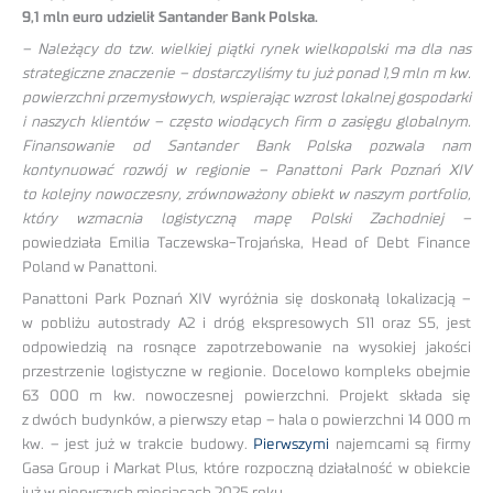
9,1 mln euro udzielił Santander Bank Polska.
– Należący do tzw. wielkiej piątki rynek wielkopolski ma dla nas
strategiczne znaczenie – dostarczyliśmy tu już ponad 1,9 mln m kw.
powierzchni przemysłowych, wspierając wzrost lokalnej gospodarki
i naszych klientów – często wiodących firm o zasięgu globalnym.
Finansowanie od Santander Bank Polska pozwala nam
kontynuować rozwój w regionie – Panattoni Park Poznań XIV
to kolejny nowoczesny, zrównoważony obiekt w naszym portfolio,
który wzmacnia logistyczną mapę Polski Zachodniej –
powiedziała Emilia Taczewska-Trojańska, Head of Debt Finance
Poland w Panattoni.
Panattoni Park Poznań XIV wyróżnia się doskonałą lokalizacją –
w pobliżu autostrady A2 i dróg ekspresowych S11 oraz S5, jest
odpowiedzią na rosnące zapotrzebowanie na wysokiej jakości
przestrzenie logistyczne w regionie. Docelowo kompleks obejmie
63 000 m kw. nowoczesnej powierzchni. Projekt składa się
z dwóch budynków, a pierwszy etap – hala o powierzchni 14 000 m
kw. – jest już w trakcie budowy.
Pierwszymi
najemcami są firmy
Gasa Group i Markat Plus, które rozpoczną działalność w obiekcie
już w pierwszych miesiącach 2025 roku.