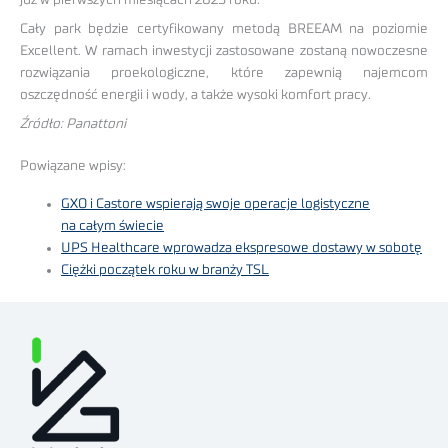
Cały park będzie certyfikowany metodą BREEAM na poziomie
Excellent. W ramach inwestycji zastosowane zostaną nowoczesne
rozwiązania proekologiczne, które zapewnią najemcom
oszczędność energii i wody, a także wysoki komfort pracy.
Źródło: Panattoni
Powiązane wpisy:
GXO i Castore wspierają swoje operacje logistyczne
na całym świecie
UPS Healthcare wprowadza ekspresowe dostawy w sobotę
Ciężki początek roku w branży TSL