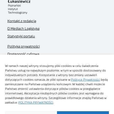
Kontakt z redakcją
O Mediach Logistyka
Statystyki portalu
Polityka prywatności
Dostępność cyfrowa
Regulamin Portalu
W ramach naszej witryny stosujemy pliki cookies w celu świadczenia
Regulamin sklepu
Państwu usług na najwyższym poziomie, w tym w sposób dostosowany do
indywidualnych potrzeb. Korzystanie z witryny bez zmiany ustawień
dotyczących cookies oznacza, że pliki opisane w
Polityce Prywatności
będą
zamieszczane na Państwa urządzeniu końcowym. W każdej chwili możecie
Państwo zmienić ustawienia dotyczące plików cookies w przeglądarce
internetowej. Akceptacja niezbędnych plików cookies jest wymagana do
Obrazy stockowe
prawidłowego działania witryny. Szczegółowe informacje znajdą Państwo w
autorstwa
zakładce:
POLITYKA PRYWATNOŚCI
.
Sieć Badawcza Łukasiewicz - Poznański Instytut