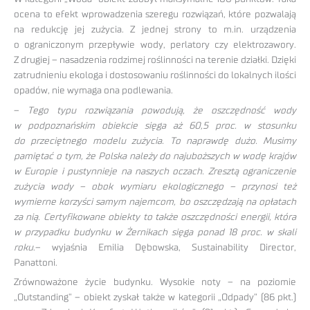
ocena to efekt wprowadzenia szeregu rozwiązań, które pozwalają
na redukcję jej zużycia. Z jednej strony to m.in. urządzenia
o ograniczonym przepływie wody, perlatory czy elektrozawory.
Z drugiej – nasadzenia rodzimej roślinności na terenie działki. Dzięki
zatrudnieniu ekologa i dostosowaniu roślinności do lokalnych ilości
opadów, nie wymaga ona podlewania.
–
Tego typu rozwiązania powodują, że oszczędność wody
w podpoznańskim obiekcie sięga aż 60,5 proc. w stosunku
do przeciętnego modelu zużycia. To naprawdę dużo. Musimy
pamiętać o tym, że Polska należy do najuboższych w wodę krajów
w Europie i pustynnieje na naszych oczach. Zresztą ograniczenie
zużycia wody – obok wymiaru ekologicznego – przynosi też
wymierne korzyści samym najemcom, bo oszczędzają na opłatach
za nią. Certyfikowane obiekty to także oszczędności energii, która
w przypadku budynku w Żernikach sięga ponad 18 proc. w skali
roku
.– wyjaśnia Emilia Dębowska, Sustainability Director,
Panattoni.
Zrównoważone życie budynku. Wysokie noty – na poziomie
„Outstanding” – obiekt zyskał także w kategorii „Odpady” (86 pkt.)