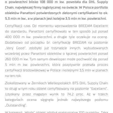
o powierzchni blisko 108 000 m kw. powstała dla DHL Supply
Chain, największej firmy logistycznej na świecie. W Polsce portfolio
obiektów Panattoni potwierdzonych zielonymi certyfikatami to ok.
5,3 mln m kw., a w planach jest kolejne 3,5 mln m kw. powierzchni.
Certyfikacji czas. Od momentu wprowadzenia BREEAM Excellent
do standardu, Panattoni certyfikowało w ten sposób już ponad
400 000 m kw. powierzchni, a drugie tyle oczekuje na ocenę.
Dodatkowo od początku br. certyfikację BREEAM na poziomie
„Very Good”, zdobyło już trzynaście innych, wybudowanych
wcześniej przez Panattoni obiektów o łącznej powierzchni ponad
260 000 m kw. Tym samym deweloper może pochwalić się ponad
5 mln m kw. powierzchni, która pozytywnie przeszła proces
certyfikacji środowiskowej w Polsce i kolejnymi 3,5 mln w planach
na ten rok.
Zlokalizowany w Żernikach Wielkopolskich BTS DHL Supply Chain
to drugi w tym roku obiekt certyfikowany na poziomie ”Excellent”.
Uzyskany przez magazyn wynik to 74,2 proc. Aż w trzech
kategoriach ocena sięgnęła jednak najwyższego poziomu
„Outstanding”.
W kategorii „Woda” obiekt zdobył maksymalne 100 punktów. Taka