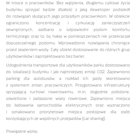
W trosce o pracowników. Bez wątpienia, długiemu cyklowi życia
budynku sprzyjać będzie dbałość z jaką deweloper podszedł
do rozwiązań służących jego przyszłym pracownikom. W obiekcie
ograniczono koncentrację i cyrkulację zanieczyszczeń
zewnętrznych, zadbano o odpowiedni poziom komfortu
termicznego oraz to, by hałas w pomieszczeniach nie przekraczał
dopuszczalnego poziomu. Wprowadzono rozwiązania chroniące
przed skażeniem wody. Cały obiekt dostosowanie do różnych grup
użytkowników i zaprojektowano bez barier.
Udogodnienia transportowe dla użytkowników parku dostosowano
do lokalizacji budynku i jak najmniejszej emisji CO2. Zapewniono
parking dla autobusów, a rozkład ich jazdy skorelowano
z systemem zmian pracowniczych. Przygotowano infrastrukturę
sprzyjającą ruchowi rowerowemu, m.in. dogodnie położone,
oświetlone i zadaszone wiaty rowerowe. Zapewniono miejsca
do ładowania samochodów elektrycznych oraz wyznaczono
i oznakowano priorytetowe miejsca postojowe dla osób
korzystających ze wspólnych przejazdów (car sharing).
Powiązane wpisy: