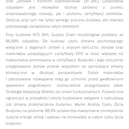
oraz „Zdrowie i Komfort Użytkowników” (91 pkt.). Gospodarka
odpadami jest niezwykle istotna zarówno z punktu
zrównoważonego rozwoju, jak i poziomu certyfikacji obiektów.
Dotyczy przy tym nie tylko samego procesu budowy, ale również
późniejszego zarządzania całym obiektem.
Przy budowie BTS DHL Supply Chain recyklingowi poddano aż
86,68% odpadów. Do budowy użyto drewna pochodzącego
wyłącznie z legalnych źródeł o znanym łańcuchu dostaw oraz
materiałów posiadających certyfikaty EPD w ilości większej niż
maksymalna premiowana w certyfikacji. Budynek i jego otoczenie
przygotowano jednak przede wszystkim na zachodzące zmiany
klimatyczne w dłuższej perspektywie. Dobór materiałów
i zastosowane rozwiązania mają go uchronić przed gwałtownymi
zjawiskami pogodowymi. Jednocześnie przygotowano także
Strategię Adaptację Obiektu do zmian funkcjonalnych. Pozwoli ona
ograniczyć w przyszłości roboty budowlane związane z rozbudową
lub zmianą przeznaczenia budynku. Wynik Analizy Cyklu Życia
Budynku na poziomie 88,9% potwierdza maksymalne zmniejszenie
zużycia energii, emisji i wpływu na środowisko w całym cyklu życia
budynku.