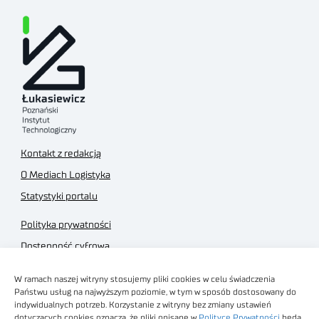
Kontakt z redakcją
O Mediach Logistyka
Statystyki portalu
Polityka prywatności
Dostępność cyfrowa
Regulamin Portalu
W ramach naszej witryny stosujemy pliki cookies w celu świadczenia
Regulamin sklepu
Państwu usług na najwyższym poziomie, w tym w sposób dostosowany do
indywidualnych potrzeb. Korzystanie z witryny bez zmiany ustawień
dotyczących cookies oznacza, że pliki opisane w
Polityce Prywatności
będą