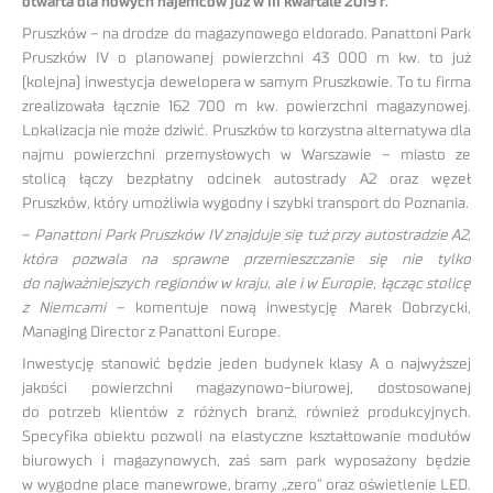
otwarta dla nowych najemców już w III kwartale 2019 r.
Pruszków – na drodze do magazynowego eldorado. Panattoni Park
Pruszków IV o planowanej powierzchni 43 000 m kw. to już
(kolejna) inwestycja dewelopera w samym Pruszkowie. To tu firma
zrealizowała łącznie 162 700 m kw. powierzchni magazynowej.
Lokalizacja nie może dziwić. Pruszków to korzystna alternatywa dla
najmu powierzchni przemysłowych w Warszawie – miasto ze
stolicą łączy bezpłatny odcinek autostrady A2 oraz węzeł
Pruszków, który umożliwia wygodny i szybki transport do Poznania.
–
Panattoni Park Pruszków IV znajduje się tuż przy autostradzie A2,
która pozwala na sprawne przemieszczanie się nie tylko
do najważniejszych regionów w kraju, ale i w Europie, łącząc stolicę
z Niemcami
– komentuje nową inwestycję Marek Dobrzycki,
Managing Director z Panattoni Europe.
Inwestycję stanowić będzie jeden budynek klasy A o najwyższej
jakości powierzchni magazynowo-biurowej, dostosowanej
do potrzeb klientów z różnych branż, również produkcyjnych.
Specyfika obiektu pozwoli na elastyczne kształtowanie modułów
biurowych i magazynowych, zaś sam park wyposażony będzie
w wygodne place manewrowe, bramy „zero” oraz oświetlenie LED.