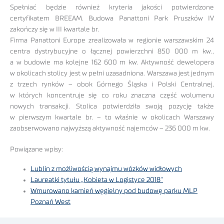
Spełniać będzie również kryteria jakości potwierdzone
certyfikatem BREEAM. Budowa Panattoni Park Pruszków IV
zakończy się w III kwartale br.
Firma Panattoni Europe zrealizowała w regionie warszawskim 24
centra dystrybucyjne o łącznej powierzchni 850 000 m kw.,
a w budowie ma kolejne 162 600 m kw. Aktywność dewelopera
w okolicach stolicy jest w pełni uzasadniona. Warszawa jest jednym
z trzech rynków – obok Górnego Śląska i Polski Centralnej,
w których koncentruje się co roku znaczna część wolumenu
nowych transakcji. Stolica potwierdziła swoją pozycję także
w pierwszym kwartale br. – to właśnie w okolicach Warszawy
zaobserwowano najwyższą aktywność najemców – 236 000 m kw.
Powiązane wpisy:
Lublin z możliwością wynajmu wózków widłowych
Laureatki tytułu „Kobieta w Logistyce 2018”
Wmurowano kamień węgielny pod budowę parku MLP
Poznań West