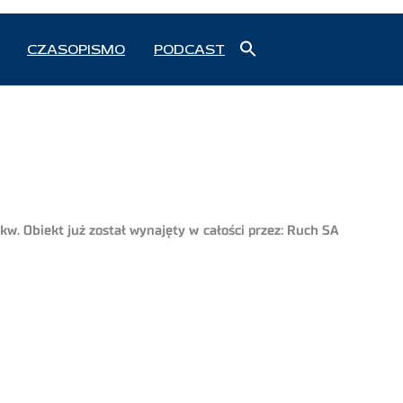
Search
CZASOPISMO
PODCAST
for:
Search Button
. Obiekt już został wynajęty w całości przez: Ruch SA