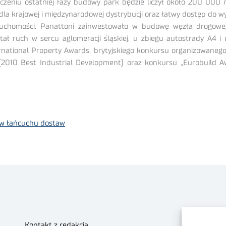
czeniu ostatniej fazy budowy park będzie liczył około 200 000 
la krajowej i międzynarodowej dystrybucji oraz łatwy dostęp do w
uchomości. Panattoni zainwestowało w budowę węzła drogoweg
tał ruch w sercu aglomeracji śląskiej, u zbiegu autostrady A4 i
ernational Property Awards, brytyjskiego konkursu organizowaneg
2010 Best Industrial Development) oraz konkursu „Eurobuild Aw
 w łańcuchu dostaw
Kontakt z redakcją