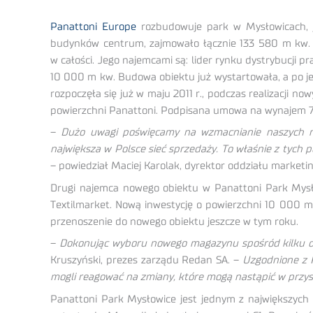
Panattoni Europe
rozbudowuje park w Mysłowicach, je
budynków centrum, zajmowało łącznie 133 580 m kw. po
w całości. Jego najemcami są: lider rynku dystrybucji 
10 000 m kw. Budowa obiektu już wystartowała, a po je
rozpoczęła się już w maju 2011 r., podczas realizacji 
powierzchni Panattoni. Podpisana umowa na wynajem 75
–
Dużo uwagi poświęcamy na wzmacnianie naszych naj
największa w Polsce sieć sprzedaży. To właśnie z tych 
– powiedział Maciej Karolak, dyrektor oddziału marketi
Drugi najemca nowego obiektu w Panattoni Park Mysło
Textilmarket. Nową inwestycję o powierzchni 10 000 m
przenoszenie do nowego obiektu jeszcze w tym roku.
–
Dokonując wyboru nowego magazynu spośród kilku dos
Kruszyński, prezes zarządu Redan SA. –
Uzgodnione z 
mogli reagować na zmiany, które mogą nastąpić w przysz
Panattoni Park Mysłowice jest jednym z największych 