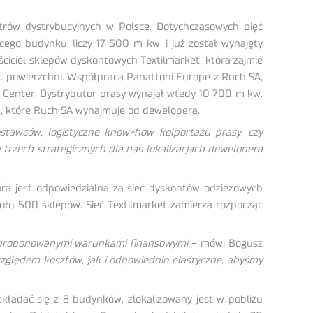
trów dystrybucyjnych w Polsce. Dotychczasowych pięć
ego budynku, liczy 17 500 m kw. i już został wynajęty
ściciel sklepów dyskontowych Textilmarket, która zajmie
w. powierzchni. Współpraca Panattoni Europe z Ruch SA,
ss Center. Dystrybutor prasy wynajął wtedy 10 700 m kw.
, które Ruch SA wynajmuje od dewelopera.
stawców, logistyczne know-how kolportażu prasy, czy
 trzech strategicznych dla nas lokalizacjach dewelopera
ra jest odpowiedzialna za sieć dyskontów odzieżowych
oło 500 sklepów. Sieć Textilmarket zamierza rozpocząć
 i proponowanymi warunkami finansowymi
– mówi Bogusz
ględem kosztów, jak i odpowiednio elastyczne, abyśmy
kładać się z 8 budynków, zlokalizowany jest w pobliżu