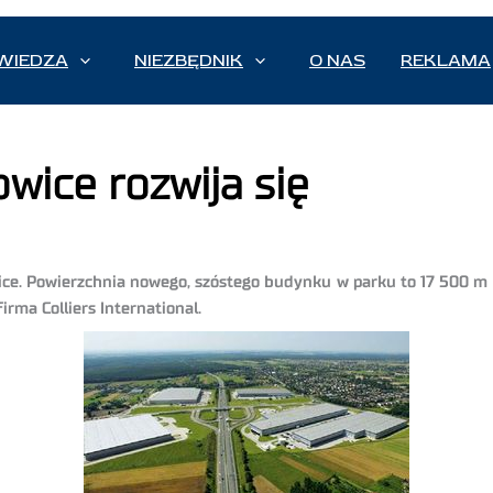
WIEDZA
NIEZBĘDNIK
O NAS
REKLAMA
wice rozwija się
e. Powierzchnia nowego, szóstego budynku w parku to 17 500 m kw
rma Colliers International.