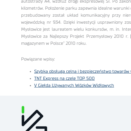
autostrady A4, wzdłuż drogi ekspresowej S1. Po zakoń
kilometrów. Położenie parku zapewnia idealne warunki d
przebudowany został układ komunikacyjny przy nier
wojewódzką nr 934. Dzięki inwestycji usprawniony zos
Mysłowice jest laureatem wielu konkursów, m. in. Int
Mysłowice za Najlepszy Projekt Przemysłowy 2010 r. (
magazynem w Polsce” 2010 roku.
Powiązane wpisy:
Szybka obsługa celna i bezpieczeństwo towarów
TNT Express na czele TOP 500
V Giełda Używanych Wózków Widłowych