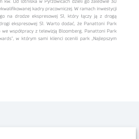
m kw. Od lotniska w Pyrzowicach dzieli go zaledwie 30
ykwalifikowanej kadry pracowniczej. W ramach inwestycji
o na drodze ekspresowej S1, który łączy ją z drogą
 drogi ekspresowej S1. Warto dodać, że Panattoni Park
o we współpracy z telewizją Bloomberg, Panattoni Park
ards”, w którym sami klienci ocenili park „Najlepszym
Polityka prywatności