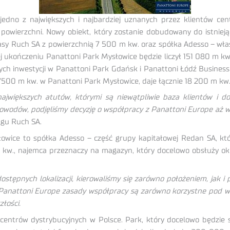
dno z największych i najbardziej uznanych przez klientów cen
wierzchni. Nowy obiekt, który zostanie dobudowany do istniejąc
prasy Ruch SA z powierzchnią 7 500 m kw. oraz spółka Adesso – wła
j ukończeniu Panattoni Park Mysłowice będzie liczył 151 080 m k
nowych inwestycji w Panattoni Park Gdańsk i Panattoni Łódź Busine
00 m kw. w Panattoni Park Mysłowice, daje łącznie 18 200 m kw.
większych atutów, którymi są niewątpliwie baza klientów i do
powodów, podjęliśmy decyzję o współpracy z Panattoni Europe aż w
ngu Ruch SA.
wice to spółka Adesso – część grupy kapitałowej Redan SA, któ
 kw., najemca przeznaczy na magazyn, który docelowo obsłuży ok
tępnych lokalizacji, kierowaliśmy się zarówno położeniem, jak
Panattoni Europe zasady współpracy są zarówno korzystne pod wz
łości.
centrów dystrybucyjnych w Polsce. Park, który docelowo będzie s