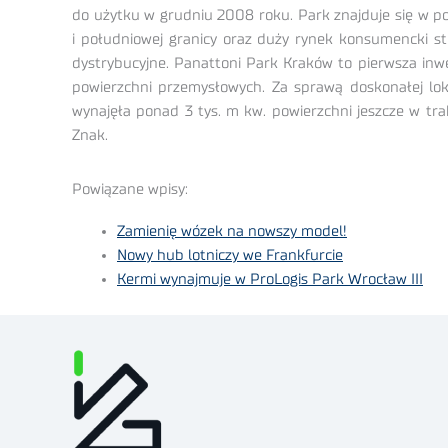
do użytku w grudniu 2008 roku. Park znajduje się w po
i południowej granicy oraz duży rynek konsumencki s
dystrybucyjne. Panattoni Park Kraków to pierwsza inw
powierzchni przemysłowych. Za sprawą doskonałej loka
wynajęła ponad 3 tys. m kw. powierzchni jeszcze w tr
Znak.
Powiązane wpisy:
Zamienię wózek na nowszy model!
Nowy hub lotniczy we Frankfurcie
Kermi wynajmuje w ProLogis Park Wrocław III