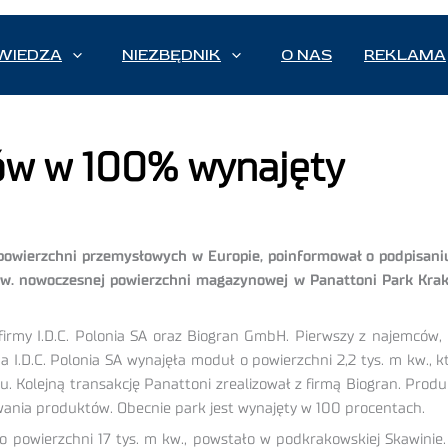
WIEDZA
NIEZBĘDNIK
O NAS
REKLAMA
ów w 100% wynajęty
owierzchni przemysłowych w Europie, poinformował o podpisaniu 
 kw. nowoczesnej powierzchni magazynowej w Panattoni Park Kr
irmy I.D.C. Polonia SA oraz Biogran GmbH. Pierwszy z najemców,
ma I.D.C. Polonia SA wynajęła moduł o powierzchni 2,2 tys. m kw.,
. Kolejną transakcję Panattoni zrealizował z firmą Biogran. Prod
wania produktów. Obecnie park jest wynajęty w 100 procentach.
 powierzchni 17 tys. m kw., powstało w podkrakowskiej Skawinie. 