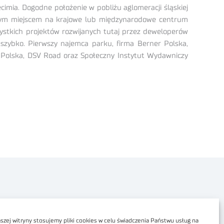
imia. Dogodne położenie w pobliżu aglomeracji śląskiej
alnym miejscem na krajowe lub międzynarodowe centrum
ystkich projektów rozwijanych tutaj przez deweloperów
 szybko. Pierwszy najemca parku, firma Berner Polska,
G Polska, DSV Road oraz Społeczny Instytut Wydawniczy
Polityka prywatności
Dostępność cyfrowa
zej witryny stosujemy pliki cookies w celu świadczenia Państwu usług na