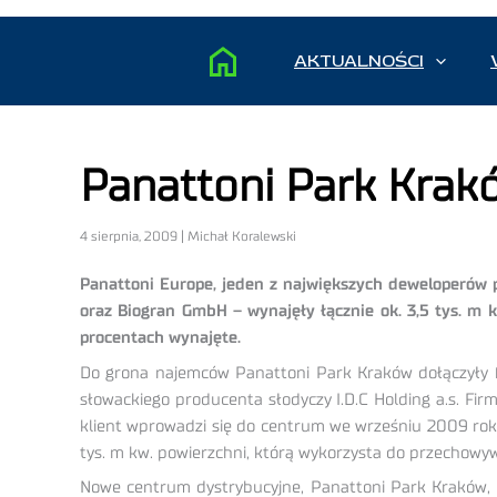
AKTUALNOŚCI
Panattoni Park Krak
4 sierpnia, 2009 | Michał Koralewski
Panattoni Europe, jeden z największych deweloperów p
oraz Biogran GmbH – wynajęły łącznie ok. 3,5 tys. m
procentach wynajęte.
Do grona najemców Panattoni Park Kraków dołączyły f
słowackiego producenta słodyczy I.D.C Holding a.s. Fir
klient wprowadzi się do centrum we wrześniu 2009 roku
tys. m kw. powierzchni, którą wykorzysta do przechowy
Nowe centrum dystrybucyjne, Panattoni Park Kraków, o