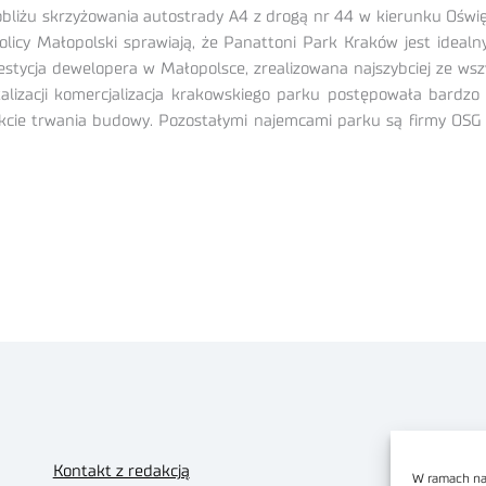
bliżu skrzyżowania autostrady A4 z drogą nr 44 w kierunku Oświęc
tolicy Małopolski sprawiają, że Panattoni Park Kraków jest ide
estycja dewelopera w Małopolsce, zrealizowana najszybciej ze wsz
lizacji komercjalizacja krakowskiego parku postępowała bardzo
akcie trwania budowy. Pozostałymi najemcami parku są firmy OS
Kontakt z redakcją
W ramach nas