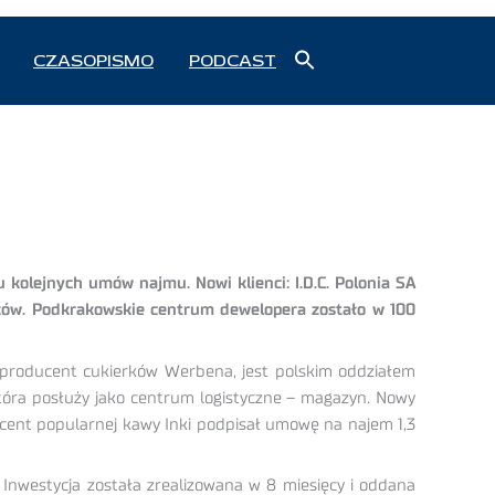
Search
CZASOPISMO
PODCAST
for:
Search Button
kolejnych umów najmu. Nowi klienci: I.D.C. Polonia SA
aków. Podkrakowskie centrum dewelopera zostało w 100
 producent cukierków Werbena, jest polskim oddziałem
 która posłuży jako centrum logistyczne – magazyn. Nowy
ucent popularnej kawy Inki podpisał umowę na najem 1,3
Inwestycja została zrealizowana w 8 miesięcy i oddana