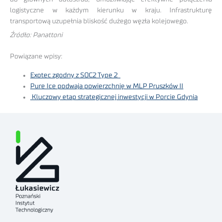
logistyczne w każdym kierunku w kraju. Infrastrukturę
transportową uzupełnia bliskość dużego węzła kolejowego.
Źródło: Panattoni
Powiązane wpisy:
Exotec zgodny z SOC2 Type 2
Pure Ice podwaja powierzchnię w MLP Pruszków II
Kluczowy etap strategicznej inwestycji w Porcie Gdynia