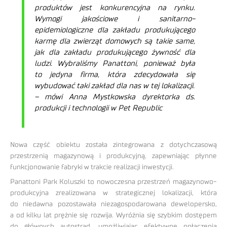
produktów jest konkurencyjna na rynku.
Wymogi jakościowe i sanitarno-
epidemiologiczne dla zakładu produkującego
karmę dla zwierząt domowych są takie same,
jak dla zakładu produkującego żywność dla
ludzi. Wybraliśmy Panattoni, ponieważ była
to jedyna firma, która zdecydowała się
wybudować taki zakład dla nas w tej lokalizacji.
– mówi Anna Mystkowska dyrektorka ds.
produkcji i technologii w Pet Republic
Nowa część obiektu została zintegrowana z dotychczasową
przestrzenią magazynową i produkcyjną, zapewniając płynne
funkcjonowanie fabryki w trakcie realizacji inwestycji.
Panattoni Park Koluszki to nowoczesna przestrzeń magazynowo-
produkcyjna zrealizowana w strategicznej lokalizacji, która
do niedawna pozostawała niezagospodarowana dewelopersko,
a od kilku lat prężnie się rozwija. Wyróżnia się szybkim dostępem
do głównych autostrad, umożliwiając efektywne połączenia