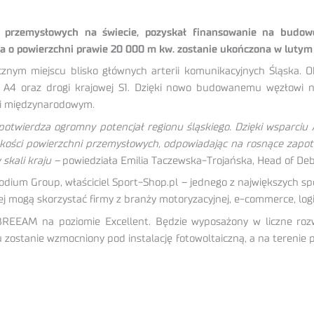
ci przemysłowych na świecie, pozyskał finansowanie na budow
cja o powierzchni prawie 20 000 m kw. zostanie ukończona w lutym
icznym miejscu blisko głównych arterii komunikacyjnych Śląska. O
 A4 oraz drogi krajowej S1. Dzięki nowo budowanemu węzłowi na
 i międzynarodowym.
a potwierdza ogromny potencjał regionu śląskiego. Dzięki wsparci
jakości powierzchni przemysłowych, odpowiadając na rosnące zapo
skali kraju –
powiedziała Emilia Taczewska-Trojańska, Head of Deb
Nodium Group, właściciel Sport-Shop.pl – jednego z największych s
rej mogą skorzystać firmy z branży motoryzacyjnej, e-commerce, log
BREEAM na poziomie Excellent. Będzie wyposażony w liczne rozwi
 zostanie wzmocniony pod instalację fotowoltaiczną, a na terenie 