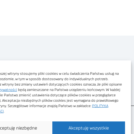
Polityka prywatności
Dostępność cyfrowa
zej witryny stosujemy pliki cookies w celu świadczenia Państwu usług na
poziomie, w tym w sposób dostosowany do indywidualnych potrzeb.
Regulamin Portalu
z witryny bez zmiany ustawień dotyczących cookies oznacza, że pliki opisane
rywatności
będą zamieszczane na Państwa urządzeniu końcowym. W każdej
Regulamin sklepu
ie Państwo zmienić ustawienia dotyczące plików cookies w przeglądarce
j. Akceptacja niezbędnych plików cookies jest wymagana do prawidłowego
tryny. Szczegółowe informacje znajdą Państwo w zakładce:
POLITYKA
CI
.
ceptuję niezbędne
Akceptuję wszystkie