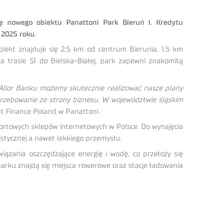
ę nowego obiektu Panattoni Park Bieruń I. Kredytu
 2025 roku.
biekt znajduje się 2,5 km od centrum Bierunia, 1,5 km
 trasie S1 do Bielska-Białej, park zapewni znakomitą
u Alior Banku możemy skutecznie realizować nasze plany
trzebowanie ze strony biznesu. W województwie śląskim
t Finance Poland w Panattoni.
portowych sklepów internetowych w Polsce. Do wynajęcia
istycznej a nawet lekkiego przemysłu.
ązania oszczędzające energię i wodę, co przełoży się
parku znajdą się miejsca rowerowe oraz stacje ładowania