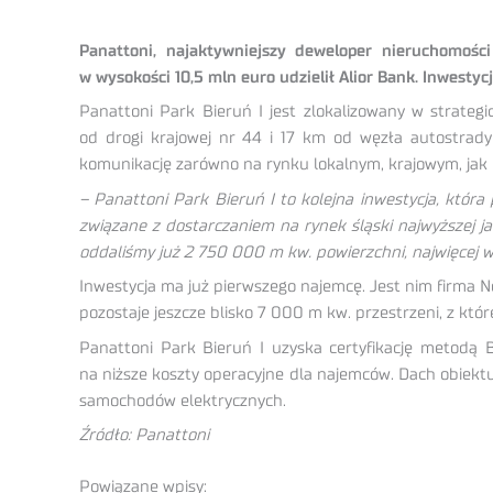
Panattoni, najaktywniejszy deweloper nieruchomoś
w wysokości 10,5 mln euro udzielił Alior Bank. Inwesty
Panattoni Park Bieruń I jest zlokalizowany w strateg
od drogi krajowej nr 44 i 17 km od węzła autostrady
komunikację zarówno na rynku lokalnym, krajowym, jak
– Panattoni Park Bieruń I to kolejna inwestycja, któr
związane z dostarczaniem na rynek śląski najwyższej 
oddaliśmy już 2 750 000 m kw. powierzchni, najwięcej w 
Inwestycja ma już pierwszego najemcę. Jest nim firma 
pozostaje jeszcze blisko 7 000 m kw. przestrzeni, z któ
Panattoni Park Bieruń I uzyska certyfikację metodą 
na niższe koszty operacyjne dla najemców. Dach obiektu
samochodów elektrycznych.
Źródło: Panattoni
Powiązane wpisy: