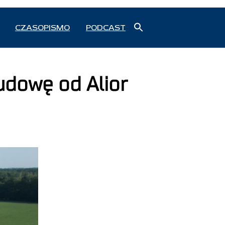
Search
CZASOPISMO
PODCAST
for:
Search Button
udowę od Alior