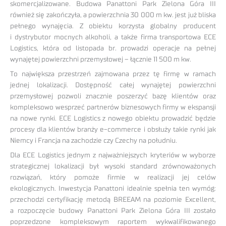
skomercjalizowane. Budowa Panattoni Park Zielona Góra III
również się zakończyła, a powierzchnia 30 000 m kw. jest już bliska
pełnego wynajęcia. Z obiektu korzysta globalny producent
i dystrybutor mocnych alkoholi, a także firma transportowa ECE
Logistics, która od listopada br. prowadzi operacje na pełnej
wynajętej powierzchni przemysłowej – łącznie 11 500 m kw.
To największa przestrzeń zajmowana przez tę firmę w ramach
jednej lokalizacji. Dostępność całej wynajętej powierzchni
przemysłowej pozwoli znacznie poszerzyć bazę klientów oraz
kompleksowo wesprzeć partnerów biznesowych firmy w ekspansji
na nowe rynki. ECE Logistics z nowego obiektu prowadzić będzie
procesy dla klientów branży e-commerce i obsłuży takie rynki jak
Niemcy i Francja na zachodzie czy Czechy na południu.
Dla ECE Logistics jednym z najważniejszych kryteriów w wyborze
strategicznej lokalizacji był wysoki standard zrównoważonych
rozwiązań, który pomoże firmie w realizacji jej celów
ekologicznych. Inwestycja Panattoni idealnie spełnia ten wymóg:
przechodzi certyfikację metodą BREEAM na poziomie Excellent,
a rozpoczęcie budowy Panattoni Park Zielona Góra III zostało
poprzedzone kompleksowym raportem wykwalifikowanego