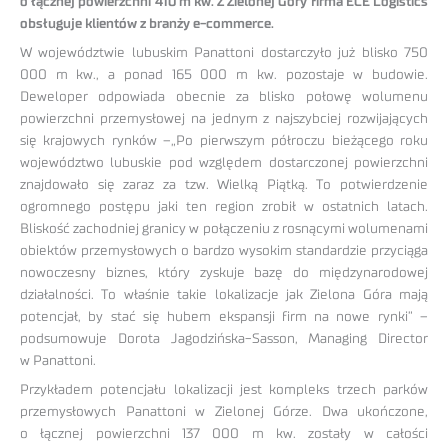
o łącznej powierzchni 410 m kw. Z Zielonej Góry firma ECE Logistics
obsługuje klientów z branży e-commerce.
W województwie lubuskim Panattoni dostarczyło już blisko 750
000 m kw., a ponad 165 000 m kw. pozostaje w budowie.
Deweloper odpowiada obecnie za blisko połowę wolumenu
powierzchni przemysłowej na jednym z najszybciej rozwijających
się krajowych rynków –„Po pierwszym półroczu bieżącego roku
województwo lubuskie pod względem dostarczonej powierzchni
znajdowało się zaraz za tzw. Wielką Piątką. To potwierdzenie
ogromnego postępu jaki ten region zrobił w ostatnich latach.
Bliskość zachodniej granicy w połączeniu z rosnącymi wolumenami
obiektów przemysłowych o bardzo wysokim standardzie przyciąga
nowoczesny biznes, który zyskuje bazę do międzynarodowej
działalności. To właśnie takie lokalizacje jak Zielona Góra mają
potencjał, by stać się hubem ekspansji firm na nowe rynki” –
podsumowuje Dorota Jagodzińska-Sasson, Managing Director
w Panattoni.
Przykładem potencjału lokalizacji jest kompleks trzech parków
przemysłowych Panattoni w Zielonej Górze. Dwa ukończone,
o łącznej powierzchni 137 000 m kw. zostały w całości