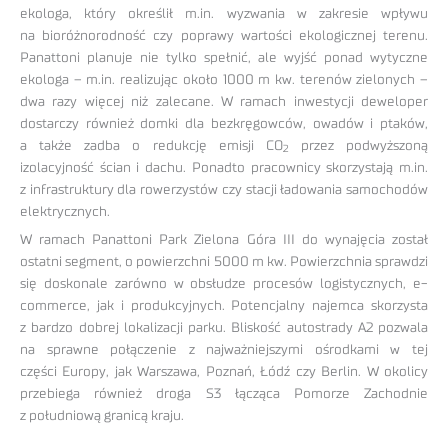
ekologa, który określił m.in. wyzwania w zakresie wpływu
na bioróżnorodność czy poprawy wartości ekologicznej terenu.
Panattoni planuje nie tylko spełnić, ale wyjść ponad wytyczne
ekologa – m.in. realizując około 1000 m kw. terenów zielonych –
dwa razy więcej niż zalecane. W ramach inwestycji deweloper
dostarczy również domki dla bezkręgowców, owadów i ptaków,
a także zadba o redukcję emisji CO
przez podwyższoną
2
izolacyjność ścian i dachu. Ponadto pracownicy skorzystają m.in.
z infrastruktury dla rowerzystów czy stacji ładowania samochodów
elektrycznych.
W ramach Panattoni Park Zielona Góra III do wynajęcia został
ostatni segment, o powierzchni 5000 m kw. Powierzchnia sprawdzi
się doskonale zarówno w obsłudze procesów logistycznych, e-
commerce, jak i produkcyjnych. Potencjalny najemca skorzysta
z bardzo dobrej lokalizacji parku. Bliskość autostrady A2 pozwala
na sprawne połączenie z najważniejszymi ośrodkami w tej
części Europy, jak Warszawa, Poznań, Łódź czy Berlin. W okolicy
przebiega również droga S3 łącząca Pomorze Zachodnie
z południową granicą kraju.