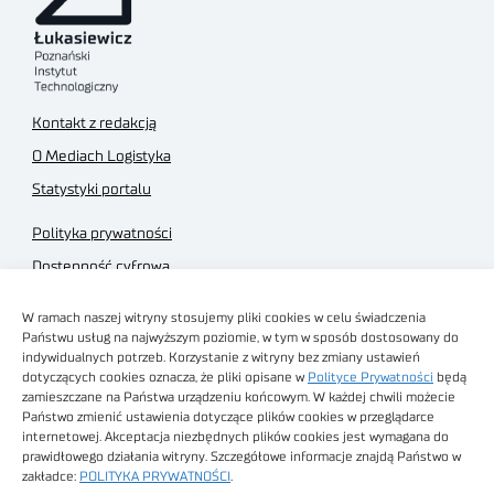
Kontakt z redakcją
O Mediach Logistyka
Statystyki portalu
Polityka prywatności
Dostępność cyfrowa
Regulamin Portalu
W ramach naszej witryny stosujemy pliki cookies w celu świadczenia
Regulamin sklepu
Państwu usług na najwyższym poziomie, w tym w sposób dostosowany do
indywidualnych potrzeb. Korzystanie z witryny bez zmiany ustawień
dotyczących cookies oznacza, że pliki opisane w
Polityce Prywatności
będą
zamieszczane na Państwa urządzeniu końcowym. W każdej chwili możecie
Państwo zmienić ustawienia dotyczące plików cookies w przeglądarce
internetowej. Akceptacja niezbędnych plików cookies jest wymagana do
Obrazy stockowe
prawidłowego działania witryny. Szczegółowe informacje znajdą Państwo w
autorstwa
zakładce:
POLITYKA PRYWATNOŚCI
.