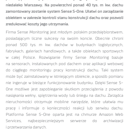
niedaleko Warszawy. Na powierzchni ponad 40 tys. m kw. dachu
zamontowany zostanie system Sense S-One. Ułatwi on zarządzanie
obiektem w zakresie kontroli stanu konstrukcji dachu oraz pozwoli
zredukować koszty jego utrzymania.
Firma Sense Monitoring jest młodym polskim przedsiębiorstwem,
posiadającym liczne sukcesy na swoim koncie. Obecnie chroni
ponad 500 tys. m kw. dachów w budynkach logistycznych,
fabrykach, galeriach handlowych, a także obiektach sportowych
w całej Polsce. Rozwiązanie firmy Sense Monitoring bazuje
na sensorach, instalowanych pod dachem oraz aplikacji webowej
do ciągłego monitoringu pracy konstrukcji dachu. Taki system
może być zainstalowany w istniejącym obiekcie, a sposób pomiaru
nie ingeruje w bieżące funkcjonowanie budynku. Dzięki Sense S-
One możliwe jest zapobieganie skutkom przeciążenia z powodu
nasiąkania wełny, spiętrzenia wody lub śniegu na dachu. Zarządca
nieruchomości otrzymuje mobilne narzędzie, które ułatwia mu
pracę i informuje o konieczności reakcji lub serwisu dachu.
Platforma Sense S-One oparta jest na chmurze Amazon Web
Services, najbezpieczniejszym serwerze do archiwizacji
i przetwarzania danych.