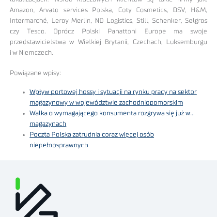
Amazon, Arvato services Polska, Coty Cosmetics, DSV, H&M,
Intermarché, Leroy Merlin, ND Logistics, Still, Schenker, Selgros
czy Tesco. Oprócz Polski Panattoni Europe ma swoje
przedstawicielstwa w Wielkiej Brytanii, Czechach, Luksemburgu
i w Niemczech.
Powiązane wpisy:
Wpływ portowej hossy i sytuacji na rynku pracy na sektor
magazynowy w województwie zachodniopomorskim
Walka o wymagającego konsumenta rozgrywa się już w…
magazynach
Poczta Polska zatrudnia coraz więcej osób
niepełnosprawnych