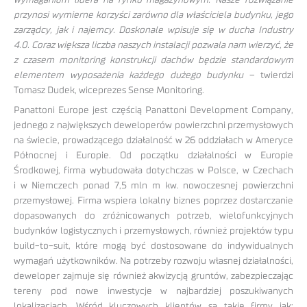
wymaganiom lidera na rynku magazynowym. Nasze rozwiązanie
przynosi wymierne korzyści zarówno dla właściciela budynku, jego
zarządcy, jak i najemcy. Doskonale wpisuje się w ducha Industry
4.0. Coraz większa liczba naszych instalacji pozwala nam wierzyć, że
z czasem monitoring konstrukcji dachów będzie standardowym
elementem wyposażenia każdego dużego budynku
– twierdzi
Tomasz Dudek, wiceprezes Sense Monitoring.
Panattoni Europe jest częścią Panattoni Development Company,
jednego z największych deweloperów powierzchni przemysłowych
na świecie, prowadzącego działalność w 26 oddziałach w Ameryce
Północnej i Europie. Od początku działalności w Europie
Środkowej, firma wybudowała dotychczas w Polsce, w Czechach
i w Niemczech ponad 7,5 mln m kw. nowoczesnej powierzchni
przemysłowej. Firma wspiera lokalny biznes poprzez dostarczanie
dopasowanych do zróżnicowanych potrzeb, wielofunkcyjnych
budynków logistycznych i przemysłowych, również projektów typu
build-to-suit, które mogą być dostosowane do indywidualnych
wymagań użytkowników. Na potrzeby rozwoju własnej działalności,
deweloper zajmuje się również akwizycją gruntów, zabezpieczając
tereny pod nowe inwestycje w najbardziej poszukiwanych
lokalizacjach. Wśród kluczowych klientów są takie firmy jak: