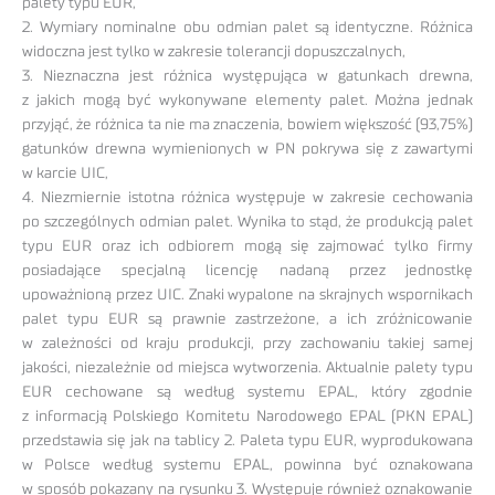
palety typu EUR,
2. Wymiary nominalne obu odmian palet są identyczne. Różnica
widoczna jest tylko w zakresie tolerancji dopuszczalnych,
3. Nieznaczna jest różnica występująca w gatunkach drewna,
z jakich mogą być wykonywane elementy palet. Można jednak
przyjąć, że różnica ta nie ma znaczenia, bowiem większość (93,75%)
gatunków drewna wymienionych w PN pokrywa się z zawartymi
w karcie UIC,
4. Niezmiernie istotna różnica występuje w zakresie cechowania
po szczególnych odmian palet. Wynika to stąd, że produkcją palet
typu EUR oraz ich odbiorem mogą się zajmować tylko firmy
posiadające specjalną licencję nadaną przez jednostkę
upoważnioną przez UIC. Znaki wypalone na skrajnych wspornikach
palet typu EUR są prawnie zastrzeżone, a ich zróżnicowanie
w zależności od kraju produkcji, przy zachowaniu takiej samej
jakości, niezależnie od miejsca wytworzenia. Aktualnie palety typu
EUR cechowane są według systemu EPAL, który zgodnie
z informacją Polskiego Komitetu Narodowego EPAL (PKN EPAL)
przedstawia się jak na tablicy 2. Paleta typu EUR, wyprodukowana
w Polsce według systemu EPAL, powinna być oznakowana
w sposób pokazany na rysunku 3. Występuje również oznakowanie