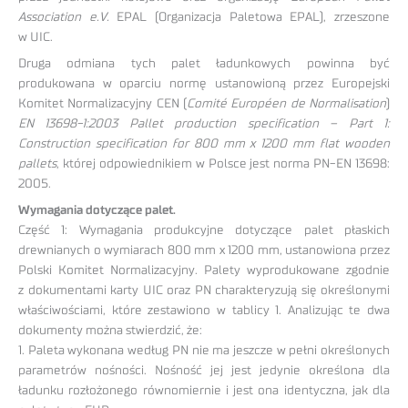
Association e.V.
EPAL (Organizacja Paletowa EPAL), zrzeszone
w UIC.
Druga odmiana tych palet ładunkowych powinna być
produkowana w oparciu normę ustanowioną przez Europejski
Komitet Normalizacyjny CEN (
Comité Européen de Normalisation
)
EN 13698-1:2003 Pallet production specification – Part 1:
Construction specification for 800 mm x 1200 mm flat wooden
pallets
, której odpowiednikiem w Polsce jest norma PN-EN 13698:
2005.
Wymagania dotyczące palet.
Część 1: Wymagania produkcyjne dotyczące palet płaskich
drewnianych o wymiarach 800 mm x 1200 mm, ustanowiona przez
Polski Komitet Normalizacyjny. Palety wyprodukowane zgodnie
z dokumentami karty UIC oraz PN charakteryzują się określonymi
właściwościami, które zestawiono w tablicy 1. Analizując te dwa
dokumenty można stwierdzić, że:
1. Paleta wykonana według PN nie ma jeszcze w pełni określonych
parametrów nośności. Nośność jej jest jedynie określona dla
ładunku rozłożonego równomiernie i jest ona identyczna, jak dla