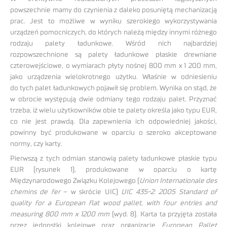
powszechnie mamy do czynienia z daleko posuniętą mechanizacją
prac. Jest to możliwe w wyniku szerokiego wykorzystywania
urządzeń pomocniczych, do których należą między innymi różnego
rodzaju palety ładunkowe. Wśród nich najbardziej
rozpowszechnione są palety ładunkowe płaskie drewniane
czterowejściowe, o wymiarach płyty nośnej 800 mm x 1 200 mm,
jako urządzenia wielokrotnego użytku. Właśnie w odniesieniu
do tych palet ładunkowych pojawił się problem. Wynika on stąd, że
w obrocie występują dwie odmiany tego rodzaju palet. Przyznać
trzeba, iż wielu użytkowników obie te palety określa jako typu EUR,
co nie jest prawdą. Dla zapewnienia ich odpowiedniej jakości,
powinny być produkowane w oparciu o szeroko akceptowane
normy, czy karty.
Pierwszą z tych odmian stanowią palety ładunkowe płaskie typu
EUR (rysunek 1), produkowane w oparciu o kartę
Międzynarodowego Związku Kolejowego (
Union Internationale des
chemins de fer
– w skrócie UIC)
UIC 435-2: 2005 Standard of
quality for a European flat wood pallet, with four entries and
measuring 800 mm x 1200 mm
(wyd. 8). Karta ta przyjęta została
przez jednostki kolejowe oraz organizację
European Pallet