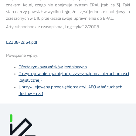
znakami kolei, czego nie obejmuje system EPAL (tablica 3). Taki
stan rzeczy powstał w wyniku tego, że część jednostek kolejowych
zrzeszonych w UIC przekazała swoje uprawnienia do EPAL.
Artykuł pochodzi z czasopisma „Logistyka” 2/2008.
L2008-2s.54.pdf
Powiązane wpisy:
Oferta rynkowa wózków jezdniowych
O czym powinien pamiętać przyszły najemca nieruchomości
logistycznej?
Uprzywilejowany przedsiębiorca czyli AEO w łańcuchach
dostaw – cz. 1