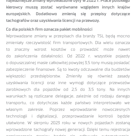
najważniejsze zmiany wprowadzone były w 2022 r. Płace polskiego
kierowcy muszą zostać wyrównane względem innych krajów
europejskich. Dodatkowo zmienią się przepisy dotyczące
tachografów oraz uzyskiwania licencji na przewozy.
Co dla polskich firm oznacza pakiet mobilności
Wprowadzane zmiany w przepisach dla branży TSL będą mocno
zmieniały rzeczywistość firm transportowych. Dla wielu oznacza
to znaczny wzrost kosztów co prowadzić może nawet
do zakończenia działalności. Od 2022 r. wszystkie pojazdy
o dopuszczalnej masie całkowitej powyżej 3,5 tony muszą posiadać
zabezpieczenie finansowe. Są to kwoty odczuwalne dla budżetów
większości przedsiębiorstw. Zmieniły się również zasady
uzyskiwania licencji oraz inne wymogi dotyczące przewozów
zarobkowych dla pojazdów od 2,5 do 3,5 tony. Na innych
warunkach są rozliczane delegacje, zależnie od rodzaju danego
transportu, co dotychczas każde państwo interpretowało we
własnym zakresie. Poprzez wprowadzanie nowoczesnych
technologii i digitalizacji, przeprowadzanie kontroli będzie
ułatwione. W sierpniu 2023 roku w nowych pojazdach zostaną
wprowadzone tachografy nowej generacji. Dzięki temu rejestracja