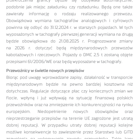
przekroczenia granicy będzie się odbywała automatycznie,
podobnie jak miejsc załadunku czy rozładunku. Będą one także
zawierały informację o rodzaju realizowanego przewozu.
Obowiązkowa wymiana tachografów analogowych i cyfrowych
powinna się odbyć do 31.12.2024 r. w starszych pojazdach. W tych
wyposażonych w tachografy pierwszej generacji wymiana na drugą
będzie obowiązkowa do 21.08.2025 r. Prognozowane zmiany
na 2026 r. dotyczyć będą międzynarodowych przewozów
kabotażowych i rzeczowych. Pojazdy o DMC 2,5 t zostaną objęte
przepisami 61/2006/WE oraz będą wyposażane w tachografy.
Przewoźnicy w świetle nowych przepisów
Biorąc pod uwagę wprowadzane zapisy, działalność w transporcie
międzynarodowym będzie na pewno bardziej kosztowna niż
dotychczas. Regulacje dotyczące płac czy koniecznych zmian we
flocie, wpłyną i już wpływają na sytuację finansową polskich
przewoźników oraz na zmniejszenie ich konkurencyjności na rynku
europejskim. Niedopełnienie nowych obowiązków oraz
nieprzestrzeganie przepisów na terenie UE zagrożone jest utratą
dobrej reputacji. W przypadku utraty dobrej reputacji kolejne
możliwe konsekwencje to zawieszenie przez Starostwo lub GITD
zezwolenia na wykonywanie zawodu przewoźnika. Takie kary