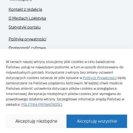
Kontakt z redakcją
O Mediach Logistyka
Statystyki portalu
Polityka prywatności
Dostępność cyfrowa
Regulamin Portalu
W ramach naszej witryny stosujemy pliki cookies w celu świadczenia
Regulamin sklepu
Państwu usług na najwyższym poziomie, w tym w sposób dostosowany do
indywidualnych potrzeb. Korzystanie z witryny bez zmiany ustawień
dotyczących cookies oznacza, że pliki opisane w
Polityce Prywatności
będą
zamieszczane na Państwa urządzeniu końcowym. W każdej chwili możecie
Państwo zmienić ustawienia dotyczące plików cookies w przeglądarce
internetowej. Akceptacja niezbędnych plików cookies jest wymagana do
Obrazy stockowe
prawidłowego działania witryny. Szczegółowe informacje znajdą Państwo w
autorstwa
zakładce:
POLITYKA PRYWATNOŚCI
.
Sieć Badawcza Łukasiewicz - Poznański Instytut
Akceptuję niezbędne
Akceptuję wszystkie
Technologiczny