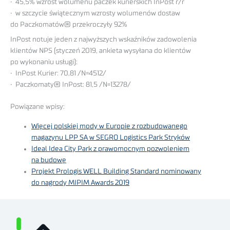
• 45,5% wzrost wolumenu paczek kurierskich InPost r/r
• w szczycie świątecznym wzrosty wolumenów dostaw
do Paczkomatów® przekroczyły 92%
InPost notuje jeden z najwyższych wskaźników zadowolenia
klientów NPS (styczeń 2019, ankieta wysyłana do klientów
po wykonaniu usługi):
• InPost Kurier: 70,81 /N=4512/
• Paczkomaty® InPost: 81,5 /N=13278/
Powiązane wpisy:
Więcej polskiej mody w Europie z rozbudowanego
magazynu LPP SA w SEGRO Logistics Park Stryków
Ideal Idea City Park z prawomocnym pozwoleniem
na budowę
Projekt Prologis WELL Building Standard nominowany
do nagrody MIPIM Awards 2019