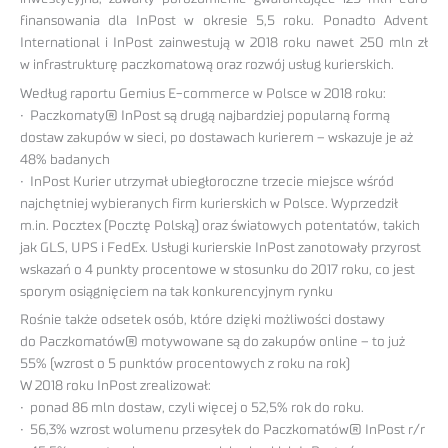
finansowania dla InPost w okresie 5,5 roku. Ponadto Advent
International i InPost zainwestują w 2018 roku nawet 250 mln zł
w infrastrukturę paczkomatową oraz rozwój usług kurierskich.
Według raportu Gemius E-commerce w Polsce w 2018 roku:
• Paczkomaty® InPost są drugą najbardziej popularną formą
dostaw zakupów w sieci, po dostawach kurierem – wskazuje je aż
48% badanych
• InPost Kurier utrzymał ubiegłoroczne trzecie miejsce wśród
najchętniej wybieranych firm kurierskich w Polsce. Wyprzedził
m.in. Pocztex (Pocztę Polską) oraz światowych potentatów, takich
jak GLS, UPS i FedEx. Usługi kurierskie InPost zanotowały przyrost
wskazań o 4 punkty procentowe w stosunku do 2017 roku, co jest
sporym osiągnięciem na tak konkurencyjnym rynku
Rośnie także odsetek osób, które dzięki możliwości dostawy
do Paczkomatów® motywowane są do zakupów online – to już
55% (wzrost o 5 punktów procentowych z roku na rok)
W 2018 roku InPost zrealizował:
• ponad 86 mln dostaw, czyli więcej o 52,5% rok do roku.
• 56,3% wzrost wolumenu przesyłek do Paczkomatów® InPost r/r