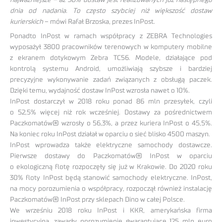
dnia od nadania. To często szybciej niż większość dostaw
kurierskich
– mówi Rafał Brzoska, prezes InPost.
Ponadto InPost w ramach współpracy z ZEBRA Technologies
wyposażył 3800 pracowników terenowych w komputery mobilne
z ekranem dotykowym Zebra TC56. Modele, działające pod
kontrolą systemu Android, umożliwiają szybsze i bardziej
precyzyjne wykonywanie zadań związanych z obsługą paczek.
Dzięki temu, wydajność dostaw InPost wzrosła nawet o 10%.
InPost dostarczył w 2018 roku ponad 86 mln przesyłek, czyli
o 52,5% więcej niż rok wcześniej. Dostawy za pośrednictwem
Paczkomatów® wzrosły o 56,3%, a przez kuriera InPost o 45,5%.
Na koniec roku InPost działał w oparciu o sieć blisko 4500 maszyn.
InPost wprowadza także elektryczne samochody dostawcze.
Pierwsze dostawy do Paczkomatów® InPost w oparciu
o ekologiczną flotę rozpoczęły się już w Krakowie. Do 2020 roku
30% floty InPost będą stanowić samochody elektryczne. InPost,
na mocy porozumienia o współpracy, rozpoczął również instalację
Paczkomatów® InPost przy sklepach Dino w całej Polsce.
We wrześniu 2018 roku InPost i KKR, amerykańska firma
inwestycyjna, zawarły porozumienie gwarantujące 125 mln euro