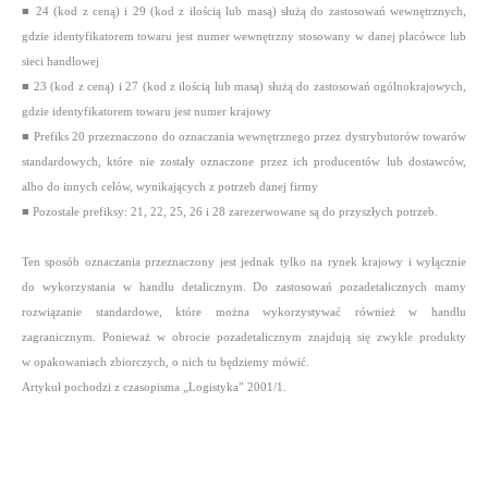
■ 24 (kod z ceną) i 29 (kod z ilością lub masą) służą do zastosowań wewnętrznych,
gdzie identyfikatorem towaru jest numer wewnętrzny stosowany w danej placówce lub
sieci handlowej
■ 23 (kod z ceną) i 27 (kod z ilością lub masą) służą do zastosowań ogólnokrajowych,
gdzie identyfikatorem towaru jest numer krajowy
■ Prefiks 20 przeznaczono do oznaczania wewnętrznego przez dystrybutorów towarów
standardowych, które nie zostały oznaczone przez ich producentów lub dostawców,
albo do innych celów, wynikających z potrzeb danej firmy
■ Pozostałe prefiksy: 21, 22, 25, 26 i 28 zarezerwowane są do przyszłych potrzeb.
Ten sposób oznaczania przeznaczony jest jednak tylko na rynek krajowy i wyłącznie
do wykorzystania w handlu detalicznym. Do zastosowań pozadetalicznych mamy
rozwiązanie standardowe, które można wykorzystywać również w handlu
zagranicznym. Ponieważ w obrocie pozadetalicznym znajdują się zwykle produkty
w opakowaniach zbiorczych, o nich tu będziemy mówić.
Artykuł pochodzi z czasopisma „Logistyka” 2001/1.