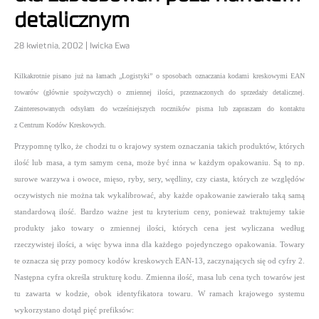
detalicznym
28 kwietnia, 2002 | Iwicka Ewa
Kilkakrotnie pisano już na łamach „Logistyki” o sposobach oznaczania kodami kreskowymi EAN
towarów (głównie spożywczych) o zmiennej ilości, przeznaczonych do sprzedaży detalicznej.
Zainteresowanych odsyłam do wcześniejszych roczników pisma lub zapraszam do kontaktu
z Centrum Kodów Kreskowych.
Przypomnę tylko, że chodzi tu o krajowy system oznaczania takich produktów, których
ilość lub masa, a tym samym cena, może być inna w każdym opakowaniu. Są to np.
surowe warzywa i owoce, mięso, ryby, sery, wędliny, czy ciasta, których ze względów
oczywistych nie można tak wykalibrować, aby każde opakowanie zawierało taką samą
standardową ilość. Bardzo ważne jest tu kryterium ceny, ponieważ traktujemy takie
produkty jako towary o zmiennej ilości, których cena jest wyliczana według
rzeczywistej ilości, a więc bywa inna dla każdego pojedynczego opakowania. Towary
te oznacza się przy pomocy kodów kreskowych EAN-13, zaczynających się od cyfry 2.
Następna cyfra określa strukturę kodu. Zmienna ilość, masa lub cena tych towarów jest
tu zawarta w kodzie, obok identyfikatora towaru. W ramach krajowego systemu
wykorzystano dotąd pięć prefiksów: