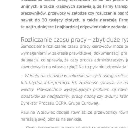
unijnych, a także krajowych sprawiają, że firmy trans
pracowników, przewozy w załodze czy rozliczanie podr
nawet do 30 tysięcy złotych, a także narażają fir
te najtrudniejsze i najbardziej odpowiedzialne zadani
Rozliczanie czasu pracy – zbyt duże r
Samodzielne rozliczanie czasu pracy kierowców może p
wymaganiami w zakresie prawidłowej dokumentacji pracow
delegacje, co sprawia, że cały proces administracyjny 
zawodowych na własną rękę? Na to pytanie odpowiada P
–
W Inelo na co dzień w zakresie naszych usług rozlicz
lub błędna interpretacja. Ich złożoność sprawia, że 
wiedzy. Powszechnie występującym problem są równie
dodatków za nadgodziny, pracę nocną czy dyżury, kt
Dyrektor Procesu OCRK, Grupa Eurowag.
Paulina Wołowiec dodaje również, że przewoźnicy równ
narażają swój biznes na sankcje.