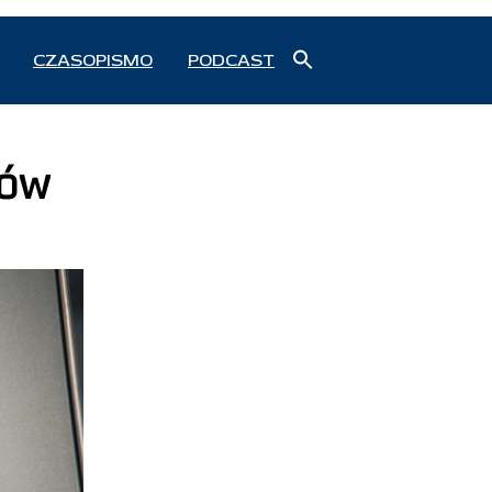
Search
CZASOPISMO
PODCAST
for:
Search Button
ców