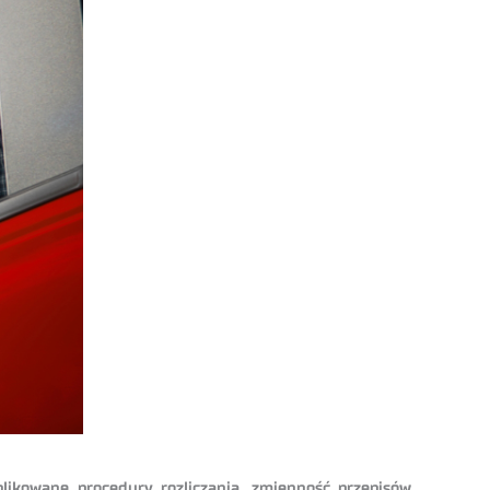
likowane procedury rozliczania, zmienność przepisów