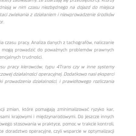
tety zauważamy, że zdarzają się przedsiębiorcy, którzy
dniają w nim czasu niezbędnego na dojazd do miejsca
staci zwlekania z działaniem i niewprowadzenie środków
or.
a czasu pracy. Analiza danych z tachografów, naliczanie
enia mogą prowadzić do poważnych problemów prawnych
tencjalnych trudności.
zasu pracy kierowców, typu 4Trans czy w inne systemy
czowej działalności operacyjnej. Dodatkowo nasi eksperci
prowadzenia działalności, i prawidłowego rozliczania
ji zmian, które pomagają zminimalizować ryzyko kar,
pisami krajowymi i międzynarodowymi. Do jeszcze innych
owego stosowania w praktyce, pomoc w trakcie kontroli,
e doradztwo operacyjne, czyli wsparcie w optymalizacji