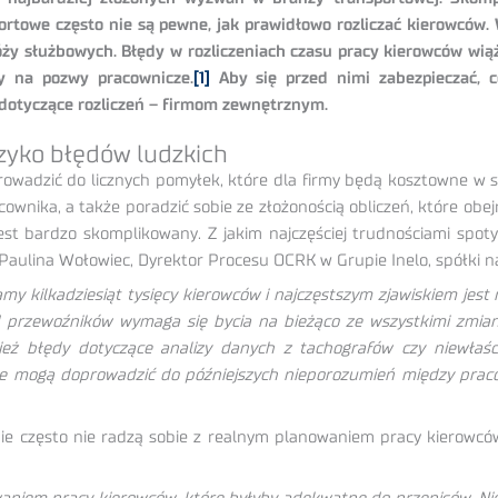
portowe często nie są pewne, jak prawidłowo rozliczać kierowców
óży służbowych. Błędy w rozliczeniach czasu pracy kierowców wią
my na pozwy pracownicze.
[1]
Aby się przed nimi zabezpieczać, c
a dotyczące rozliczeń – firmom zewnętrznym.
yzyko błędów ludzkich
rowadzić do licznych pomyłek, które dla firmy będą kosztowne w s
nika, a także poradzić sobie ze złożonością obliczeń, które obejm
jest bardzo skomplikowany. Z jakim najczęściej trudnościami spot
aulina Wołowiec, Dyrektor Procesu OCRK w Grupie Inelo, spółki n
amy kilkadziesiąt tysięcy kierowców i najczęstszym zjawiskiem jest
od przewoźników wymaga się bycia na bieżąco ze wszystkimi zmian
ż błędy dotyczące analizy danych z tachografów czy niewłaśc
óre mogą doprowadzić do późniejszych nieporozumień między pra
ie często nie radzą sobie z realnym planowaniem pracy kierowców