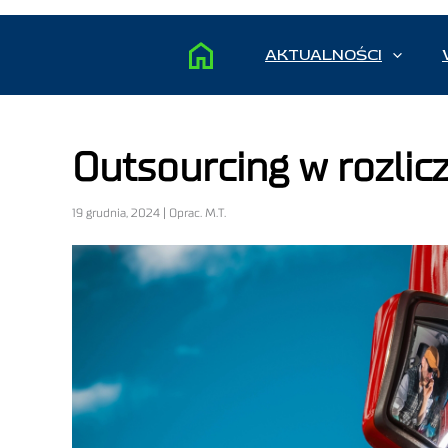
AKTUALNOŚCI
Outsourcing w rozlic
19 grudnia, 2024 | Oprac. M.T.