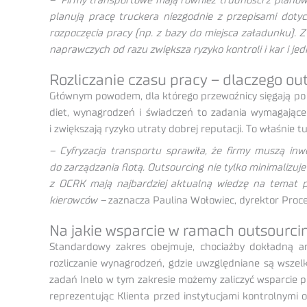
– Firmy transportowe mają również trudności z planowa
planują pracę truckera niezgodnie z przepisami dot
rozpoczęcia pracy (np. z bazy do miejsca załadunku). 
naprawczych od razu zwiększa ryzyko kontroli i kar i j
Rozliczanie czasu pracy – dlaczego ou
Głównym powodem, dla którego przewoźnicy sięgają po ou
diet, wynagrodzeń i świadczeń to zadania wymagając
i zwiększają ryzyko utraty dobrej reputacji. To właśnie 
– Cyfryzacja transportu sprawiła, że firmy muszą in
do zarządzania flotą. Outsourcing nie tylko minimalizuj
z OCRK mają najbardziej aktualną wiedzę na temat pr
kierowców –
zaznacza Paulina Wołowiec, dyrektor Pro
Na jakie wsparcie w ramach outsourci
Standardowy zakres obejmuje, chociażby dokładną an
rozliczanie wynagrodzeń, gdzie uwzględniane są wszelk
zadań Inelo w tym zakresie możemy zaliczyć wsparcie p
reprezentując Klienta przed instytucjami kontrolnymi 