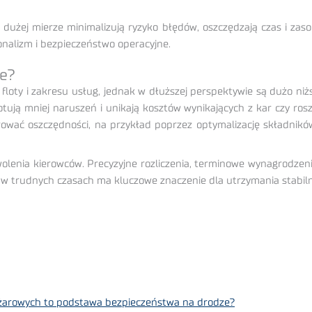
 dużej mierze minimalizują ryzyko błędów, oszczędzają czas i zas
jonalizm i bezpieczeństwo operacyjne.
je?
 floty i zakresu usług, jednak w dłuższej perspektywie są dużo ni
notują mniej naruszeń i unikają kosztów wynikających z kar czy r
ować oszczędności, na przykład poprzez optymalizację składnikó
olenia kierowców. Precyzyjne rozliczenia, terminowe wynagrodzen
w trudnych czasach ma kluczowe znaczenie dla utrzymania stabiln
żarowych to podstawa bezpieczeństwa na drodze?