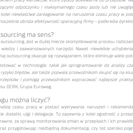
niem pracy kierowców, które byłyby adekwatne do przepisów. Nies
yczącymi odpoczynku i maksymalnego czasu jazdy lub nie uwzglę
Z kolei niewłaściwe zareagowanie na naruszenia czasu pracy w po
ednocześnie obniża efektywność operacyjną firmy –
podkreśla dyrekt
tsourcing ma sens?
tsourcing, jest w dużej mierze skomplikowanie procesu rozliczani
e wiedzy i zaawansowanych narzędzi. Nawet niewielkie uchybi
tutaj outsourcing okazuje się rozwiązaniem, które eliminuje wiele po
westować w technologie, takie jak oprogramowanie do analizy c
e ryzyko błędów, ale także pozwala przewoźnikom skupić się na klu
zepisów i pomogą przewoźnikom wypracować najlepsze praktyki 
cesu OCRK, Grupa Eurowag.
ngu można liczyć?
alizę czasu pracy w postaci wykrywania naruszeń i rekomendac
ie dodatki, ulgi i delegacje. To zapewnia z kolei zgodność z prze
rawne, za sprawą monitorowania zmian w przepisach i ich prawidł
oraz przygotowując niezbędną dokumentację, czy też szeroko pojęt