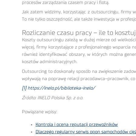
procesów zarządzania czasem pracy i flotą.
Jak zatem widzimy, korzystając z outsourcingu, firmy w
To nie tylko oszczędność, ale także inwestycja w profes
Rozliczanie czasu pracy – ile to kosztu
Koszty outsourcingu zależą w dużej mierze od wielkości
więcej, firmy korzystające z profesjonalnego wsparcia 
również identyfikować obszary, w których można gener
kosztów administracyjnych.
Outsourcing to doskonały sposób na zwiększenie zadow
wpływają na poprawę relacji pracodawca–pracownik, co 
[1]
https://inelo.pl/biblioteka-inelo/
Źródło: INELO Polska Sp. z o.o.
Powiązane wpisy:
Kontrola i ocena reputacji przewoźników
Dlaczego regularny serwis opon samochodów cię