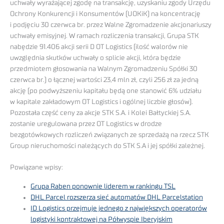
uchwały wyrażającej zgodę na transakcję, uzyskaniu zgody Urzędu
Ochrony Konkurencji i Konsumentów (UOKiK) na koncentrację
i podjęciu 30 czerwca br. przez Walne Zgromadzenie akcjonariuszy
uchwały emisyjnej. W ramach rozliczenia transakcji, Grupa STK
nabędzie 91.406 akcji serii D OT Logistics (ilość walorów nie
uwzględnia skutków uchwały o splicie akcji, która będzie
przedmiotem głosowania na Walnym Zgromadzeniu Spółki 30
czerwca br.) o łącznej wartości 23,4 mln zł, czyli 256 zł za jedną
akcję (po podwyższeniu kapitału będą one stanowić 6% udziału
w kapitale zakładowym OT Logistics i ogólnej liczbie głosów).
Pozostała część ceny za akcje STK S.A. i Kolei Bałtyckiej S.A.
zostanie uregulowana przez OT Logistics w drodze
bezgotówkowych rozliczeń związanych ze sprzedażą na rzecz STK
Group nieruchomości należących do STK S.A i jej spółki zależnej.
Powiązane wpisy:
Grupa Raben ponownie liderem w rankingu TSL
DHL Parcel rozszerza sieć automatów DHL Parcelstation
ID Logistics przejmuje jednego z największych operatorów
logistyki kontraktowej na Półwyspie Iberyjskim