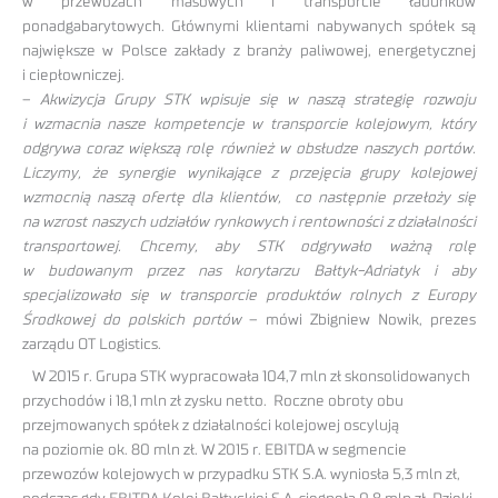
w przewozach masowych i transporcie ładunków
ponadgabarytowych. Głównymi klientami nabywanych spółek są
największe w Polsce zakłady z branży paliwowej, energetycznej
i ciepłowniczej.
–
Akwizycja Grupy STK wpisuje się w naszą strategię rozwoju
i wzmacnia nasze kompetencje w transporcie kolejowym, który
odgrywa coraz większą rolę również w obsłudze naszych portów.
Liczymy, że synergie wynikające z przejęcia grupy kolejowej
wzmocnią naszą ofertę dla klientów, co następnie przełoży się
na wzrost naszych udziałów rynkowych i rentowności z działalności
transportowej. Chcemy, aby STK odgrywało ważną rolę
w budowanym przez nas korytarzu Bałtyk-Adriatyk i aby
specjalizowało się w transporcie produktów rolnych z Europy
Środkowej do polskich portów
– mówi Zbigniew Nowik, prezes
zarządu OT Logistics.
W 2015 r. Grupa STK wypracowała 104,7 mln zł skonsolidowanych
przychodów i 18,1 mln zł zysku netto. Roczne obroty obu
przejmowanych spółek z działalności kolejowej oscylują
na poziomie ok. 80 mln zł. W 2015 r. EBITDA w segmencie
przewozów kolejowych w przypadku STK S.A. wyniosła 5,3 mln zł,