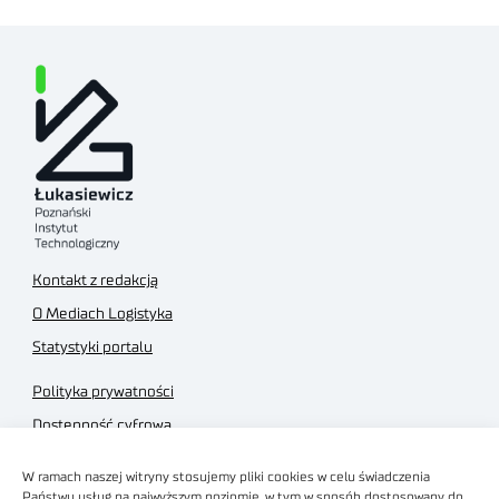
Kontakt z redakcją
O Mediach Logistyka
Statystyki portalu
Polityka prywatności
Dostępność cyfrowa
Regulamin Portalu
W ramach naszej witryny stosujemy pliki cookies w celu świadczenia
Regulamin sklepu
Państwu usług na najwyższym poziomie, w tym w sposób dostosowany do