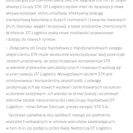
podczas gdy EBITDA Kolei Bałtyckiej S.A. sięgnęła 0,8 mln zł. Dzięki
akwizycji Grupy STK, OT Logistics będzie mieć do dyspozycji nowe
aktywa kolejowe, które umożliwią efektywną obsługę
transportową ładunków o dużych rozmiarach i towarów masowych
(m.in. biomasy, węgiel i kruszywa), a także produktów chemicznych.
W efekcie, OT Logistics zyska nowe możliwości przewozowe
i dostęp do nowych rynków.
–
Dołączamy do Grupy Kapitałowej o międzynarodowym zasięgu,
dzięki czemu STK może skutecznie wykorzystywać swój potencjał.
Jestem przekonany, że dotychczasowe kompetencje STK
w zakresie przewozów specjalistycznych i masowych wpisują się
w plan rozwoju OT Logistics. Niewątpliwym atutem STK jest
zmotywowany i kompetentny zespół osób, z odwagą
podejmujących się nowych wyzwań i zorientowanych na sukces
w biznesie kolejowym. Ich wiedza na temat branży i oczekiwań
klientów będzie nieoceniona dla całej Grupy Kapitałowej OT
Logistics
– mówi Adrian Gierczak, prezes zarządu STK S.A..
Sprzedaż udziałów w obu spółkach nastąpi po spełnieniu
wszystkich wskazanych w umowie warunków zawieszających,
w tym m.in. po podjęciu przez Radę Nadzorczą OT Logistics