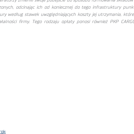
peratorzy zmienili swoje podejście do sposobu formowania składó
ych, odcinając ich od koniecznej do tego infrastruktury punkto
tury według stawek uwzględniających koszty jej utrzymania, które 
lności firmy. Tego rodzaju opłaty ponosi również PKP CARGO, 
rok