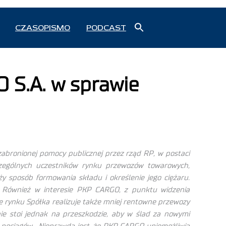
Search
CZASOPISMO
PODCAST
for:
Search Button
 S.A. w sprawie
bronionej pomocy publicznej przez rząd RP, w postaci
czególnych uczestników rynku przewozów towarowych,
 sposób formowania składu i określenie jego ciężaru.
. Również w interesie PKP CARGO, z punktu widzenia
e rynku Spółka realizuje także mniej rentowne przewozy
ie stoi jednak na przeszkodzie, aby w ślad za nowymi