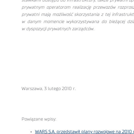
stawkami dostępu do infrastruktury, także prywatni o
prywatnym operatorom realizację przewozów rozproszon
prywatni mają możliwość skorzystania z tej infrastruk
w danym momencie wykorzystywana do bieżącej działa
w dyspozycji prywatnych zarządców.
Warszawa, 3 lutego 2010 r.
Powiązane wpisy:
WARS S.A. przedstawił plany rozwojowe na 2010 