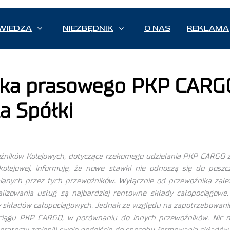
WIEDZA
NIEZBĘDNIK
O NAS
REKLAMA
ika prasowego PKP CARGO
a Spółki
źników Kolejowych, dotyczące rzekomego udzielania PKP CARGO za
olejowej, informuję, że nowe stawki nie odnoszą się do posz
anych przez tych przewoźników. Wyłącznie od przewoźnika zależy
lizowania usług są najbardziej rentowne składy całopociągowe
by składów całopociągowych. Jednak ze względu na zapotrzebowani
pociągu PKP CARGO, w porównaniu do innych przewoźników. Nic n