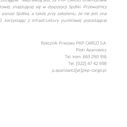
w pociągów. Nieprawdą jest, że PKP CARGO uniemożliwia
wej, znajdującej się w dyspozycji Spółki. Przewoźnicy
ponosi Spółka, a także przy założeniu, że nie jest ona
korzystając z infrastruktury punktowej pozostającej
Rzecznik Prasowy PKP CARGO S.A.
Piotr Apanowicz
Tel. kom. 663 290 916
Tel. (022) 47 42 938
p.apanowicz[at]pkp-cargo.pl