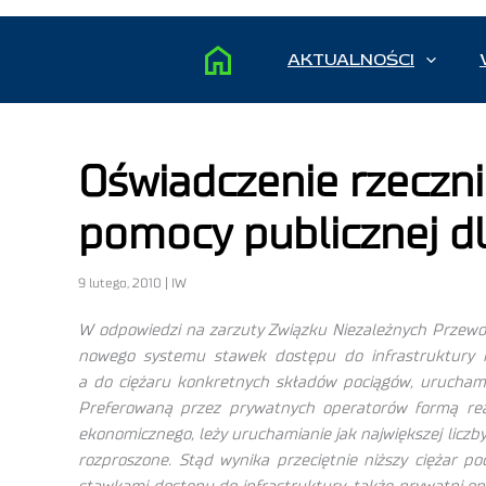
AKTUALNOŚCI
Oświadczenie rzeczn
pomocy publicznej dl
9 lutego, 2010 | IW
W odpowiedzi na zarzuty Związku Niezależnych Przewo
nowego systemu stawek dostępu do infrastruktury k
a do ciężaru konkretnych składów pociągów, uruchami
Preferowaną przez prywatnych operatorów formą rea
ekonomicznego, leży uruchamianie jak największej licz
rozproszone. Stąd wynika przeciętnie niższy ciężar 