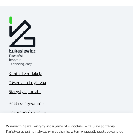
Kontakt z redakcją
O Mediach Logistyka
Statystyki portalu
Polityka prywatności
Dostępność cyfrowa
Regulamin Portalu
W ramach naszej witryny stosujemy pliki cookies w celu świadczenia
Regulamin sklepu
Państwu usług na najwyższym poziomie, w tym w sposób dostosowany do