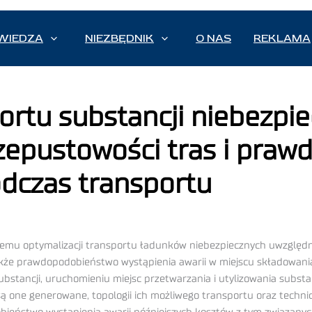
WIEDZA
NIEZBĘDNIK
O NAS
REKLAMA
ortu substancji niebezpi
zepustowości tras i pra
odczas transportu
u optymalizacji transportu ładunków niebezpiecznych uwzględni
kże prawdopodobieństwo wystąpienia awarii w miejscu składowania
ubstancji, uruchomieniu miejsc przetwarzania i utylizowania substan
h są one generowane, topologii ich możliwego transportu oraz tech