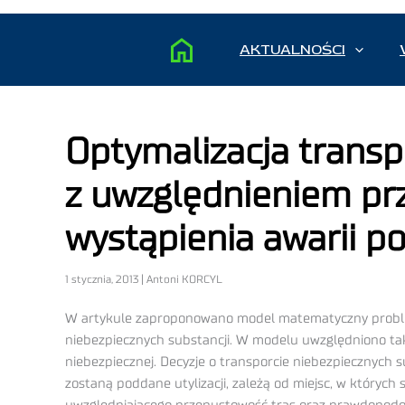
AKTUALNOŚCI
Optymalizacja transp
z uwzględnieniem pr
wystąpienia awarii p
1 stycznia, 2013 | Antoni KORCYL
W artykule zaproponowano model matematyczny problem
niebezpiecznych substancji. W modelu uwzględniono ta
niebezpiecznej. Decyzje o transporcie niebezpiecznych s
zostaną poddane utylizacji, zależą od miejsc, w któryc