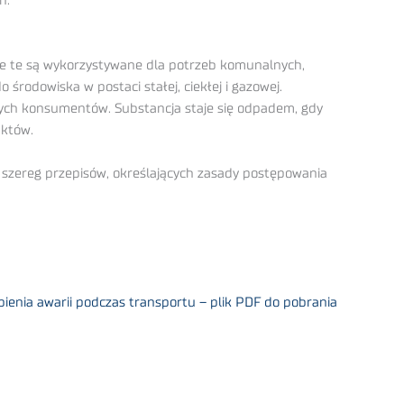
h.
je te są wykorzystywane dla potrzeb komunalnych,
rodowiska w postaci stałej, ciekłej i gazowej.
nych konsumentów. Substancja staje się odpadem, gdy
uktów.
szereg przepisów, określających zasady postępowania
ienia awarii podczas transportu – plik PDF do pobrania