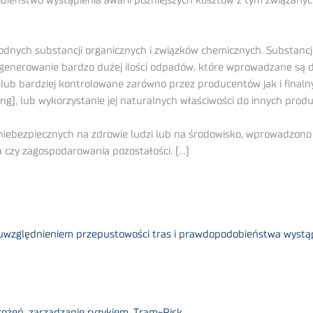
ieństwo wystąpienia awarii późniejszych kosztów z tym związanyc
odnych substancji organicznych i związków chemicznych. Substanc
generowanie bardzo dużej ilości odpadów, które wprowadzane są do ś
 lub bardziej kontrolowane zarówno przez producentów jak i final
ng), lub wykorzystanie jej naturalnych właściwości do innych prod
iebezpiecznych na zdrowie ludzi lub na środowisko, wprowadzono 
a czy zagospodarowania pozostałości. (…)
 uwzględnieniem przepustowości tras i prawdopodobieństwa wystąp
rożeń, zarządzanie ryzykiem, Tram-Risk