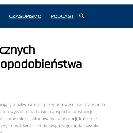
Search
CZASOPISMO
PODCAST
for:
Search Button
ecznych
wdopodobieństwa
ający możliwość oraz przepustowość tras transportu
 lub wypadku na trasie transportu substancji
cji oraz miejsc składowania substancji, które nie
nicznych możliwości ich dalszego zagospodarowania