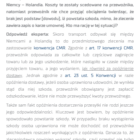
Niemcy – Holandia. Koszty te zostały scedowane na przewoźnika,
natomiast przewoźnik nie chce przyjąć obciążenia twierdząc, że
brak jest podstaw (dowodu), iż powstała szkoda, mimo, że zlecenie
zawiera zapis o karze umownej. Kto ma rację w tej sytuacji?
Odpowiedź eksperta:
Skoro transport odbywał się między
Niemcami a Holandią to do przedmiotowego zlecenia ma
zastosowanie
konwencja CMR
. Zgodnie z
art. 17 konwencji CMR
,
przewoźnik odpowiada za całkowite lub częściowe zaginięcie
towaru lub za jego uszkodzenie, które nastąpiło w czasie między
przyjęciem towaru, a jego wydaniem,
jak również za opóźnienie
dostawy
. Jednak zgodnie z
art. 23 ust. 5 Konwencji
w razie
opóźnienia dostawy, jeżeli osoba uprawniona udowodni, że wynikła
stąd dla niej szkoda, przewoźnik obowiązany jest zapłacić
odszkodowanie, które nie może przewyższyć kwoty przewoźnego.
Także sam fakt opóźnienia dostarczenia przesyłki nie rodzi jeszcze
jego odpowiedzialności. Kluczowe jest bowiem, by opóźnienie
spowodowało powstanie szkody. W przypadku braku wystąpienia
szkody osoba uprawniona nie może dochodzić od przewoźnika
jakichkolwiek roszczeń wynikających z opóźnienia. Oznacza to, że
zleceniodawca powinien wykazać szkodę, czyli przesłać nie tylko