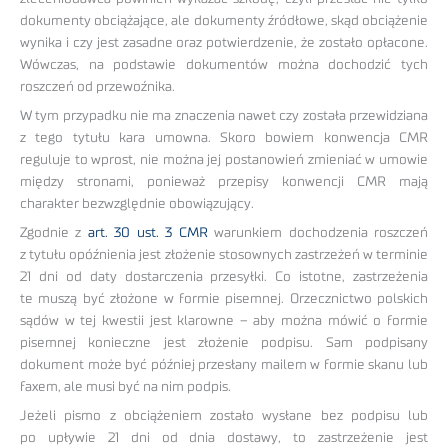
dokumenty obciążające, ale dokumenty źródłowe, skąd obciążenie
wynika i czy jest zasadne oraz potwierdzenie, że zostało opłacone.
Wówczas, na podstawie dokumentów można dochodzić tych
roszczeń od przewoźnika.
W tym przypadku nie ma znaczenia nawet czy została przewidziana
z tego tytułu kara umowna. Skoro bowiem konwencja CMR
reguluje to wprost, nie można jej postanowień zmieniać w umowie
między stronami, ponieważ przepisy konwencji CMR mają
charakter bezwzględnie obowiązujący.
Zgodnie z
art. 30 ust. 3 CMR
warunkiem dochodzenia roszczeń
z tytułu opóźnienia jest złożenie stosownych zastrzeżeń w terminie
21 dni od daty dostarczenia przesyłki. Co istotne, zastrzeżenia
te muszą być złożone w formie pisemnej. Orzecznictwo polskich
sądów w tej kwestii jest klarowne – aby można mówić o formie
pisemnej konieczne jest złożenie podpisu. Sam podpisany
dokument może być później przesłany mailem w formie skanu lub
faxem, ale musi być na nim podpis.
Jeżeli pismo z obciążeniem zostało wysłane bez podpisu lub
po upływie 21 dni od dnia dostawy, to zastrzeżenie jest