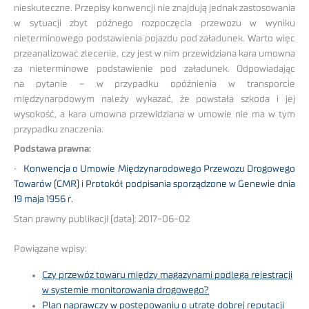
nieskuteczne. Przepisy konwencji nie znajdują jednak zastosowania
w sytuacji zbyt późnego rozpoczęcia przewozu w wyniku
nieterminowego podstawienia pojazdu pod załadunek. Warto więc
przeanalizować zlecenie, czy jest w nim przewidziana kara umowna
za nieterminowe podstawienie pod załadunek. Odpowiadając
na pytanie – w przypadku opóźnienia w transporcie
międzynarodowym należy wykazać, że powstała szkoda i jej
wysokość, a kara umowna przewidziana w umowie nie ma w tym
przypadku znaczenia.
Podstawa prawna:
•
Konwencja o Umowie Międzynarodowego Przewozu Drogowego
Towarów (CMR) i Protokół podpisania sporządzone w Genewie dnia
19 maja 1956 r.
Stan prawny publikacji (data): 2017-06-02
Powiązane wpisy:
Czy przewóz towaru między magazynami podlega rejestracji
w systemie monitorowania drogowego?
Plan naprawczy w postępowaniu o utratę dobrej reputacji