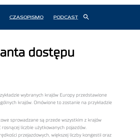
Search
CZASOPISMO
PODCAST
for:
Search Button
nanta dostępu
przykładzie wybranych krajów Europy przedstawione
zególnych krajów. Omówione to zostanie na przykładzie
ortowe sprowadzane są przede wszystkim z krajów
 rosnącej liczbie użytkowanych pojazdów.
dkości przejazdowych, większej liczby kongestii oraz