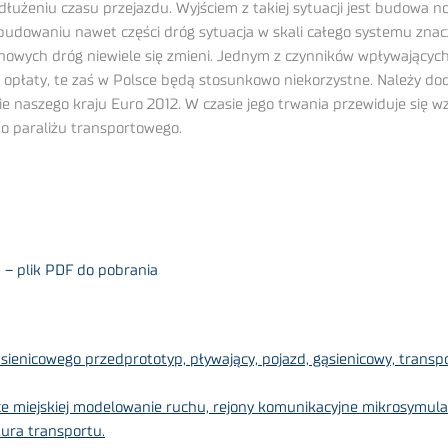
użeniu czasu przejazdu. Wyjściem z takiej sytuacji jest budowa n
budowaniu nawet części dróg sytuacja w skali całego systemu znaczn
owych dróg niewiele się zmieni. Jednym z czynników wpływających 
tej opłaty, te zaś w Polsce będą stosunkowo niekorzystne. Należy
ie naszego kraju Euro 2012. W czasie jego trwania przewiduje się
do paraliżu transportowego.
 – plik PDF do pobrania
nicowego przedprototyp, pływający, pojazd, gąsienicowy, transport,
e miejskiej modelowanie ruchu, rejony komunikacyjne mikrosymula
tura transportu.