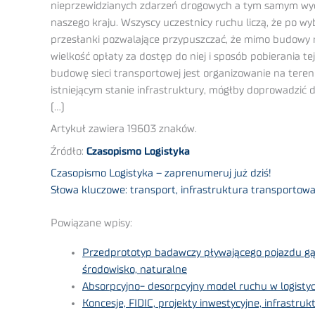
nieprzewidzianych zdarzeń drogowych a tym samym wydł
naszego kraju. Wszyscy uczestnicy ruchu liczą, że po wy
przesłanki pozwalające przypuszczać, że mimo budowy n
wielkość opłaty za dostęp do niej i sposób pobierania 
budowę sieci transportowej jest organizowanie na teren
istniejącym stanie infrastruktury, mógłby doprowadzić 
(…)
Artykuł zawiera 19603 znaków.
Źródło:
Czasopismo Logistyka
Czasopismo Logistyka – zaprenumeruj już dziś!
Słowa kluczowe: transport, infrastruktura transportowa
Powiązane wpisy:
Przedprototyp badawczy pływającego pojazdu gąsie
środowisko, naturalne
Absorpcyjno- desorpcyjny model ruchu w logistyc
Koncesje, FIDIC, projekty inwestycyjne, infrastruk