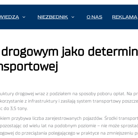
WIEDZA
NIEZBĘDNIK
O NAS
REKLAMA
e drogowym jako determi
ansportowej
truktury drogowej wraz z podziałem na sposoby poboru opłat. Na 
korzystanie z infrastruktury i zasilają system transportowy poszc
 do 3,5 tony.
 rokiem przybywa liczba zarejestrowanych pojazdów. Środki transp
ozostając od wielu lat na podobnym poziomie – nie może sprostać
gowej do przeciążania polegającego w praktyce na zmniejszeniu prę