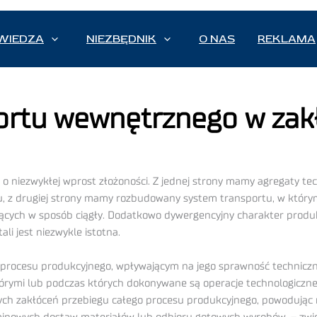
WIEDZA
NIEZBĘDNIK
O NAS
REKLAMA
rtu wewnętrznego w zakła
o niezwykłej wprost złożoności. Z jednej strony mamy agregaty te
, z drugiej strony mamy rozbudowany system transportu, w którym
jących w sposób ciągły. Dodatkowo dywergencyjny charakter produk
i jest niezwykle istotna.
rocesu produkcyjnego, wpływającym na jego sprawność techniczn
tórymi lub podczas których dokonywane są operacje technologiczne 
ych zakłóceń przebiegu całego procesu produkcyjnego, powodując 