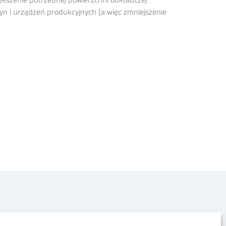
kszenie potrzebnej powierzchni odkładczej
yn i urządzeń produkcyjnych (a więc zmniejszenie
Polityka prywatności