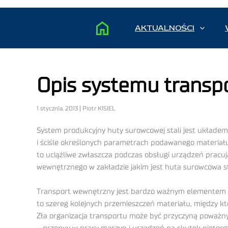
AKTUALNOŚCI
Opis systemu transpo
1 stycznia, 2013 | Piotr KISIEL
System produkcyjny huty surowcowej stali jest układem 
i ściśle określonych parametrach podawanego materiału
to uciążliwe zwłaszcza podczas obsługi urządzeń pracu
wewnętrznego w zakładzie jakim jest huta surowcowa stal
Transport wewnętrzny jest bardzo ważnym elementem p
to szereg kolejnych przemieszczeń materiału, między k
Zła organizacja transportu może być przyczyną poważn