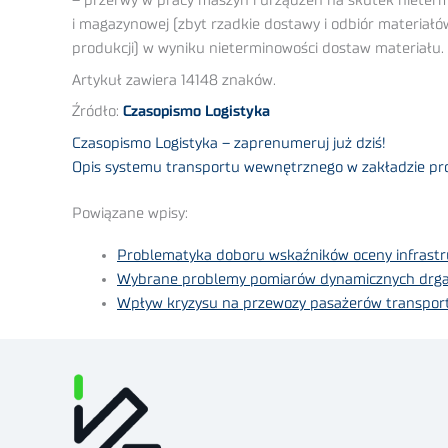
– przerwy w pracy maszyn i urządzeń na skutek nieter
i magazynowej (zbyt rzadkie dostawy i odbiór materiałó
produkcji) w wyniku nieterminowości dostaw materiału. 
Artykuł zawiera 14148 znaków.
Źródło:
Czasopismo Logistyka
Czasopismo Logistyka – zaprenumeruj już dziś!
Opis systemu transportu wewnętrznego w zakładzie prod
Powiązane wpisy:
Problematyka doboru wskaźników oceny infrastr
Wybrane problemy pomiarów dynamicznych drga
Wpływ kryzysu na przewozy pasażerów transporte