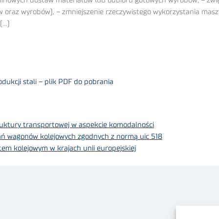
minowych dostaw materiałów lub odbioru gotowych wyrobów, – zwię
w oraz wyrobów), – zmniejszenie rzeczywistego wykorzystania masz
(…)
ukcji stali – plik PDF do pobrania
uktury transportowej w aspekcie komodalności
ń wagonów kolejowych zgodnych z normą uic 518
m kolejowym w krajach unii europejskiej