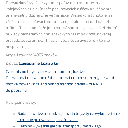
Prevádzkové využitie výkonu spaľovacích motorov hnacích
koľajových vozidiel (zvlášť posunovacích rušňov a rušňov pre
priemyselnú dopravu) je veľmi nízke. Výsledkom tohoto je, že
väčšinu času spaľovací motor pracuje ďaleko od optimálneho
režimu. To znamená, že jeho merná spotreba je vysoká. Niektoré
príklady nameraných prevádzkových režimov v posunovacej
prevádzke, ale aj iných hnacích vozidiel sú uvedené v tomto
príspevku. (…)
Artykuł zawiera 14807 znaków.
Źródło:
Czasopismo Logistyka
Czasopismo Logistyka – zaprenumeruj już dziś!
Operational utilization of the internal combustion engines at the
motive power units and hybrid traction drives – plik PDF
do pobrania
Powiązane wpisy:
Badanie wpływu rytmizacji rozkładu jazdy na wykorzystanie
taboru w przewozach pasażerskich
Cieśniny – „wąskie gardła” transportu morskiego