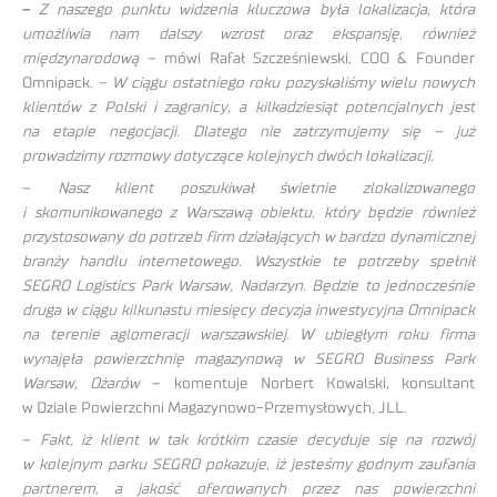
–
Z naszego punktu widzenia kluczowa była lokalizacja, która
umożliwia nam dalszy wzrost oraz ekspansję, również
międzynarodową
– mówi Rafał Szcześniewski, COO & Founder
Omnipack. –
W ciągu ostatniego roku pozyskaliśmy wielu nowych
klientów z Polski i zagranicy, a kilkadziesiąt potencjalnych jest
na etapie negocjacji. Dlatego nie zatrzymujemy się – już
prowadzimy rozmowy dotyczące kolejnych dwóch lokalizacji
.
–
Nasz klient poszukiwał świetnie zlokalizowanego
i skomunikowanego z Warszawą obiektu, który będzie również
przystosowany do potrzeb firm działających w bardzo dynamicznej
branży handlu internetowego. Wszystkie te potrzeby spełnił
SEGRO Logistics Park Warsaw, Nadarzyn. Będzie to jednocześnie
druga w ciągu kilkunastu miesięcy decyzja inwestycyjna Omnipack
na terenie aglomeracji warszawskiej. W ubiegłym roku firma
wynajęła powierzchnię magazynową w SEGRO Business Park
Warsaw, Ożarów
– komentuje Norbert Kowalski, konsultant
w Dziale Powierzchni Magazynowo-Przemysłowych, JLL.
–
Fakt, iż klient w tak krótkim czasie decyduje się na rozwój
w kolejnym parku SEGRO pokazuje, iż jesteśmy godnym zaufania
partnerem, a jakość oferowanych przez nas powierzchni