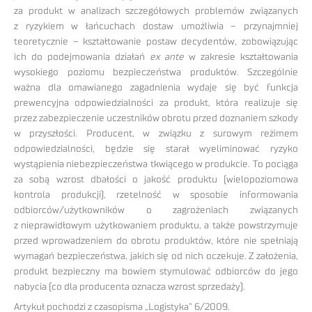
za produkt w analizach szczegółowych problemów związanych
z ryzykiem w łańcuchach dostaw umożliwia – przynajmniej
teoretycznie – kształtowanie postaw decydentów, zobowiązując
ich do podejmowania działań
ex ante
w zakresie kształtowania
wysokiego poziomu bezpieczeństwa produktów. Szczególnie
ważna dla omawianego zagadnienia wydaje się być funkcja
prewencyjna odpowiedzialności za produkt, która realizuje się
przez zabezpieczenie uczestników obrotu przed doznaniem szkody
w przyszłości. Producent, w związku z surowym reżimem
odpowiedzialności, będzie się starał wyeliminować ryzyko
wystąpienia niebezpieczeństwa tkwiącego w produkcie. To pociąga
za sobą wzrost dbałości o jakość produktu (wielopoziomowa
kontrola produkcji), rzetelność w sposobie informowania
odbiorców/użytkowników o zagrożeniach związanych
z nieprawidłowym użytkowaniem produktu, a także powstrzymuje
przed wprowadzeniem do obrotu produktów, które nie spełniają
wymagań bezpieczeństwa, jakich się od nich oczekuje. Z założenia,
produkt bezpieczny ma bowiem stymulować odbiorców do jego
nabycia (co dla producenta oznacza wzrost sprzedaży).
Artykuł pochodzi z czasopisma „Logistyka” 6/2009.