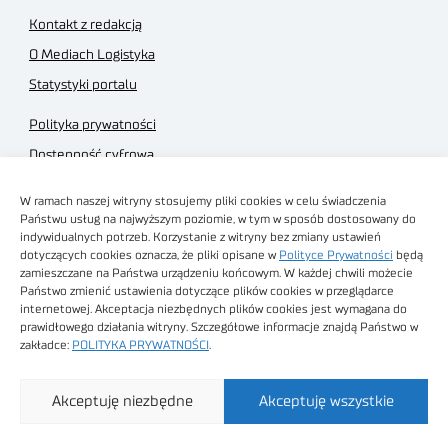
Kontakt z redakcją
O Mediach Logistyka
Statystyki portalu
Polityka prywatności
Dostępność cyfrowa
Regulamin Portalu
W ramach naszej witryny stosujemy pliki cookies w celu świadczenia
Regulamin sklepu
Państwu usług na najwyższym poziomie, w tym w sposób dostosowany do
indywidualnych potrzeb. Korzystanie z witryny bez zmiany ustawień
dotyczących cookies oznacza, że pliki opisane w
Polityce Prywatności
będą
zamieszczane na Państwa urządzeniu końcowym. W każdej chwili możecie
Państwo zmienić ustawienia dotyczące plików cookies w przeglądarce
internetowej. Akceptacja niezbędnych plików cookies jest wymagana do
Obrazy stockowe
prawidłowego działania witryny. Szczegółowe informacje znajdą Państwo w
autorstwa
zakładce:
POLITYKA PRYWATNOŚCI
.
Sieć Badawcza Łukasiewicz - Poznański Instytut
Akceptuję niezbędne
Akceptuję wszystkie
Technologiczny