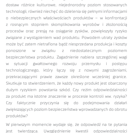
dostaw różnice kulturowe, niejednorodny poziom stosowanych
technologii, również niechęć do dzielenia się pełnymi informacjami
o niebezpiecznych właściwościach produktów – w konfrontacji
z rosnącym stopniem skomplikowania wyrobów i złożonością
procesów oraz presją na osiąganie zysków, powiększyły ryzyko
związane z wystąpieniem wad produktu. Powodem utraty zysków
może być zatem nietrafiona bądź niesprzedana produkcja i koszty
ponoszone w związku z niedostatecznym poziomem
bezpieczeństwa produktu. Zagadnienie nabiera szczególnej wagi
w sytuacji gwałtownego rozwoju przemysłu i postępu
technologicznego, który łączy się z nowymi zagrożeniami,
przekraczającymi prawie zawsze określone wcześniej granice.
Skutkuje to stwierdzeniem, że każdy nowy produkt jest obarczony
dużym ryzykiem powstania szkód. Czy reżim odpowiedzialności
za produkt ma istotne znaczenie w procesie kontroli ww. ryzyka?
Czy faktycznie przyczynia się do podejmowania działań
zwiększających poziom bezpieczeństwa wprowadzanych do obrotu
produktów?
W pierwszym momencie wydaje się, że odpowiedź na te pytania
jest twierdząca. Uwzględnienie kwestii odpowiedzialności