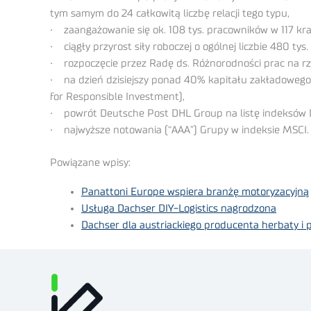
tym samym do 24 całkowitą liczbę relacji tego typu,
• zaangażowanie się ok. 108 tys. pracowników w 117 kraj
• ciągły przyrost siły roboczej o ogólnej liczbie 480 ty
• rozpoczęcie przez Radę ds. Różnorodności prac na rze
• na dzień dzisiejszy ponad 40% kapitału zakładowego
for Responsible Investment),
• powrót Deutsche Post DHL Group na listę indeksów D
• najwyższe notowania (“AAA”) Grupy w indeksie MSCI.
Powiązane wpisy:
Panattoni Europe wspiera branżę motoryzacyjną
Usługa Dachser DIY-Logistics nagrodzona
Dachser dla austriackiego producenta herbaty i 