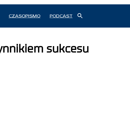
Search
CZASOPISMO
PODCAST
for:
Search Button
ynnikiem sukcesu