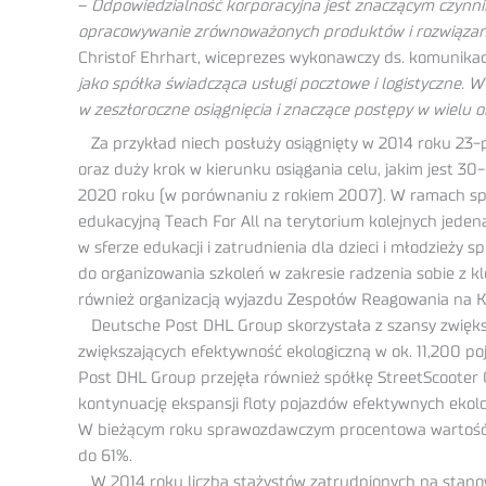
–
Odpowiedzialność korporacyjna jest znaczącym czynni
opracowywanie zrównoważonych produktów i rozwiązań d
Christof Ehrhart, wiceprezes wykonawczy ds. komunikacj
jako spółka świadcząca usługi pocztowe i logistyczne.
w zeszłoroczne osiągnięcia i znaczące postępy w wielu ob
Za przykład niech posłuży osiągnięty w 2014 roku 23-p
oraz duży krok w kierunku osiągania celu, jakim jest 
2020 roku (w porównaniu z rokiem 2007). W ramach społe
edukacyjną Teach For All na terytorium kolejnych jeden
w sferze edukacji i zatrudnienia dla dzieci i młodzież
do organizowania szkoleń w zakresie radzenia sobie z k
również organizacją wyjazdu Zespołów Reagowania na Ka
Deutsche Post DHL Group skorzystała z szansy zwiększe
zwiększających efektywność ekologiczną w ok. 11,200 p
Post DHL Group przejęła również spółkę StreetScooter
kontynuację ekspansji floty pojazdów efektywnych ekol
W bieżącym roku sprawozdawczym procentowa wartość en
do 61%.
W 2014 roku liczba stażystów zatrudnionych na stano