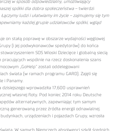
rczej w sposób odpowiedzialny, umożliwiający
aszej spółki dla dobra społeczeństwa
– twierdzi
–
Łączymy ludzi i ułatwiamy im życie – zajmujemy się tym
zapewniamy każdej grupie udziałowców spółki, wgląd
uje on stałą poprawę w obszarze wydajności węglowej
i Grupy (i jej podwykonawców spedytorów) do końca
stowarzyszeniem SOS Wioski Dziecięce i globalną siecią
ch pracujących wspólnie na rzecz doskonalenia szans
 pomocowym „GoHelp” zostali oddelegowani
iach świata (w ramach programu GARD). Zajęli się
le i Panamy.
a dzisiejszego wprowadziła 17,600 usprawnień
cznej własnej floty. Pod koniec 2014 roku Deutsche
 napędów alternatywnych, zapewniając tym samym
yczną generowaną przez źródła energii odnawialnej.
budynkach, urządzeniach i pojazdach Grupy, wzrosła
świata. W samych Niemczech absolwenci szkół średnich