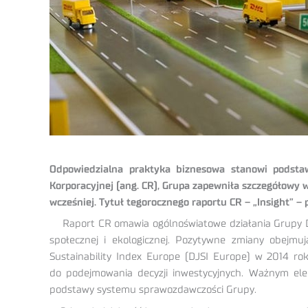
Odpowiedzialna praktyka biznesowa stanowi podsta
Korporacyjnej (ang. CR), Grupa zapewniła szczegółowy 
wcześniej. Tytuł tegorocznego raportu CR – „Insight” 
Raport CR omawia ogólnoświatowe działania Grupy DP D
społecznej i ekologicznej. Pozytywne zmiany obejmu
Sustainability Index Europe (DJSI Europe) w 2014 ro
do podejmowania decyzji inwestycyjnych. Ważnym elem
podstawy systemu sprawozdawczości Grupy.