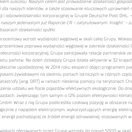
kiem sukcesu. Naszym celem jest prowadzenie działalności gospoda
la naszych klientów, a także stosowanie kluczowych uprawnień n
i i odpowiedzialności korporacyjnej w Grupie Deutsche Post DHL. 
 W naszym jedenastym już Raporcie CR – zatytułowanym ‘Insight’ – 
szarach działalności spółki.
rocentowy wzrost wydajności węglowej w skali całej Grupy. Wskaz
30-procentowa poprawa wydajności węglowej w zakresie działalnośc
czności korporacyjnej, Grupa zainicjowała relacje partnerskie ze 
astu państw. Na dzień dzisiejszy Grupa działa aktywnie w 32 kraja
y społecznie upośledzonej. W 2014 roku eksperci objęci programem
lęskami żywiołowymi na siedmiu portach lotniczych w różnych częśc
tastrofy (ang. DRT) w ramach niesienia pomocy na terytoriach Chi
nia udziału we flocie pojazdów efektywnych ekologicznie. Do dni
ojazdach, zwiększając tym samym o 12% poziom efektywności klimaty
 GmbH. Wraz z nią Grupa podkreśliła czołową pozycję w obszarze
ogicznie z napędem elektrycznym, wykorzystujących energię elektr
ergii pochodzącej ze źródeł energii odnawialnej, stosowanych w 
wiskach oferowanych przez Grupę wzrosła do ponad 5000 w skali 