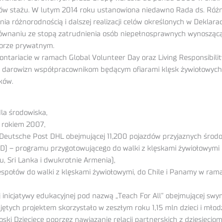
w stażu. W lutym 2014 roku ustanowiona niedawno Rada ds. Różnor
ia różnorodnością i dalszej realizacji celów określonych w Deklarac
równaniu ze stopą zatrudnienia osób niepełnosprawnych wynoszącą 
torze prywatnym.
ntariacie w ramach Global Volunteer Day oraz Living Responsibi
darowizn współpracownikom będącym ofiarami klęsk żywiołowych. 
ków.
la środowiska,
 rokiem 2007,
 Deutsche Post DHL obejmującej 11,200 pojazdów przyjaznych środo
GARD) – programu przygotowującego do walki z klęskami żywiołowym
ru, Sri Lanka i dwukrotnie Armenia),
społów do walki z klęskami żywiołowymi, do Chile i Panamy w rama
 inicjatywy edukacyjnej pod nazwą „Teach For All” obejmującej sw
jętych projektem skorzystało w zeszłym roku 1,15 mln dzieci i młod
ki Dziecięce poprzez nawiązanie relacji partnerskich z dziesięcio