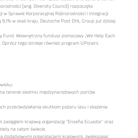
odności (ang. Diversity Council) rozpoczęła
ji w Sprawie Korporacyjnej Różnorodności i Integracji
9,1% w skali kraju, Deutsche Post DHL Group już dzisiaj
lity Fund. Wewnętrzny fundusz pomocowy „We Help Each
Oprócz tego istnieje również program UPstairs
wisku;
i na terenie siedmiu międzynarodowych portów
ch przeciwdziałania skutkom pożaru lasu i skażenia
ym zasięgiem krajową organizację “Enseña Ecuador” oraz
zieży na całym świecie,
ma dodatkowymi organizacjami krajowymi, zwiększając