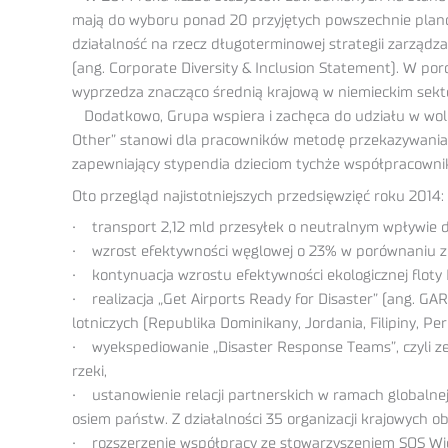
mają do wyboru ponad 20 przyjętych powszechnie planó
działalność na rzecz długoterminowej strategii zarządzan
(ang. Corporate Diversity & Inclusion Statement). W po
wyprzedza znacząco średnią krajową w niemieckim sek
Dodatkowo, Grupa wspiera i zachęca do udziału w wolo
Other” stanowi dla pracowników metodę przekazywania 
zapewniający stypendia dzieciom tychże współpracowni
Oto przegląd najistotniejszych przedsięwzięć roku 2014:
• transport 2,12 mld przesyłek o neutralnym wpływie d
• wzrost efektywności węglowej o 23% w porównaniu z
• kontynuacja wzrostu efektywności ekologicznej floty
• realizacja „Get Airports Ready for Disaster” (ang. 
lotniczych (Republika Dominikany, Jordania, Filipiny, Pe
• wyekspediowanie „Disaster Response Teams”, czyli ze
rzeki,
• ustanowienie relacji partnerskich w ramach globalnej
osiem państw. Z działalności 35 organizacji krajowych ob
• rozszerzenie współpracy ze stowarzyszeniem SOS Wios