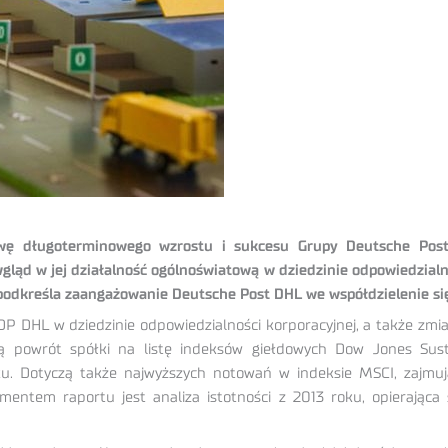
wę długoterminowego wzrostu i sukcesu Grupy Deutsche Post
wgląd w jej działalność ogólnoświatową w dziedzinie odpowiedzialn
– podkreśla zaangażowanie Deutsche Post DHL we współdzielenie s
HL w dziedzinie odpowiedzialności korporacyjnej, a także zmiany 
ją powrót spółki na listę indeksów giełdowych Dow Jones Sus
ku. Dotyczą także najwyższych notowań w indeksie MSCI, zajmuj
entem raportu jest analiza istotności z 2013 roku, opierająca