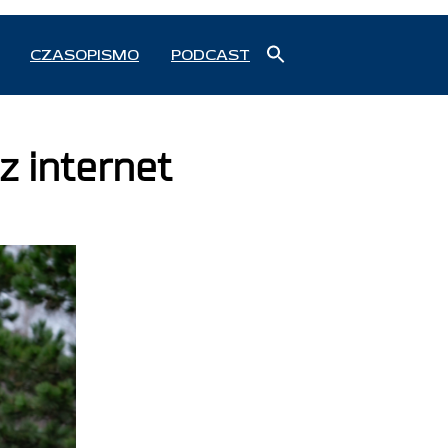
Search
CZASOPISMO
PODCAST
for:
Search Button
z internet