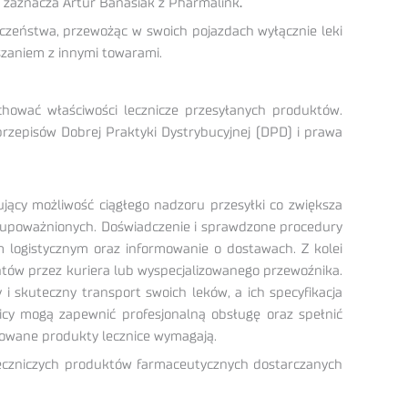
, zaznacza Artur Banasiak z Pharmalink
.
ieczeństwa, przewożąc w swoich pojazdach wyłącznie leki
szaniem z innymi towarami.
chować właściwości lecznicze przesyłanych produktów.
przepisów Dobrej Praktyki Dystrybucyjnej (DPD) i prawa
ący możliwość ciągłego nadzoru przesyłki co zwiększa
ieupoważnionych. Doświadczenie i sprawdzone procedury
m logistycznym oraz informowanie o dostawach. Z kolei
entów przez kuriera lub wyspecjalizowanego przewoźnika.
 skuteczny transport swoich leków, a ich specyfikacja
icy mogą zapewnić profesjonalną obsługę oraz spełnić
cowane produkty lecznice wymagają.
 leczniczych produktów farmaceutycznych dostarczanych