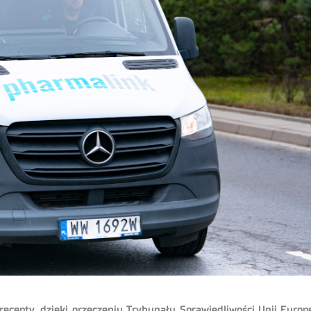
recepty, dzięki orzeczeniu Trybunału Sprawiedliwości Unii Europ