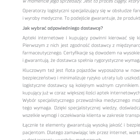
w momencie jego sprzedaży. Jest to proces ciągły, któr
Operatorzy logistyczni specjalizujący się w obsłudze f
i wyroby medyczne. To podejście gwarantuje, że produkt
Jak wybrać odpowiedniego dostawcę?
Apteki internetowe i kupujący powinni kierować się 
Pierwszym z nich jest zgodność dostawcy z międzynarod
farmaceutycznego. Certyfikacje są dowodem na wysokie
i gwarantują, że dostawca spełnia rygorystyczne wymag
Kluczowym też jest flota pojazdów wyposażona w nowo
bezpieczeństwo i minimalizuje ryzyko utraty lub uszk
logistyczne dostawcy są kolejnym ważnym czynnikiem. 
kupujący już w coraz większej ilości aptek internetowy
Wybór specjalistycznego przewoźnika medycznego może 
tego wymaga. Dzięki specjalistycznej wiedzy, doświa
wszelkie wymogi i oczekiwania klienta w zakresie tra
Łącznie te elementy gwarantują wysoką jakość i bezpi
pacjentom. Dlatego zamawiając lek przez internet, wart