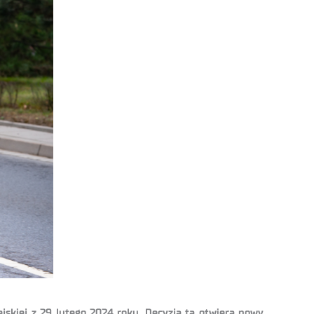
ejskiej z 29 lutego 2024 roku. Decyzja ta otwiera nowy