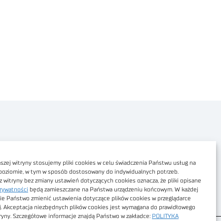
Polityka prywatności
Dostępność cyfrowa
zej witryny stosujemy pliki cookies w celu świadczenia Państwu usług na
poziomie, w tym w sposób dostosowany do indywidualnych potrzeb.
Regulamin Portalu
z witryny bez zmiany ustawień dotyczących cookies oznacza, że pliki opisane
rywatności
będą zamieszczane na Państwa urządzeniu końcowym. W każdej
Regulamin sklepu
ie Państwo zmienić ustawienia dotyczące plików cookies w przeglądarce
j. Akceptacja niezbędnych plików cookies jest wymagana do prawidłowego
tryny. Szczegółowe informacje znajdą Państwo w zakładce:
POLITYKA