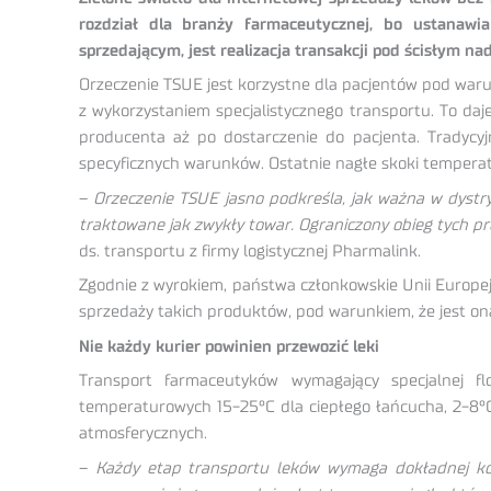
rozdział dla branży farmaceutycznej, bo ustanawi
sprzedającym, jest realizacja transakcji pod ścisłym n
Orzeczenie TSUE jest korzystne dla pacjentów pod waru
z wykorzystaniem specjalistycznego transportu. To d
producenta aż po dostarczenie do pacjenta. Tradyc
specyficznych warunków. Ostatnie nagłe skoki temperat
–
Orzeczenie TSUE jasno podkreśla, jak ważna w dystryb
traktowane jak zwykły towar. Ograniczony obieg tych p
ds. transportu z firmy logistycznej Pharmalink.
Zgodnie z wyrokiem, państwa członkowskie Unii Europe
sprzedaży takich produktów, pod warunkiem, że jest o
Nie każdy kurier powinien przewozić leki
Transport farmaceutyków wymagający specjalnej fl
temperaturowych 15-25°C dla ciepłego łańcucha, 2-8°C
atmosferycznych.
–
Każdy etap transportu leków wymaga dokładnej kont