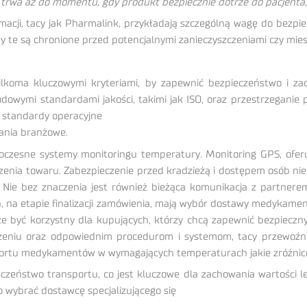
y trwa aż do momentu, gdy produkt bezpiecznie dotrze do pacjenta
armacji, tacy jak Pharmalink, przykładają szczególną wagę do bezp
y te są chronione przed potencjalnymi zanieczyszczeniami czy mie
kilkoma kluczowymi kryteriami, by zapewnić bezpieczeństwo i za
owymi standardami jakości, takimi jak ISO, oraz przestrzeganie 
 standardy operacyjne
ania branżowe.
czesne systemy monitoringu temperatury. Monitoring GPS, oferuj
odzenia towaru. Zabezpieczenie przed kradzieżą i dostępem osób n
Nie bez znaczenia jest również bieżąca komunikacja z partnere
ch, na etapie finalizacji zamówienia, mają wybór dostawy medykam
być korzystny dla kupujących, którzy chcą zapewnić bezpieczny i
dczeniu oraz odpowiednim procedurom i systemom, tacy przewoźn
nsportu medykamentów w wymagających temperaturach jakie zróżni
eczeństwo transportu, co jest kluczowe dla zachowania wartości
o wybrać dostawcę specjalizującego się