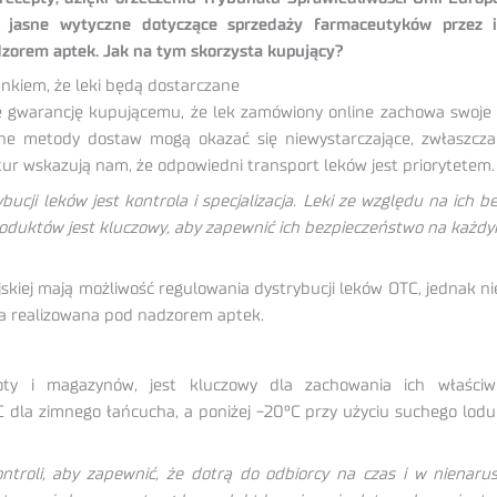
a jasne wytyczne dotyczące sprzedaży farmaceutyków przez 
adzorem aptek. Jak na tym skorzysta kupujący?
nkiem, że leki będą dostarczane
aje gwarancję kupującemu, że lek zamówiony online zachowa swoj
yjne metody dostaw mogą okazać się niewystarczające, zwłaszc
ur wskazują nam, że odpowiedni transport leków jest priorytetem.
ucji leków jest kontrola i specjalizacja. Leki ze względu na ich b
roduktów jest kluczowy, aby zapewnić ich bezpieczeństwo na każd
jskiej mają możliwość regulowania dystrybucji leków OTC, jednak 
na realizowana pod nadzorem aptek.
oty i magazynów, jest kluczowy dla zachowania ich właściw
 dla zimnego łańcucha, a poniżej -20°C przy użyciu suchego lodu
roli, aby zapewnić, że dotrą do odbiorcy na czas i w nienarus