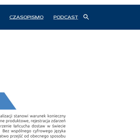
Search
CZASOPISMO
PODCAST
for:
Search Button