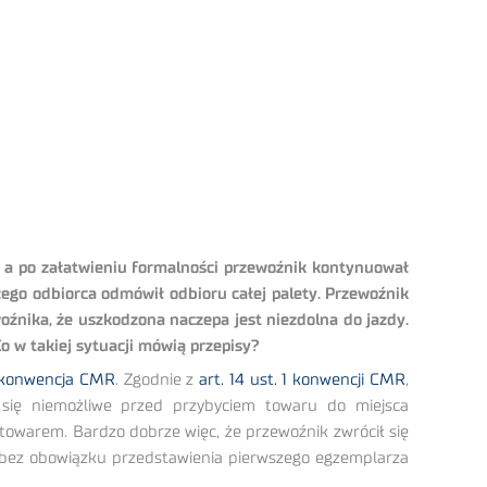
a, a po załatwieniu formalności przewoźnik kontynuował
zego odbiorca odmówił odbioru całej palety. Przewoźnik
źnika, że uszkodzona naczepa jest niezdolna do jazdy.
Co w takiej sytuacji mówią przepisy?
konwencja CMR
. Zgodnie z
art. 14 ust. 1 konwencji CMR
,
się niemożliwe przed przybyciem towaru do miejsca
towarem. Bardzo dobrze więc, że przewoźnik zwrócił się
 bez obowiązku przedstawienia pierwszego egzemplarza