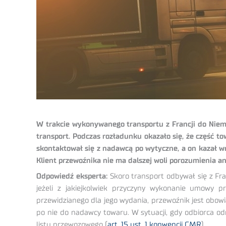
W trakcie wykonywanego transportu z Francji do Niemie
transport. Podczas rozładunku okazało się, że część t
skontaktował się z nadawcą po wytyczne, a on kazał w
Klient przewoźnika nie ma dalszej woli porozumienia ani
Odpowiedź eksperta:
Skoro transport odbywał się z Fr
jeżeli z jakiejkolwiek przyczyny wykonanie umowy
przewidzianego dla jego wydania, przewoźnik jest obow
po nie do nadawcy towaru. W sytuacji, gdy odbiorca 
listu przewozowego (
art. 15 ust. 1 konwencji CMR
).