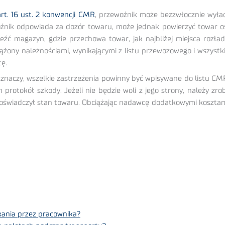
art. 16 ust. 2 konwencji CMR
, przewoźnik może bezzwłocznie wyła
nik odpowiada za dozór towaru, może jednak powierzyć towar oso
eźć magazyn, gdzie przechowa towar, jak najbliżej miejsca roz
żony należnościami, wynikającymi z listu przewozowego i wszystki
ę.
znaczy, wszelkie zastrzeżenia powinny być wpisywane do listu CMR 
rotokół szkody. Jeżeli nie będzie woli z jego strony, należy zrob
 poświadczył stan towaru. Obciążając nadawcę dodatkowymi kosztam
kania przez pracownika?