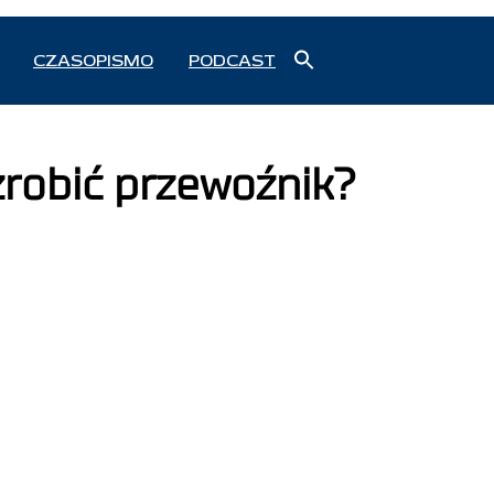
Search
CZASOPISMO
PODCAST
for:
Search Button
zrobić przewoźnik?