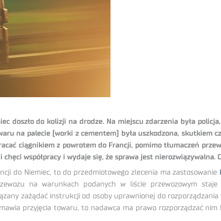
c doszło do kolizji na drodze. Na miejscu zdarzenia była policj
owaru na palecie (worki z cementem) była uszkodzona, skutkiem c
racać ciągnikiem z powrotem do Francji, pomimo tłumaczeń przewo
 chęci współpracy i wydaje się, że sprawa jest nierozwiązywalna. 
ancji do Niemiec, to do przedmiotowego zlecenia ma zastosowanie
 przewozu na warunkach podanych w liście przewozowym staje 
iązany zażądać instrukcji od osoby uprawnionej do rozporządzania 
odmawia przyjęcia towaru, to nadawca ma prawo rozporządzać nim