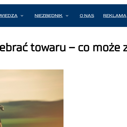
WIEDZA
NIEZBĘDNIK
O NAS
REKLAMA
debrać towaru – co może 