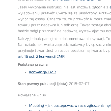
Jeżeli wykonanie instrukcji nie jest możliwe, zgodnie z
wyładowaniu przewóz uważa się za ukończony. Przewoź
wybór tej osoby. Oznacza to, że przewoźnik może znal
towaru przez nadawcę lub odbiorcę. Towar zostaje obcią
będzie mógł przerzucić na nadawcę, wystawiając mu not
Należy jednak pamiętać o dokumentowaniu sytuacji. To 
Na rozładunek warto zaprosić nadawcę by spisać z nim p
przyjmuje towar. Jest on osobą bezstronną i warto by
art. 16 ust. 2 konwencji CMR
.
Podstawa prawna:
Konwencja CMR
Stan prawny publikacji (data):
2018-02-07
Powiązane wpisy:
Mobbing – jak postępować w razie zgłoszenia nę