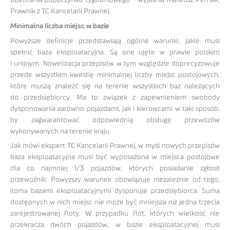
Prawnik z TC Kancelarii Prawnej.
Minimalna liczba miejsc w bazie
Powyższe definicje przedstawiają ogólne warunki, jakie musi
spełnić baza eksploatacyjna. Są one ujęte w prawie polskim
i unijnym. Nowelizacja przepisów w tym względzie doprecyzowuje
przede wszystkim kwestię minimalnej liczby miejsc postojowych,
które muszą znaleźć się na terenie wszystkich baz należących
do przedsiębiorcy. Ma to związek z zapewnieniem swobody
dysponowania zarówno pojazdami, jak i kierowcami w taki sposób,
by zagwarantować odpowiednią obsługę przewozów
wykonywanych na terenie kraju.
Jak mówi ekspert TC Kancelarii Prawnej, w myśl nowych przepisów
baza eksploatacyjna musi być wyposażona w miejsca postojowe
dla co najmniej 1/3 pojazdów, których posiadanie zgłosił
przewoźnik: Powyższy warunek obowiązuje niezależnie od tego,
iloma bazami eksploatacyjnymi dysponuje przedsiębiorca. Suma
dostępnych w nich miejsc nie może być mniejsza niż jedna trzecia
zarejestrowanej floty. W przypadku flot, których wielkość nie
przekracza dwóch pojazdów, w bazie eksploatacyjnej musi