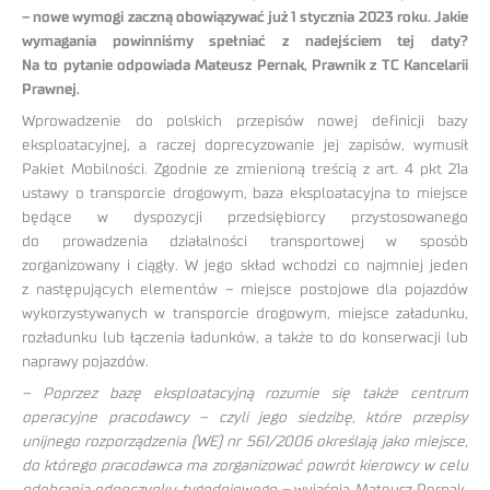
– nowe wymogi zaczną obowiązywać już 1 stycznia 2023 roku. Jakie
wymagania powinniśmy spełniać z nadejściem tej daty?
Na to pytanie odpowiada Mateusz Pernak, Prawnik z TC Kancelarii
Prawnej.
Wprowadzenie do polskich przepisów nowej definicji bazy
eksploatacyjnej, a raczej doprecyzowanie jej zapisów, wymusił
Pakiet Mobilności. Zgodnie ze zmienioną treścią z art. 4 pkt 21a
ustawy o transporcie drogowym, baza eksploatacyjna to miejsce
będące w dyspozycji przedsiębiorcy przystosowanego
do prowadzenia działalności transportowej w sposób
zorganizowany i ciągły. W jego skład wchodzi co najmniej jeden
z następujących elementów – miejsce postojowe dla pojazdów
wykorzystywanych w transporcie drogowym, miejsce załadunku,
rozładunku lub łączenia ładunków, a także to do konserwacji lub
naprawy pojazdów.
– Poprzez bazę eksploatacyjną rozumie się także centrum
operacyjne pracodawcy – czyli jego siedzibę, które przepisy
unijnego rozporządzenia (WE) nr 561/2006 określają jako miejsce,
do którego pracodawca ma zorganizować powrót kierowcy w celu
odebrania odpoczynku tygodniowego –
wyjaśnia Mateusz Pernak,