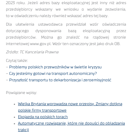
2023 roku. Jeżeli adres bazy eksploatacyjnej jest inny niż adres
przedsiębiorcy wskazany we wniosku o wydanie zezwolenia,
to w oświadczeniu należy również wskazać adres tej bazy.
Dla ułatwienia ustawodawca przewidział wzór oświadczenia
dotyczącego dysponowania bazą eksploatacyjną przez
przedsiębiorców. Można go znaleźć na rządowej stronie
internetowej www.gov.pl. Wzór ten oznaczony jest jako druk OB.
Zródło: TC Kancelaria Prawna
Czytaj także:
–
Problemy polskich przewoźników w świetle kryzysu
–
Czy jesteśmy gotowi na transport autonomiczny?
–
Przyszłość transportu to dekarbonizacja i zeroemisyjność
Powiązane wpisy:
Wielka Brytania wprowadza nowe przepisy. Zmiany dotkną
polskie firmy transportowe
Ekojazda na polskich torach
Automatyczne rozwiązanie, które nie dopuści do obladzania
trakcji