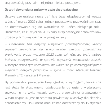
znajdować się przynajmniej jedno miejsce postojowe.
Ostatni dzwonek na zmiany w bazie eksploatacyjnej
Ustawa zawierająca nową definicję bazy eksploatacyjnej weszła
w życie 1 marca 2022 roku, jednak pozostawiła przewoźnikom czas
na dostosowanie się do warunków do końca bieżącego roku.
Oznacza to, że z 1 stycznia 2023 bazy eksploatacyjne przewoźników
drogowych muszą spełniać wymogi ustawy.
– Obowiązek ten dotyczy wszystkich przedsiębiorców, którzy
uzyskali zezwolenie na wykonywanie zawodu przewoźnika
drogowego przed marcem 2022 roku, jak również tych, wobec
których postępowanie w sprawie uzyskania pozwolenia zostało
wszczęte przed tym terminem i nie udało się go rozstrzygnąć przed
wejściem nowych przepisów w życie –
mówi Mateusz Pernak,
Prawnik z TC Kancelarii Prawnej.
By potwierdzić posiadanie bazy zgodnej z wymogami, konieczne
jest złożenie stosownego oświadczenia do organu wydającego
zezwolenie na wykonywanie zawodu przewoźnika drogowego –
w tym wypadku jest to starosta powiatowy właściwy dla siedziby
przedsiębiorcy. Dokument musi zostać dostarczony do 15 stycznia