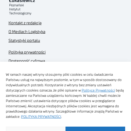
Kontakt z redakcją
O Mediach Logistyka
Statystyki portalu
Polityka prywatności
Dostępność cyfrowa
Regulamin Portalu
W ramach naszej witryny stosujemy pliki cookies w celu świadczenia
Regulamin sklepu
Państwu usług na najwyższym poziomie, w tym w sposób dostosowany do
indywidualnych potrzeb. Korzystanie z witryny bez zmiany ustawień
dotyczących cookies oznacza, że pliki opisane w
Polityce Prywatności
będą
zamieszczane na Państwa urządzeniu końcowym. W każdej chwili możecie
Państwo zmienić ustawienia dotyczące plików cookies w przeglądarce
internetowej. Akceptacja niezbędnych plików cookies jest wymagana do
Obrazy stockowe
prawidłowego działania witryny. Szczegółowe informacje znajdą Państwo w
autorstwa
zakładce:
POLITYKA PRYWATNOŚCI
.
Sieć Badawcza Łukasiewicz - Poznański Instytut