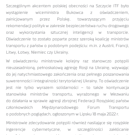
Szczególnym akcentem polskiej obecności na Szczycie ITF było
wystąpienie wiceministra Bukowca z oświadczeniem,
zainicjowanym przez Polskę, towarzyszącym przyjęciu
rekomendacji polityk w zakresie bezpieczeństwa ruchu drogowego
oraz wykorzystania sztucznej inteligencji w transporcie.
Oświadczenie to zostało poparte przez szeroką koalicję ministrów
transportu z państw o podobnym podejściu: m.in. z Austrii, Francji,
Litwy, Łotwy, Niemiec czy Ukrainy.
W oświadczeniu ministrowie kolejny raz stanowczo potępili
nieuzasadnioną, pełnoskalową agresję Rosji na Ukrainę, wzywając
do jej natychmiastowego zakończenia oraz pełnego poszanowania
suwerenności i integralności terytorialnej Ukrainy. To oświadczenie
jest nie tylko wyrazem solidarności – to także kontynuacja
stanowiska ministrów transportu, wyrażonego w Wezwaniu
do działania w sprawie agresji zbrojnej Federacji Rosyjskiej państw
członkowskich Międzynarodowego Forum Transportu
o podobnych poglądach, ogłoszonym w Lipsku 18 maja 2022 r.
Ministrowie zdecydowanie potępili również nasilające się rosyjskie
ingerencje cybernetyczne, w szczególności zakłócanie