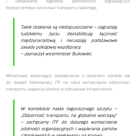
i fałszowanie sygnałów satelitarnych zagrażających
bezpieczeństwu lotnictwa i transportu cywilnego.
Takie działania są niedopuszczalne – zagrażają
ludzkiemu życiu, destabilizują łączność
międzynarodową i naruszają podstawowe
zasady pokojowej współpracy.
– zaznaczył wiceminister Bukowiec.
Ministrowie wspierający oświadczenie z uznaniem odnieśli się
do działań Sekretariatu ITF na rzecz wzmacniania odporności
transportu i wsparcia Ukrainy w odbudowie infrastruktury.
W kontekście hasła tegorocznego szczytu –
„Odporność transportu na globalne wstrząsy”
– zachęcamy ITF do dalszego wzmacniania
zdolności organizacyjnych i wspierania państw
członkowskich w reagowaniu na kryzysy.