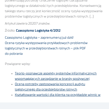
potwierdzają potrzebę i znaczenie logistyki i zarządzania
logistycznego w działalności tych przedsiębiorstw. Konsekwencją
takiego stanu rzeczy jest konieczność oceny ryzyka występowania
problemów logistycznych w przedsiębiorstwach rolnych. (…)
Artykuł zawiera 20207 znaków.
Źródło:
Czasopismo Logistyka 4/2012
Czasopismo Logistyka – zaprenumeruj już dziś!
Ocena ryzyka występowania przykładowych problemów
logistycznych w przedsiębiorstwach rolnych – plik PDF
do pobrania
Powiązane wpisy:
Teorio-poznawcze aspekty systemów informatycznych
wspomagających zarządzanie w branży spożywczej
Ocena potrzeby zastosowania koncepcji audytu
logistycznego dla przedsiębiorstw rolnych
Kształtowanie wartości dla klienta na przykładzie winnic w