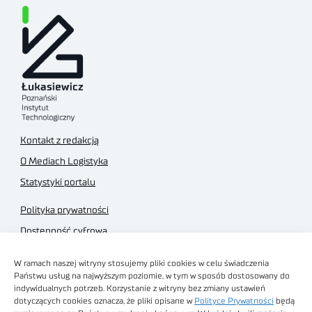
Kontakt z redakcją
O Mediach Logistyka
Statystyki portalu
Polityka prywatności
Dostępność cyfrowa
Regulamin Portalu
W ramach naszej witryny stosujemy pliki cookies w celu świadczenia
Regulamin sklepu
Państwu usług na najwyższym poziomie, w tym w sposób dostosowany do
indywidualnych potrzeb. Korzystanie z witryny bez zmiany ustawień
dotyczących cookies oznacza, że pliki opisane w
Polityce Prywatności
będą