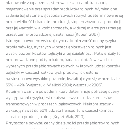
planowanie zaopatrzenia, sterowanie zapasami, transport,
magazynowanie oraz sprzedaż produktów rolnych. Wymienione
zadania logistyczne w gospodarstwach rolnych zdeterminowane są
przez: wielkość i charakter produkcji, stopień złożoności produkcji
oraz jej wartość, wielkość sprzedaży, a w dużej mierze przez zasięg
przestrzenny prowadzonej działalności (Kuboń, 2007).
Istotnym powodem wskazującym na konieczność oceny ryzyka
problemów logistycznych w przedsiębiorstwach rolnych jest
wysoki poziom kosztów logistyki w tej działalności. Potwierdziły to,
przeprowadzone pod tym kątem, badania pilotażowe w kilku
wybranych przedsiębiorstwach rolnych, w których udział kosztów
logistyki w kosztach całkowitych produkcji określono
na stosunkowo wysokim poziomie, kształtującym się w przedziale
35% – 42% (Wajszczuk i Wielicki 2004; Wajszczuk 2005).
Kolejnym ważnym powodem, który determinuje potrzebę oceny
występowania ryzyka jest relatywnie wysoki udział procesów
transportowych w procesach logistycznych. Niektóre szacunki
wskazują nawet do 50% udziału transportu w czasochłonności
i kosztach produkcji rolnej (Krysztofiak, 2010).
Przytoczone powyżej cechy działalności przedsiębiorstw rolnych